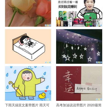
官宣恋爱的说说配图 官宣句子
抖音摆地摊文案 摆地摊的搞笑
简短创意
说说带图片
谐音梗土味情话大全带图片 油
很酷的霸气句子带图片 最新霸
腻搞笑的土味情话
气说说高冷范
下雨天搞笑文案带图片 雨天可
高考加油说说带图片 2020最简