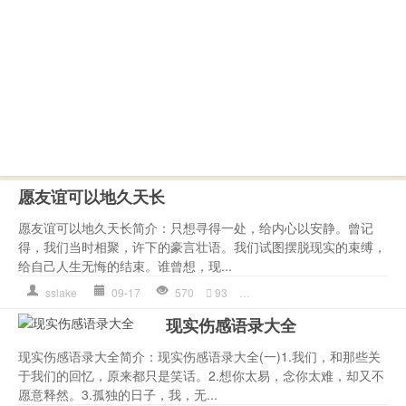
愿友谊可以地久天长
愿友谊可以地久天长简介：只想寻得一处，给内心以安静。曾记
得，我们当时相聚，许下的豪言壮语。我们试图摆脱现实的束缚，
给自己人生无悔的结束。谁曾想，现...
sslake
09-17
570
93
作文
,
友情语录
,
心理
,
是一种
,
现实伤感语录大全
现实伤感语录大全简介：现实伤感语录大全(一)1.我们，和那些关
于我们的回忆，原来都只是笑话。2.想你太易，念你太难，却又不
愿意释然。3.孤独的日子，我，无...