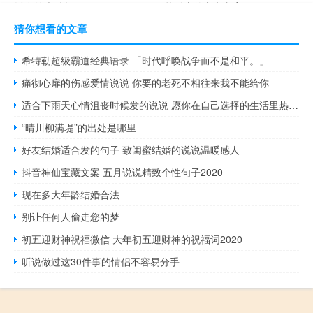
以发的幽默句子
单励志的高考文案
猜你想看的文章
希特勒超级霸道经典语录 「时代呼唤战争而不是和平。」
痛彻心扉的伤感爱情说说 你要的老死不相往来我不能给你
适合下雨天心情沮丧时候发的说说 愿你在自己选择的生活里热情地活着
“晴川柳满堤”的出处是哪里
好友结婚适合发的句子 致闺蜜结婚的说说温暖感人
抖音神仙宝藏文案 五月说说精致个性句子2020
现在多大年龄结婚合法
别让任何人偷走您的梦
初五迎财神祝福微信 大年初五迎财神的祝福词2020
听说做过这30件事的情侣不容易分手