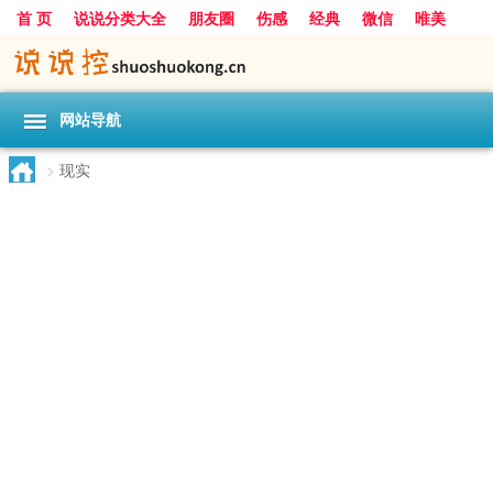
首 页
说说分类大全
朋友圈
伤感
经典
微信
唯美
励志
爱情
女生
搞笑
一句话
网站导航
>
现实