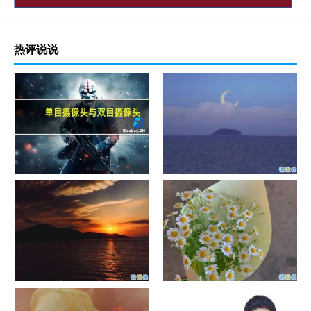
热评说说
单目摄像头与双目摄像头
晚安励志语录带图片 晚安心语
励志鸡汤
日出文案温柔句子 看日出的微
晒风景照的唯美说说配图 适合
信说说配图
发风景的朋友圈文案