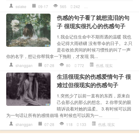
sslake
09-17
565
242
你就
,
你有
,
幸福
,
是一种
,
爱
伤感的句子看了就想流泪的句
子 很现实很扎心的伤感句子
1.我会记住生命中不期而遇的温暖 我也
会记得大雨磅礴 没有带伞的日子。 2.只
是在收拾房间的时候习惯性的叫了一声
你的名字，想让你帮我拿一下拖鞋，才发现 我...
shanggan
07-28
80
772
伤感
,
现实
生活很现实的伤感爱情句子 很
难过但很现实的伤感句子
1.突然少了以前一直有的东西，原来自
己会那么的那么的想念。 2.你带笑的眼
睛诉说着对她的温柔。 3.有时候可以因
为一句话让所有的感情崩塌 有时候也可以因为一...
shanggan
07-28
118
133
伤感
,
现实