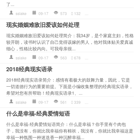
了...
sslake
09-17
573
132
是一种
,
现实
,
的人
,
经典语录
现实婚姻难敌旧爱该如何处理
现实婚姻难敌旧爱该如何处理简介：我34岁，是个家庭主妇，性格
较开朗，读书时认识了自己觉得该嫁的男人，他对我体贴关爱真诚
细心，性格比较内向。可我母亲很...
sslake
09-17
563
678
太多
,
婚姻
,
情感语录
,
现实
,
2018经典现实语录
2018经典现实语录简介：感情有着极大的鼓舞力量，因此，它是
一切道德行为的重要前提。下面是小编收集整理的经典现实语录，
希望对您有所帮助！经典现实语录1、...
sslake
09-17
561
339
人生语录
,
作文
,
是一种
,
现实
什么是幸福-经典爱情短语
什么是幸福-经典爱情短语简介：什么是幸福？你手里有个肉包
子，我没有，你就比我幸福你有棉袄，我没有，你就比我幸福这是
幸福一种氛围一种迷迭香一种沉醉幸福...