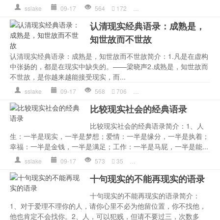
sslake
09-17
564
172
伤感
,
伤感语录
,
是一种
,
现实
认清现实经典语录：成熟是，
知世故而不世故
认清现实经典语录：成熟是，知世故而不世故简介：1.凡是在虚构
中张扬的，都是在现实中缺失的。——梁晓声2.成熟是，知世故而
不世故，是你越来越能接受现实，而...
sslake
09-17
568
706
是在
,
现实
,
经典语录
,
缺失
,
比较现实社会的经典语录
比较现实社会的经典语录简介：1、人
生：一半是现实，一半是梦想；爱情：一半是缘分，一半是执着；
幸福：一半是金钱，一半是满足；工作：一半是马屁，一半是能...
sslake
09-17
573
35
作文
,
心理
,
是一种
,
现实
,
的人
十句现实的不能再现实的语录
十句现实的不能再现实的语录简介：
1、对于爱理不理你的人，请你心里不必为他留位置，你不找他，
他也肯定不会找你。2、人，可以犯贱，但请不要过三，次数多