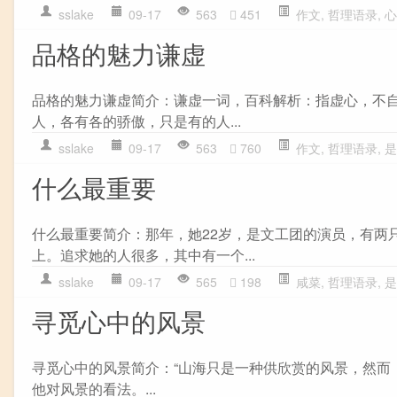
sslake
09-17
563
451
作文
,
哲理语录
,
心
品格的魅力谦虚
品格的魅力谦虚简介：谦虚一词，百科解析：指虚心，不
人，各有各的骄傲，只是有的人...
sslake
09-17
563
760
作文
,
哲理语录
,
是
什么最重要
什么最重要简介：那年，她22岁，是文工团的演员，有两
上。追求她的人很多，其中有一个...
sslake
09-17
565
198
咸菜
,
哲理语录
,
是
寻觅心中的风景
寻觅心中的风景简介：“山海只是一种供欣赏的风景，然而
他对风景的看法。...