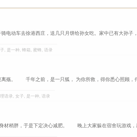
子骑电动车去徐港西庄，送几只月饼给孙女吃。家中已有大孙子
子
,
是一种
,
蜂箱
,
蜜蜂
,
语录
恨离殇。 千年之前，是一只狐， 为你所救，得你悉心照顾，
理语录
,
女子
,
是一种
,
语录
，身材稍胖，于是下定决心减肥。 晚上大家躲在宿舍玩游戏，