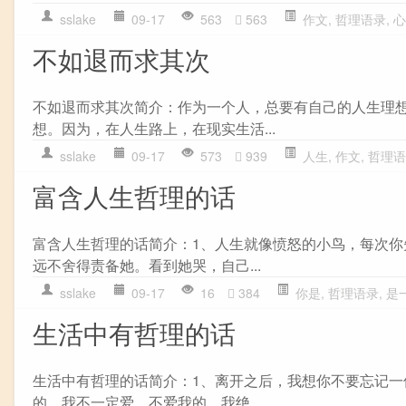
sslake
09-17
563
563
作文
,
哲理语录
,
心
不如退而求其次
不如退而求其次简介：作为一个人，总要有自己的人生理
想。因为，在人生路上，在现实生活...
sslake
09-17
573
939
人生
,
作文
,
哲理语
富含人生哲理的话
富含人生哲理的话简介：1、人生就像愤怒的小鸟，每次你
远不舍得责备她。看到她哭，自己...
sslake
09-17
16
384
你是
,
哲理语录
,
是
生活中有哲理的话
生活中有哲理的话简介：1、离开之后，我想你不要忘记一
的，我不一定爱。不爱我的，我绝...