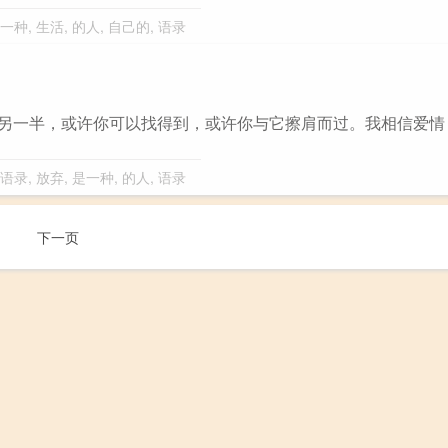
一种
,
生活
,
的人
,
自己的
,
语录
的另一半，或许你可以找得到，或许你与它擦肩而过。我相信爱情
语录
,
放弃
,
是一种
,
的人
,
语录
下一页