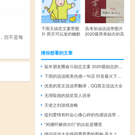
下雨天搞笑文案带图
高考加油说说带图片
片 雨天可以发的幽默
2020最简单励志的高
，但不是每
句子
考文案
猜你想看的文章
鼠年朋友圈奋斗励志文案 2020最励志的一句话说说
下雨的说说唯美伤感一句话 抖音最火下雨天说说
优美的英文说说带翻译，QQ英文说说大全
无理取闹的搞笑雷人语录
天使之剑游戏攻略
提到爱情有时会心痛心碎的伤感说说带图片
“闲捕纤鳞傍尔行”的出处是哪里
情侣说说大全很甜秀恩爱的那种 高大上有格调的情侣说说