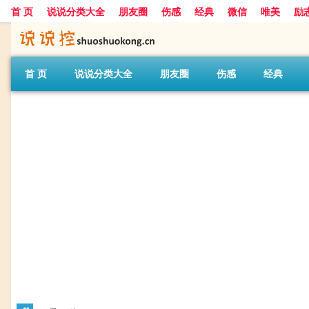
首 页
说说分类大全
朋友圈
伤感
经典
微信
唯美
励
首 页
说说分类大全
朋友圈
伤感
经典