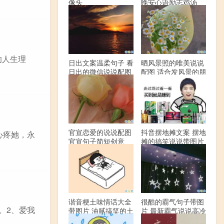
像头
晚安心语励志鸡汤
的人生理
日出文案温柔句子 看
晒风景照的唯美说说
日出的微信说说配图
配图 适合发风景的朋
友圈文案
官宣恋爱的说说配图
抖音摆地摊文案 摆地
心疼她，永
官宣句子简短创意
摊的搞笑说说带图片
谐音梗土味情话大全
很酷的霸气句子带图
。2、爱我
带图片 油腻搞笑的土
片 最新霸气说说高冷
味情话
范