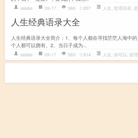
sslake
09-17
560
837
人生
,
哲理语录
,
是
人生经典语录大全
人生经典语录大全简介：1、每个人都在寻找茫茫人海中
个人都可以拥有。2、当日子成为...
sslake
09-17
563
814
人生
,
你可以
,
哲理