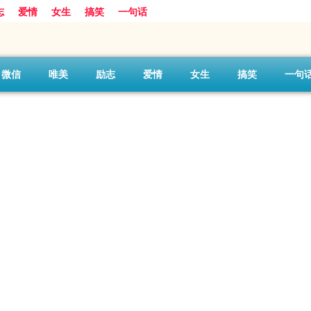
志
爱情
女生
搞笑
一句话
微信
唯美
励志
爱情
女生
搞笑
一句