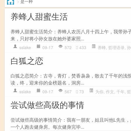
>
是一种
养蜂人甜蜜生活
养蜂人甜蜜生活简介：养蜂人农历八月十四上午，我带孙
来，只好将小孙女放在她外婆家照...
sslake
09-17
572
433
养蜂
,
哲理语录
,
孙
白狐之恋
白狐之恋简介：古寺，青灯，焚香袅袅，散去了千年的浅
读，终，迎来你的金榜题名，洞房...
sslake
09-17
567
73
为你
,
作文
,
千年
,
哲
尝试做些高级的事情
尝试做些高级的事情简介：我有一朋友，姑且叫他L先生
一个人跑去健身房。每次健身完毕...