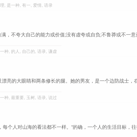
理
,
是一种
,
有一
,
爱情
,
语录
自满，不夸大自己的能力或价值;没有虚夸或自负;不鲁莽或不
一种
,
的人
,
自己的
,
语录
,
谦虚
只漂亮的大眼睛和两条修长的腿。她的男友，是一个边防战士，
一种
,
最重要
,
玉树
,
语录
,
说过
，每个人对山海的看法都不一样。”的确，一个人的生活目标，往