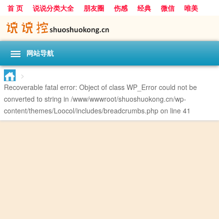
首 页
说说分类大全
朋友圈
伤感
经典
微信
唯美
励志
爱情
女生
搞笑
一句话
网站导航
>
Recoverable fatal error
: Object of class WP_Error could not be
converted to string in
/www/wwwroot/shuoshuokong.cn/wp-
content/themes/Loocol/includes/breadcrumbs.php
on line
41