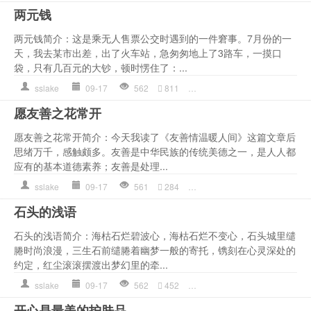
两元钱
两元钱简介：这是乘无人售票公交时遇到的一件窘事。7月份的一
天，我去某市出差，出了火车站，急匆匆地上了3路车，一摸口
袋，只有几百元的大钞，顿时愣住了：...
sslake
09-17
562
811
作文
,
哲理语录
,
姑娘
,
心理
,
愿友善之花常开
愿友善之花常开简介：今天我读了《友善情温暖人间》这篇文章后
思绪万千，感触颇多。友善是中华民族的传统美德之一，是人人都
应有的基本道德素养；友善是处理...
sslake
09-17
561
284
作文
,
友善
,
哲理语录
,
常开
,
石头的浅语
石头的浅语简介：海枯石烂碧波心，海枯石烂不变心，石头城里缱
腃时尚浪漫，三生石前缱腃着幽梦一般的寄托，镌刻在心灵深处的
约定，红尘滚滚摆渡出梦幻里的牵...
sslake
09-17
562
452
作文
,
哲理语录
,
心理
,
是一种
开心是最美的护肤品