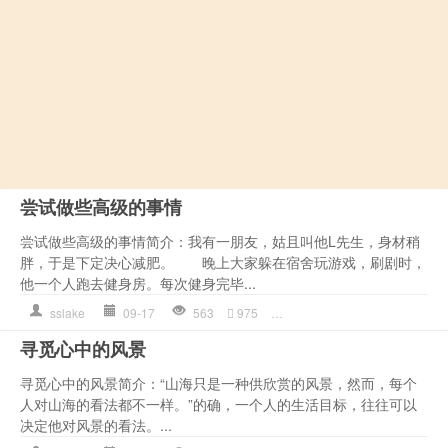
尝试做些高级的事情
尝试做些高级的事情简介：我有一朋友，姑且叫他L先生，身材稍
胖，于是下定决心减肥。 晚上大家躲在宿舍玩游戏，刷剧时，
他一个人跑去健身房。每次健身完毕...
sslake
09-17
563
975
作文
,
哲理语录
,
心理
,
是一种
寻觅心中的风景
寻觅心中的风景简介：“山海只是一种供欣赏的风景，然而，每个
人对山海的看法都不一样。”的确，一个人的生活目标，往往可以
决定他对风景的看法。...