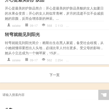
开心是最美的护肤品简介：开心是最美的护肤品美貌的女人如夏日
的水果会变质；开心的女人则似常青树，岁月的流逝不仅不会减损
她的容颜，反而会增添新的神采。...
sslake
09-17
568
113
作文
,
哲理语录
,
开心
,
心理
,
转弯就能见到阳光
转弯就能见到阳光简介：赖斯出生在黑人家庭，备受社会歧视，从
小她就懂得要想出人头地，必须比常人付出更多。受父母的影响，
她从小立志成为一个钢琴家，15岁...
sslake
09-17
562
254
作文
,
哲理语录
,
心理
,
是一种
下一页
☚