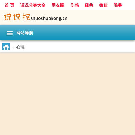
首 页
说说分类大全
朋友圈
伤感
经典
微信
唯美
励志
爱情
女生
搞笑
一句话
网站导航
>
心理