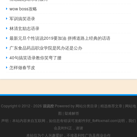
wow boss攻略
军训搞笑语录
林清玄励志语录
最新元旦个性说说2019要加油 拼搏道路上经典的话语
广东食品药品职业学院是民办还是公办
40句搞笑语录教你笑弯了腰
怎样做春节皮
Copyright © 2012 - 2026
说说控
Powered by
网站分类目录
|
精选推荐文章
|
网站地
图
|
疑难解答
声明：本站内容来自互联网，如信息有错误可发邮件到f_fb#foxmail.com说明，我们
会及时纠正，谢谢
本站仅为个人兴趣爱好，不接盈利性广告及商业合作