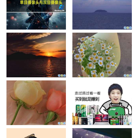
单目摄像头与双目摄像头
晚安励志语录带图片 晚安心语
励志鸡汤
日出文案温柔句子 看日出的微
晒风景照的唯美说说配图 适合
信说说配图
发风景的朋友圈文案
官宣恋爱的说说配图 官宣句子
抖音摆地摊文案 摆地摊的搞笑
简短创意
说说带图片