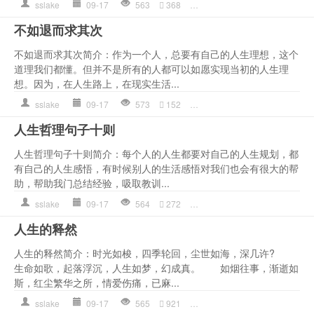
sslake
09-17
563
368
作文
,
哲理语录
,
心理
,
是一种
不如退而求其次
不如退而求其次简介：作为一个人，总要有自己的人生理想，这个
道理我们都懂。但并不是所有的人都可以如愿实现当初的人生理
想。因为，在人生路上，在现实生活...
sslake
09-17
573
152
人生
,
作文
,
哲理语录
,
心理
,
人生哲理句子十则
人生哲理句子十则简介：每个人的人生都要对自己的人生规划，都
有自己的人生感悟，有时候别人的生活感悟对我们也会有很大的帮
助，帮助我门总结经验，吸取教训...
sslake
09-17
564
272
人生
,
作文
,
哲理语录
,
心理
,
人生的释然
人生的释然简介：时光如梭，四季轮回，尘世如海，深几许?
生命如歌，起落浮沉，人生如梦，幻成真。 如烟往事，渐逝如
斯，红尘繁华之所，情爱伤痛，已麻...
sslake
09-17
565
921
作文
,
哲理语录
,
心理
,
是一种