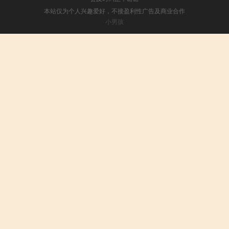
本站仅为个人兴趣爱好，不接盈利性广告及商业合作
小男孩