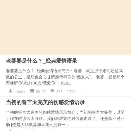
老婆婆是什么？_经典爱情语录
老婆婆是什么？_经典爱情语录简介：老婆，就是那个婚前还是高
傲的公主，婚后也会心甘情愿侍奉你的“傻女人”。 老婆，就是那个
即使听你说过100次“我爱你”，也会...
sslake
09-17
565
704
也会
,
作文
,
女人
,
是一种
,
爱
当初的誓言太完美的伤感爱情语录
当初的誓言太完美的伤感爱情语录简介：当初的誓言太完美，以至
于现在的谎言太丑陋。莪们最艰难的时候都走过了，还是躲不过一
劫 [物是人非就算哪天我只拥有一...