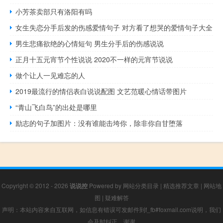
小芳茶卖部只有洛阳有吗
女生失恋分手后发的伤感爱情句子 对方看了想哭的爱情句子大全
男生悲痛欲绝的心情短句 男生分手后的伤感说说
正月十五元宵节个性说说 2020不一样的元宵节说说
做个让人一见难忘的人
2019最流行的情侣表白说说配图 文艺范暖心情话带图片
“青山飞白鸟”的出处是哪里
励志的句子加图片：没有谁能击垮你，除非你自甘堕落
Copyright © 2012 - 2026
说说控
Powered by
网站分类目录
|
精选推荐文章
|
网站地
图
|
疑难解答
声明：本站内容来自互联网，如信息有错误可发邮件到f_fb#foxmail.com说明，我们
会及时纠正，谢谢