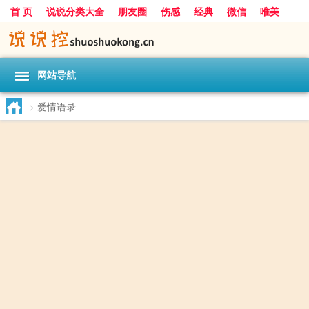
首 页
说说分类大全
朋友圈
伤感
经典
微信
唯美
励志
爱情
女生
搞笑
一句话
网站导航
>
爱情语录