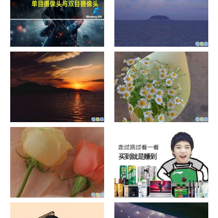
单目摄像头与双目摄像头
晚安励志语录带图片 晚安心语
励志鸡汤
日出文案温柔句子 看日出的微
晒风景照的唯美说说配图 适合
信说说配图
发风景的朋友圈文案
官宣恋爱的说说配图 官宣句子
抖音摆地摊文案 摆地摊的搞笑
简短创意
说说带图片