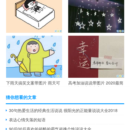
谐音梗土味情话大全带图片 油
很酷的霸气句子带图片 最新霸
腻搞笑的土味情话
气说说高冷范
下雨天搞笑文案带图片 雨天可
高考加油说说带图片 2020最简
以发的幽默句子
单励志的高考文案
猜你想看的文章
30句热爱生活的经典生活说说 很阳光的正能量说说大全2018
表达心情失落的短语
90后00后喜欢的超酷的霸气超拽个性说说大全