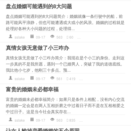
盘点婚姻可能遇到的8大问题
盘点婚姻可能遇到的8大问题简介：婚姻就像一条行驶中的船，前
路可能风平浪静，但也可能遭遇或大或小的风浪。婚姻的过程就是
处理好各种大小问题的过程，处理得...
sslake
09-17
563
60
作文
,
夫妻
,
婚姻
,
心理
,
情感语
真情女孩无意做了小三咋办
真情女孩无意做了小三咋办简介：我现在是个小三的身份。走到这
一步真的不是我所愿，遇到一个已婚男人，突破了我的道德底线。
我比他小七岁，他刚三十多点。预...
sslake
09-17
561
419
婚姻
,
小三
,
情感语录
,
我想
,
富贵的婚姻未必都幸福
富贵的婚姻未必都幸福简介：如果只是条件上相配，没有内心交流
的婚姻一定会是在两人互相折磨之中过着日子而不是在互相相爱之
中过日子。这是当今社会真实存在...
sslake
09-17
563
835
两人
,
婚姻
,
情感语录
,
是一种
让女人输掉恋爱婚姻的五个原因