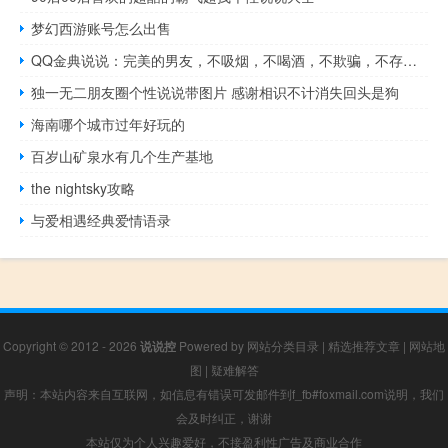
梦幻西游账号怎么出售
QQ金典说说：完美的男友，不吸烟，不喝酒，不欺骗，不存在！
独一无二朋友圈个性说说带图片 感谢相识不计消失回头是狗
海南哪个城市过年好玩的
百岁山矿泉水有几个生产基地
the nightsky攻略
与爱相遇经典爱情语录
Copyright © 2012 - 2026
说说控
Powered by
网站分类目录
|
精选推荐文章
|
网站地
图
|
疑难解答
声明：本站内容来自互联网，如信息有错误可发邮件到f_fb#foxmail.com说明，我们
会及时纠正，谢谢
本站仅为个人兴趣爱好，不接盈利性广告及商业合作