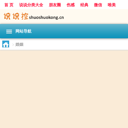
首 页
说说分类大全
朋友圈
伤感
经典
微信
唯美
励志
爱情
女生
搞笑
一句话
网站导航
>
婚姻