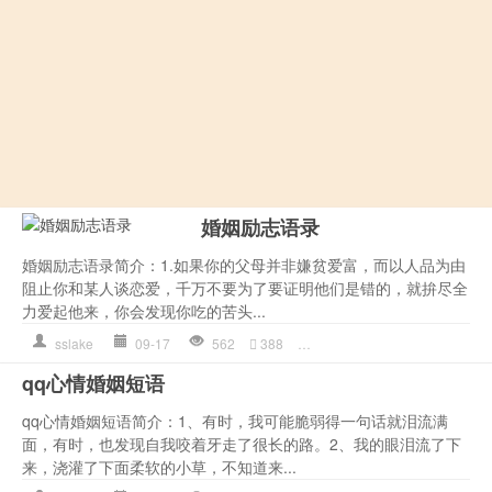
婚姻励志语录
婚姻励志语录简介：1.如果你的父母并非嫌贫爱富，而以人品为由
阻止你和某人谈恋爱，千万不要为了要证明他们是错的，就拚尽全
力爱起他来，你会发现你吃的苦头...
sslake
09-17
562
388
作文
,
婚姻
,
是一种
,
男人
,
自
qq心情婚姻短语
qq心情婚姻短语简介：1、有时，我可能脆弱得一句话就泪流满
面，有时，也发现自我咬着牙走了很长的路。2、我的眼泪流了下
来，浇灌了下面柔软的小草，不知道来...