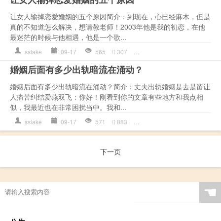
让女人输掉恋爱婚姻的五个原因简介：到现在，心已经麻木，但是
真的不知道怎么解决，想请教老师！2003年他是我的初恋，在他
最迷茫的时候与他相遇，他是一个歌...
sslake
09-17
565
307
女人
,
婚姻
,
恋爱
,
情感语录
,
婚姻后面有多少出轨暗流在涌动？
婚姻后面有多少出轨暗流在涌动？简介：丈夫出轨婚姻是去是留让
人痛苦纠结爱燕双飞：你好！刚看到你的文章有些地方和我点相
似，我最近也在非常困扰当中。我和...
sslake
09-17
571
883
出轨
,
婚姻
,
恋爱
,
情感语录
,
下一页
☚