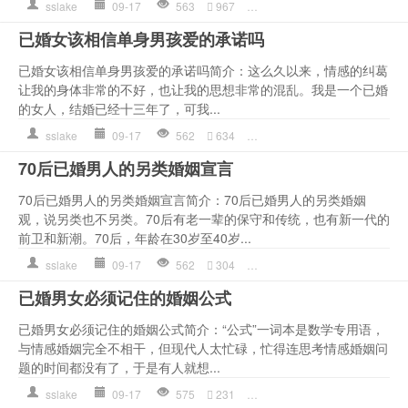
sslake
09-17
563
967
婚姻
,
幸福
,
心情语录
,
是一种
已婚女该相信单身男孩爱的承诺吗
已婚女该相信单身男孩爱的承诺吗简介：这么久以来，情感的纠葛
让我的身体非常的不好，也让我的思想非常的混乱。我是一个已婚
的女人，结婚已经十三年了，可我...
sslake
09-17
562
634
作文
,
婚姻
,
小气
,
情感语录
,
70后已婚男人的另类婚姻宣言
70后已婚男人的另类婚姻宣言简介：70后已婚男人的另类婚姻
观，说另类也不另类。70后有老一辈的保守和传统，也有新一代的
前卫和新潮。70后，年龄在30岁至40岁...
sslake
09-17
562
304
夫妻
,
婚姻
,
幸福
,
情感语录
,
已婚男女必须记住的婚姻公式
已婚男女必须记住的婚姻公式简介：“公式”一词本是数学专用语，
与情感婚姻完全不相干，但现代人太忙碌，忙得连思考情感婚姻问
题的时间都没有了，于是有人就想...
sslake
09-17
575
231
公式
,
婚姻
,
幸福
,
情感语录
,