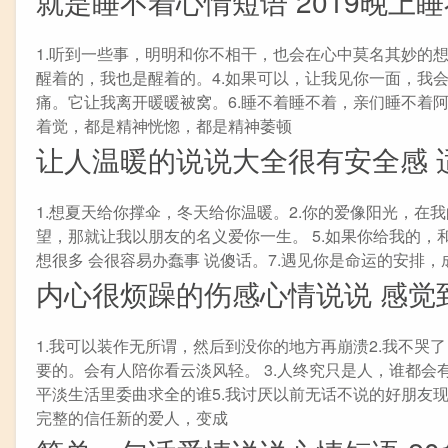
就是睡不着心情短语 2019晚上
1.听到一些事，明明和你不相干，也会在心中莫名其妙的想
醒着的，我也是醒着的。4.如果可以，让我见你一面，我
痛。它让我离开暖暖被窝。6.睡不着睡不着，亲们睡不着
着觉，都是精神恍惚，都是精神萎顿
让人温暖的说说大全很有安全感 
1.想夏天给你撑伞，冬天给你温暖。2.你的爱像阳光，在我的
望，那就让我以朋友的名义爱你一生。 ​​​​5.如果你给我
想很多 会很容易办蠢事 说傻话。7.遇见你是命运的安排，成
内心很烦躁的伤感心情说说 感觉
1.我可以装作无所谓，然后到没你的地方再崩溃2.我不
要的。会有人陪你看云淡风轻。 ​​​​3.人终究只是人，谁
平淡生活里委曲求全的谁5.我讨厌以前无话不说的好朋友
完整的信任新的爱人，变成