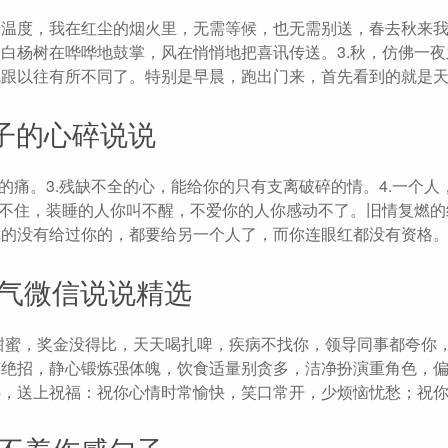
的温度，我在红尘的烟火里，无需等候，也无需别送，春去秋来
的白杨树在哗哗地鼓掌，风在悄悄地把喜讯传送。3.秋，仿佛一
就跟以往有所不同了。特别是早晨，跑出门来，首先看到的就是
子的心碎说说
我的痛。3.残缺不全的心，能给你的只有支离破碎的情。4.一个人
你留不住，装睡的人你叫不醒，不爱你的人你感动不了。旧情复燃
你的没有给过你的，都要给另一个人了，而你连眼红都没有资格。
节气微信说说精选
好甜蜜，奖金没得比，天天喝扎啤，疾病不找你，领导同事都夸你
有绝招，静心锻炼强体魄，饮食适量别贪多，洁净扮演重角色，
热，送上祝福：祝你心情时常愉快，笑口常开，少烦恼忧愁；祝