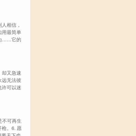
别人相信，
知用最简单
为……它的
，却又急速
永远无法彼
也许可以迷
是不可再生
。6. 愿
想要天下也