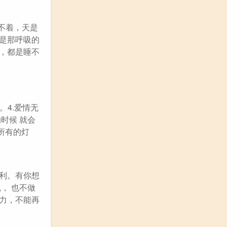
不着，天是
起是那呼吸的
异，都是睡不
。4.爱情无
时候 就会
当所有的灯
利利。有你想
， 也不做
能力，不能再