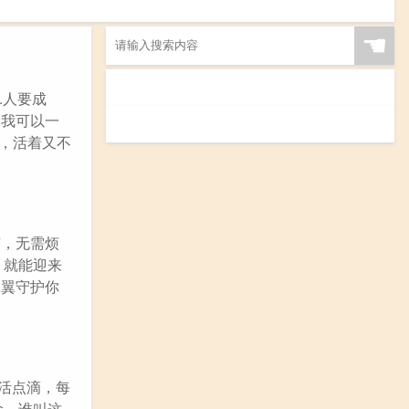
☚
.人要成
像我可以一
头，活着又不
有，无需烦
，就能迎来
翼翼守护你
活点滴，每
念，谁叫这