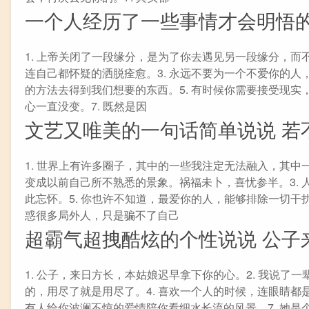
一个人经历了一些事情才会明悟
​1. 上帝关闭了一段缘分，是为了你去遇见另一段缘分，
连自己都怀疑的洒脱痊愈。3. 永远不要为一个不爱你的人
的方法去得到我们想要的东西。5. 有时候你需要接受现实
心一直没变。7. 既然是因
文艺又唯美的一句话简单说说 若
1. 世界上有许多圈子，其中的一些我注定无法融入，其中
变成以前自己所不熟悉的景象。祸福未卜，喜忧参半。3. 
此忘怀。5. 你也许不知道，最爱你的人，能够排除一切干
惑很多局外人，只是骗不了自己
超霸气超拽酷炫的个性说说 公子
1. 公子，来日方长，本姑娘迟早拿下你的心。2. 我说了
的，用尽了就是用尽了。4. 喜欢一个人的时候，连眼睛都是
有人给你波澜不惊的爱情陪你看细水长流的风景。7. 她