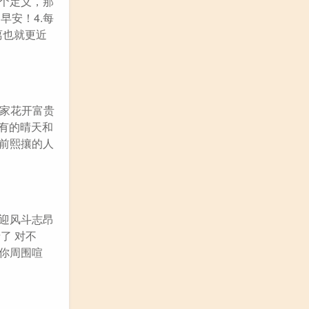
一个定义，那
早安！4.每
离也就更近
大家花开富贵
所有的晴天和
眼前熙攘的人
人迎风斗志昂
了 对不
在你周围喧