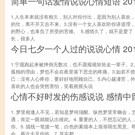
简单一句话爱情说说心情短语 20
1.人生本来就没有相欠，别人对你付出，是因为别人喜欢，你
的坎，离不开又合不来。3.没有一个女人喜欢听你讲道理
的野心，也辜负了所受的苦难。 ​ ​​​​5.感情久了，就不
长，很多人
今日七夕一个人过的说说心情 20
1.宁愿跑起来被摔倒无数次，也不愿规规矩矩走一辈子。
孤独的理由，梦也不会在夜里落下思念的疼痛。3.如若不
己：没有人心疼你，要好好地照顾自己。5.内心越凄苦，外
喜欢的人也会突然害怕，笑着摇摇头说
心情不好时发的伤感说说 感情中
1. 梦里相逢人不见，若知是梦何须醒。纵然梦里常幽会，怎
遇，肯定一眼就能认出彼此。4. 重要的人，不想忘记的
你。5. 描线一笔接一笔，白色的素描本上渐渐萌生黑意。
会，再次去见你的。7. 其实都