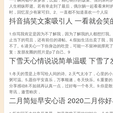
人生稍纵即逝。若有幸走到了最后，偶尔躺一起看看来时
时，回忆至少有家可归。2、一直都不知道喜欢一个人应
抖音搞笑文案吸引人 一看就会笑
1.你骂我肯定是因为不了解我，因为了解我的人都想打我。
止当下的苟且，还有前任的请帖。4.假如生活出卖了我，
不了。6.请关心一下你身边的吃货，可能一不留神就撑死了
复：发朋友圈的照片是p了自己。9
下雪天心情说说简单温暖 下雪了
1.冬天的雪是上帝写给人间的诗。2.天气太冷了，心里的
粥可温。5.愿你平安喜乐，万事顺遂，冬天快乐。6.重要
分享感动8.不如就再认真一点，过好每一个冬天。9.你是散落
寄讯，邀雪称庆，
二月简短早安心语 2020二月你