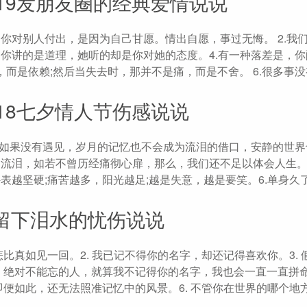
19发朋友圈的经典爱情说说
对别人付出，是因为自己甘愿。情出自愿，事过无悔。 ​​​​2.我
，你讲的是道理，她听的却是你对她的态度。4.有一种落差是，
是爱了，而是依赖;然后当失去时，那并不是痛，而是不舍。 ​6.很多事
18七夕情人节伤感说说
2.如果没有遇见，岁月的记忆也不会成为流泪的借口，安静的世
曾流泪，如若不曾历经痛彻心扉，那么，我们还不足以体会人生。
表越坚硬;痛苦越多，阳光越足;越是失意，越是要笑。6.单身久
留下泪水的忧伤说说
比真如见一回。2. 我已记不得你的名字，却还记得喜欢你。3. 
人，绝对不能忘的人，就算我不记得你的名字，我也会一直一直拼
即便如此，还无法照准记忆中的风景。6. 不管你在世界的哪个地