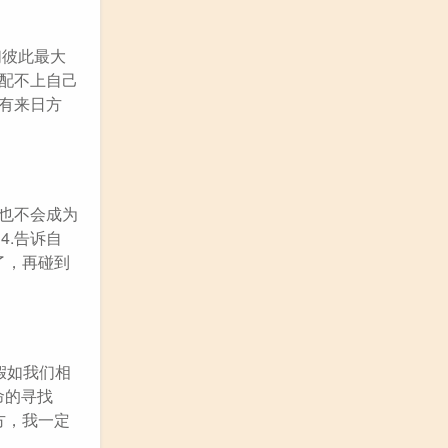
们彼此最大
你配不上自己
没有来日方
界也不会成为
4.告诉自
了，再碰到
假如我们相
命的寻找
方，我一定