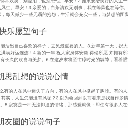
愿你常欢笑，别流泪，也别想他。早安！2.如果要给美好的人生
风生。早安！3.亲爱的，白茶清欢无别事，我在等风也在等你。
标，每天减少一些无谓的抱怨，生活就会充实一些，与梦想的距
年快乐愿望句子
年，能活出自己喜欢的样子，去见最重要的人。3.新年第一天，祝
满好运连连！4.新的一年 祝大家身体安康 得偿所愿 并拥有
拥有长久的欢喜与美梦。6.在这岁末将至忙碌时光的罅隙，看着
胡思乱想的说说心情
。2.有的人在风中迷失了方向，有的人在风中挺起了胸膛。有的
其实，人生怎能没有风呢？3.以为会回到以前看来是我自作多情
命。5.寂寞是一种无法排遣的情绪，那感觉就像：即使有很多人
朋友圈的说说句子