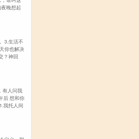
的夜晚想起
3.生活不
明天你也解决
交？神回
，有人问我
午后 想和你
1.我托人间