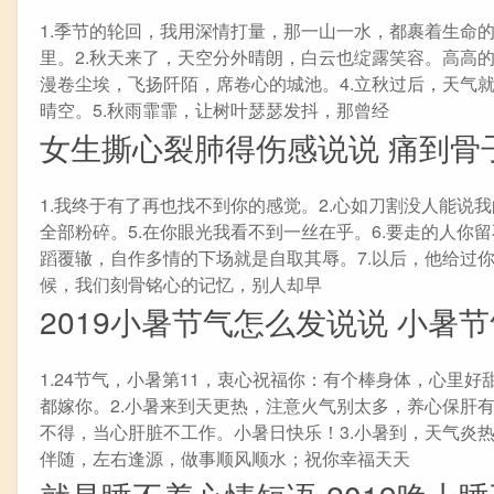
1.季节的轮回，我用深情打量，那一山一水，都裹着生命
里。2.秋天来了，天空分外晴朗，白云也绽露笑容。高高
漫卷尘埃，飞扬阡陌，席卷心的城池。4.立秋过后，天气
晴空。5.秋雨霏霏，让树叶瑟瑟发抖，那曾经
女生撕心裂肺得伤感说说 痛到骨
1.我终于有了再也找不到你的感觉。2.心如刀割没人能说
全部粉碎。5.在你眼光我看不到一丝在乎。6.要走的人
蹈覆辙，自作多情的下场就是自取其辱。7.以后，他给过
候，我们刻骨铭心的记忆，别人却早
2019小暑节气怎么发说说 小暑
1.24节气，小暑第11，衷心祝福你：有个棒身体，心里
都嫁你。2.小暑来到天更热，注意火气别太多，养心保肝
不得，当心肝脏不工作。小暑日快乐！3.小暑到，天气炎
伴随，左右逢源，做事顺风顺水；祝你幸福天天