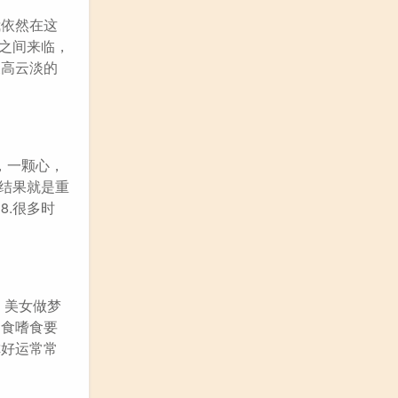
我依然在这
夜之间来临，
天高云淡的
，一颗心，
的结果就是重
8.很多时
，美女做梦
偏食嗜食要
你好运常常