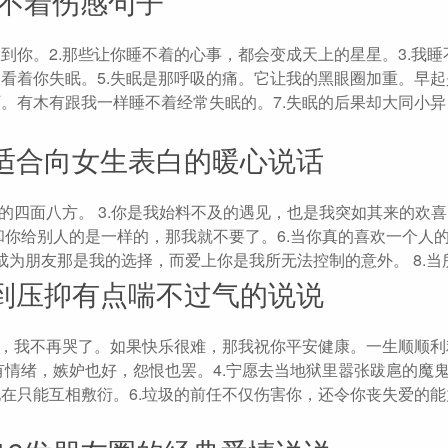
睡不着伤感句子
到你。2.那些让你睡不着的心事，都会变成天上的星星。3.我睡
会看着你失眠。5.失眠是那呼吸的痛。它让我的黑眼圈加重。早
阿。有木有跟我一样睡不着经常失眠的。7.失眠的后果却大同小
适合向女生表白的暖心说话
四面八方。 ​​​​3.你是我始料不及的遇见，也是我突如其来的欢喜
的，和你给别人的是一样的，那我就不要了。6.当你真的喜欢一个人的
为朋友那是我的选择，而爱上你是我所无法控制的意外。 ​​​​8.
到压抑有点喘不过气的说说
哭了，我不再哭了。如果快乐很难，那我祝你平安健康。一生顺顺
都会有情绪，嫉妒也好，怨恨也罢。4.宁愿去当地狱里嚣张跋扈的魔鬼
现在只能互相敷衍。6.垃圾的前任不仅伤害你，还令你丧失爱的