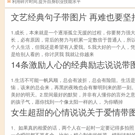
✉
利用碎片时间,提升自身职业技能水平
文艺经典句子带图片 再难也要坚
1.成长，本来就是一个逐渐孤立无援的过程，你要努力强大
长，必有原因，背后的努力与积累一定数倍于普通人，所以
个人生活，但我还是希望有人爱我。5.我大好的一个人，
是给别人看的，你讨厌我 我就让你越来
14条激励人心的经典励志说说带
1.生活不可能一帆风顺，总会有波折，总会有险阻。生活
恼，该来的总会来，再黑的夜晚也会有黎明到来的那一刻
美好的明天。2.世间最好的默契，并非有人懂你的言外之
的孩子气，愿你找到一个像太阳一样的人， 为你晒掉
女生超甜的心情说说关于爱情带图
1、如果真的相爱的话，两个人在一起时一定要记得多拍
一个瞬间都不算多余，比如：精心制作的饭菜、情到浓时