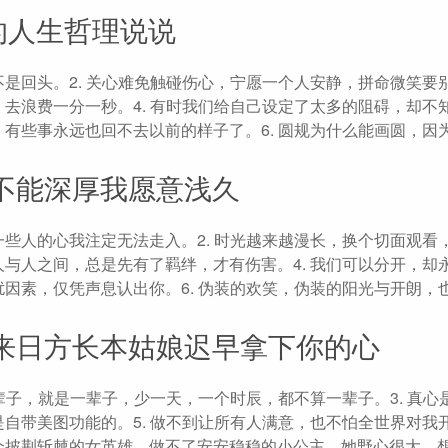
的人生哲理说说
而不是回头。2. 关心难免触碰伤心，宁愿一个人安静，拼命微笑要
，去浪费一分一秒。4. 有时我们给自己设定了太多的阻碍，却不
，有些事永远也回不去以前的样子了。6. 圆规为什么能画圆，因
不能深厚我愿意浅久
一些人的心我注定无法走入。2. 时光越来越漫长，换个切面观看
人与人之间，总是先有了羁绊，才有伤害。4. 我们可以分开，却
扰因素，仅凭声息认出你。6. 伪装的欢笑，伪装的阳光与开朗，
来日方长本姑娘迟早拿下你的心
一辈子，就是一辈子，少一天，一个时辰，都不算一辈子。3. 真心
自带美图功能的。5. 做不到让所有人满意，也不怕全世界对我开枪
是个披荆斩棘的女英雄，做不了安安稳稳的小公主。她野心很大，