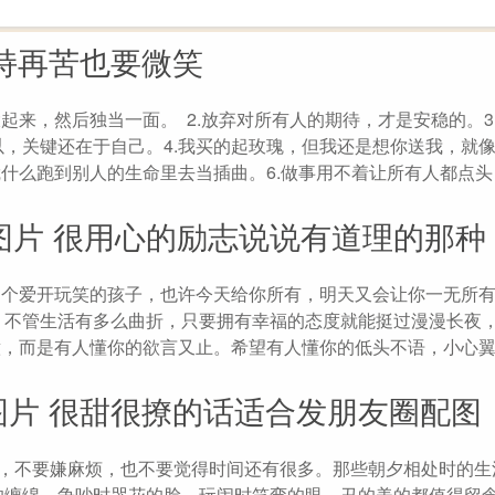
持再苦也要微笑
起来，然后独当一面。 2.放弃对所有人的期待，才是安稳的。3
，关键还在于自己。4.我买的起玫瑰，但我还是想你送我，就
凭什么跑到别人的生命里去当插曲。6.做事用不着让所有人都点
图片 很用心的励志说说有道理的那种
是个爱开玩笑的孩子，也许今天给你所有，明天又会让你一无所
。不管生活有多么曲折，只要拥有幸福的态度就能挺过漫漫长夜
意，而是有人懂你的欲言又止。希望有人懂你的低头不语，小心
片 很甜很撩的话适合发朋友圈配图
照，不要嫌麻烦，也不要觉得时间还有很多。那些朝夕相处时的生
的缠绵、争吵时哭花的脸、玩闹时笑弯的眼，丑的美的都值得留