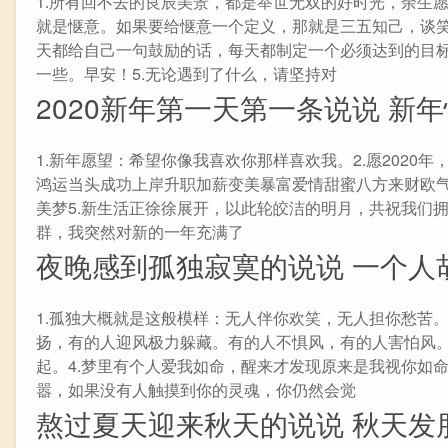
1.所有回不去的良辰美景，都是举世无双的好时光，余生
就是惬意。如果要给惬意一个定义，那就是三五知己，谈笑
天都给自己一句鼓励的话，每天都制定一个必须达到的目
一些。早安！5.无论遇到了什么，请坚持对
2020新年第一天第一条说说 新
1.新年愿望：希望你像我喜欢你那样喜欢我。2.愿2020
鸿运当头成功上岸升职加薪变美暴富爱情甜蜜八方来财欧气满
美梦5.新生活正徐徐展开，以此轮皎洁的明月，共祝我们
群，我突然对新的一年充满了
夜晚感到孤独寂寞的说说 一个人
1.孤独大概就是这般模样：无人伴你欢笑，无人担你愁苦
扬，有的人迎风极力躲藏。有的人不惧风，有的人害怕风。
起。4.梦里有个人爱我如命，醒来才发现原来是我视你如
嚣，如果没有人触摸到你的灵魂，你仍然会觉
熬过夏天迎来秋天的说说 秋天发