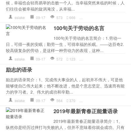
候，幸福也会轻而易举的击败一个人。当幸福突然来临的时候，人
们往往会被幸福的旋涡淹没，从幸福...
sslake
09-17
573
666
就会
,
幸福
,
是一种
,
的人
,
语
100句关于劳动的名言
100句关于劳动的名言简介：1.劳动一
日，可得一夜的安眠；勤劳一生，可得幸福的长眠。——达芬奇2.
较高级复杂的劳动，是这样一种劳动力的表现，这种...
sslake
09-17
572
123
劳动
,
幸福
,
的人
,
自己的
,
语
励志的语录
励志的语录简介：1、完成伟大事业的人，起初并不伟大，可是他
能够使自己伟大起来；他不断改进，他是个意志坚定、迅速而有能
力的学习者。2、伟大的成功和辛勤...
sslake
09-17
564
370
人生
,
幸福
,
是一种
,
的人
,
自
2019年最新青春正能量语录
2019年最新青春正能量语录简介：1、
纵然你是经历过摔打与失败的人，但并不意味着你就会成功。只有