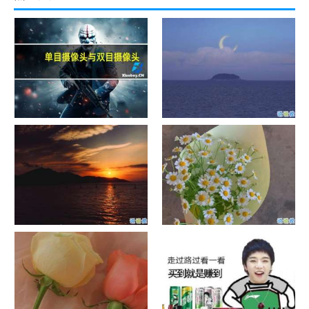
单目摄像头与双目摄像头
晚安励志语录带图片 晚安心语
励志鸡汤
日出文案温柔句子 看日出的微
晒风景照的唯美说说配图 适合
信说说配图
发风景的朋友圈文案