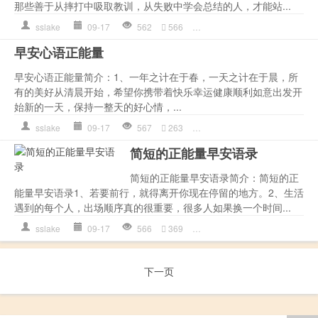
那些善于从摔打中吸取教训，从失败中学会总结的人，才能站...
sslake
09-17
562
566
幸福
,
是一种
,
正能量语录
,
生
早安心语正能量
早安心语正能量简介：1、一年之计在于春，一天之计在于晨，所
有的美好从清晨开始，希望你携带着快乐幸运健康顺利如意出发开
始新的一天，保持一整天的好心情，...
sslake
09-17
567
263
人生
,
幸福
,
早安
,
是一种
,
正
简短的正能量早安语录
简短的正能量早安语录简介：简短的正
能量早安语录1、若要前行，就得离开你现在停留的地方。2、生活
遇到的每个人，出场顺序真的很重要，很多人如果换一个时间...
sslake
09-17
566
369
幸福
,
很多人
,
是一种
,
正能量
下一页