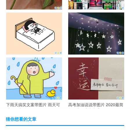
官宣恋爱的说说配图 官宣句子
抖音摆地摊文案 摆地摊的搞笑
简短创意
说说带图片
谐音梗土味情话大全带图片 油
很酷的霸气句子带图片 最新霸
腻搞笑的土味情话
气说说高冷范
下雨天搞笑文案带图片 雨天可
高考加油说说带图片 2020最简
以发的幽默句子
单励志的高考文案
猜你想看的文章