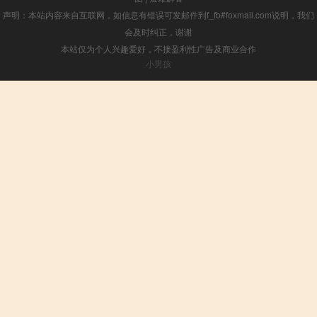
声明：本站内容来自互联网，如信息有错误可发邮件到f_fb#foxmail.com说明，我们
会及时纠正，谢谢
本站仅为个人兴趣爱好，不接盈利性广告及商业合作
小男孩