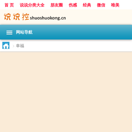
首 页
说说分类大全
朋友圈
伤感
经典
微信
唯美
励志
爱情
女生
搞笑
一句话
网站导航
>
幸福