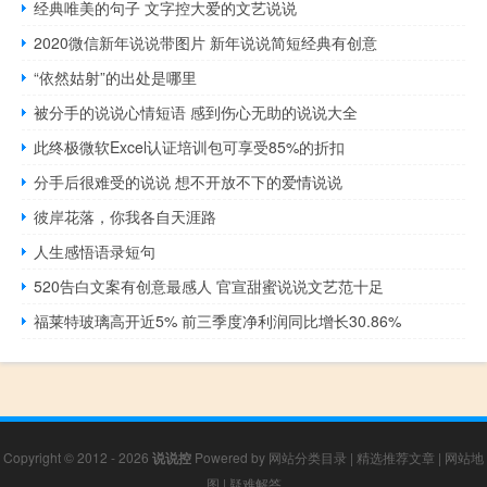
经典唯美的句子 文字控大爱的文艺说说
2020微信新年说说带图片 新年说说简短经典有创意
“依然姑射”的出处是哪里
被分手的说说心情短语 感到伤心无助的说说大全
此终极微软Excel认证培训包可享受85%的折扣
分手后很难受的说说 想不开放不下的爱情说说
彼岸花落，你我各自天涯路
人生感悟语录短句
520告白文案有创意最感人 官宣甜蜜说说文艺范十足
福莱特玻璃高开近5% 前三季度净利润同比增长30.86%
Copyright © 2012 - 2026
说说控
Powered by
网站分类目录
|
精选推荐文章
|
网站地
图
|
疑难解答