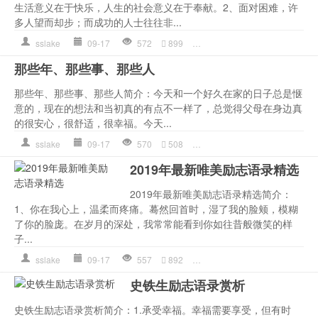
生活意义在于快乐，人生的社会意义在于奉献。2、面对困难，许
多人望而却步；而成功的人士往往非...
sslake
09-17
572
899
人生
,
哲理语录
,
就会
,
幸福
,
那些年、那些事、那些人
那些年、那些事、那些人简介：今天和一个好久在家的日子总是惬
意的，现在的想法和当初真的有点不一样了，总觉得父母在身边真
的很安心，很舒适，很幸福。今天...
sslake
09-17
570
508
作文
,
友情语录
,
幸福
,
心理
,
2019年最新唯美励志语录精选
2019年最新唯美励志语录精选简介：
1、你在我心上，温柔而疼痛。蓦然回首时，湿了我的脸颊，模糊
了你的脸庞。在岁月的深处，我常常能看到你如往昔般微笑的样
子...
sslake
09-17
557
892
作文
,
幸福
,
心理
,
是一种
,
的
史铁生励志语录赏析
史铁生励志语录赏析简介：1.承受幸福。幸福需要享受，但有时