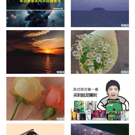
单目摄像头与双目摄像头
晚安励志语录带图片 晚安心语
励志鸡汤
日出文案温柔句子 看日出的微
晒风景照的唯美说说配图 适合
信说说配图
发风景的朋友圈文案
官宣恋爱的说说配图 官宣句子
抖音摆地摊文案 摆地摊的搞笑
简短创意
说说带图片