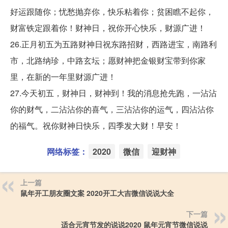
好运跟随你；忧愁抛弃你，快乐粘着你；贫困瞧不起你，
财富铁定跟着你！财神日，祝你开心快乐，财源广进！
26.正月初五为五路财神日祝东路招财，西路进宝，南路利
市，北路纳珍，中路玄坛；愿财神把金银财宝带到你家
里，在新的一年里财源广进！
27.今天初五，财神日，财神到！我的消息抢先跑，一沾沾
你的财气，二沾沾你的喜气，三沾沾你的运气，四沾沾你
的福气。祝你财神日快乐，四季发大财！早安！
网络标签：
2020
微信
迎财神
上一篇
鼠年开工朋友圈文案 2020开工大吉微信说说大全
下一篇
适合元宵节发的说说2020 鼠年元宵节微信说说