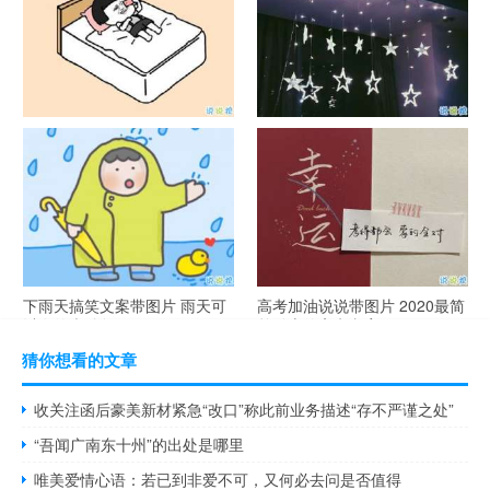
谐音梗土味情话大全带图片 油
很酷的霸气句子带图片 最新霸
腻搞笑的土味情话
气说说高冷范
下雨天搞笑文案带图片 雨天可
高考加油说说带图片 2020最简
以发的幽默句子
单励志的高考文案
猜你想看的文章
收关注函后豪美新材紧急“改口”称此前业务描述“存不严谨之处”
“吾闻广南东十州”的出处是哪里
唯美爱情心语：若已到非爱不可，又何必去问是否值得