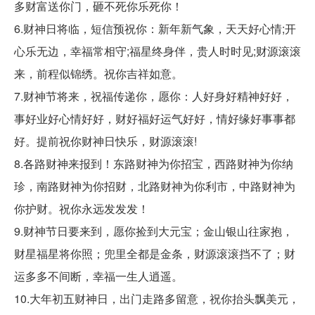
多财富送你门，砸不死你乐死你！
6.财神日将临，短信预祝你：新年新气象，天天好心情;开
心乐无边，幸福常相守;福星终身伴，贵人时时见;财源滚滚
来，前程似锦绣。祝你吉祥如意。
7.财神节将来，祝福传递你，愿你：人好身好精神好好，
事好业好心情好好，财好福好运气好好，情好缘好事事都
好。提前祝你财神日快乐，财源滚滚!
8.各路财神来报到！东路财神为你招宝，西路财神为你纳
珍，南路财神为你招财，北路财神为你利市，中路财神为
你护财。祝你永远发发发！
9.财神节日要来到，愿你捡到大元宝；金山银山往家抱，
财星福星将你照；兜里全都是金条，财源滚滚挡不了；财
运多多不间断，幸福一生人逍遥。
10.大年初五财神日，出门走路多留意，祝你抬头飘美元，