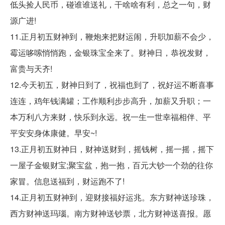
低头捡人民币，碰谁谁送礼，干啥啥有利，总之一句，财
源广进!
11.正月初五财神到，鞭炮来把财运闹，升职加薪不会少，
霉运哆嗦悄悄跑，金银珠宝全来了。财神日，恭祝发财，
富贵与天齐!
12.今天初五，财神日到了，祝福也到了，祝好运不断喜事
连连，鸡年钱满罐；工作顺利步步高升，加薪又升职；一
本万利八方来财，快乐到永远。祝一生一世幸福相伴、平
平安安身体康健。早安~!
13.正月初五财神日，财神送财到，摇钱树，摇一摇，摇下
一屋子金银财宝;聚宝盆，抱一抱，百元大钞一个劲的往你
家冒。信息送福到，财运跑不了!
14.正月初五财神到，迎财接福好运兆。东方财神送珍珠，
西方财神送玛瑙。南方财神送钞票，北方财神送喜报。愿