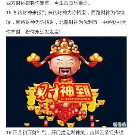
四方财运都将你笼罩，今生富贵乐逍遥。
15.各路财神来报到!东路财神为你招宝，西路财神为你纳
珍，南路财神为你招财，北路财神为你利市，中路财神为
你护财。祝你永远发发发!
16.正月初五财神到，开门撞见财神笑，吉祥云朵迎头绕，