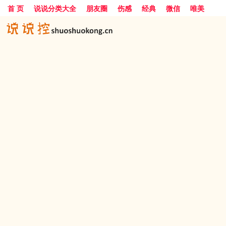
首 页
说说分类大全
朋友圈
伤感
经典
微信
唯美
励志
爱情
女生
搞笑
一句话