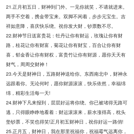
21.正月初五日，财神到门外。一见你就笑，不请就进来。
两手不空着，携金带宝来。双脚不闲着，步步元宝生。吉
祥如意降，喜庆快乐绕。祝你发大财，钞票数不尽。
22.财神节日送富贵花：牡丹让你有财运，玫瑰让你有财
路，桂花让你有财富，菊花让你有财宝，百合让你有财
喜，郁金香让你有财权，富贵竹让你有财源，愿你天天有
财气，周周交财神！
23.今天是财神日，五路财神送给你。东西南北中，财神永
远跟着你。无论何时，愿你财源滚滚，快乐依然，幸福绵
绵，精彩生活每一天!
24.财神下凡来报到，层层好运将你绕。你已被堵得无路可
逃，只得眼睁睁地看着：财运滚滚来，薪水涨得高，枕头
垫钞票，不笑也得笑!正月初五财神日，祝你好运一路俏!
25.正月五，财神日，我在那里祝福你，祝福霉气远离你，