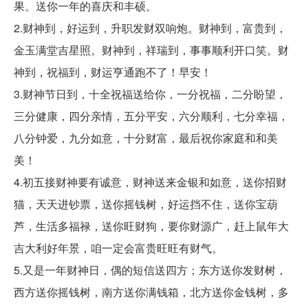
果。送你一年的喜庆和丰硕。
2.财神到，好运到，升职发财双响炮。财神到，富贵到，
金玉满堂吉星照。财神到，祥瑞到，事事顺利开口笑。财
神到，祝福到，财运亨通跑不了！早安！
3.财神节日到，十全祝福送给你，一分祝福，二分盼望，
三分健康，四分亲情，五分平安，六分顺利，七分幸福，
八分钟爱，九分如意，十分财富，最后祝你家庭和和美
美！
4.初五接财神要有诚意，财神送来金银和如意，送你招财
猫，天天进钞票，送你摇钱树，好运挡不住，送你宝葫
芦，生活多福禄，送你旺财狗，要你财源广，赶上鼠年大
吉大利好年景，咱一定会富贵旺旺有财气。
5.又是一年财神日，偶的短信送四方；东方送你发财树，
西方送你摇钱树，南方送你满钱箱，北方送你金钱树，多