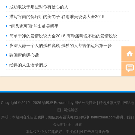
成功取决于那些对你有信心的人
描写谷雨的优好听的美句子 谷雨唯美说说大全2019
“唐风犹可闻”的出处是哪里
简单干净的爱情说说大全2018 有种痛叫说不出的爱情说说
夜深人静一个人的孤独说说 孤独的人都害怕迈出第一步
致闺蜜的暖心话
经典的人生语录摘抄
Copyright © 2012 - 2026
说说控
Powered by
网站分类目录
|
精选推荐文章
|
网站地
图
|
疑难解答
声明：本站内容来自互联网，如信息有错误可发邮件到f_fb#foxmail.com说明，我们
会及时纠正，谢谢
本站仅为个人兴趣爱好，不接盈利性广告及商业合作