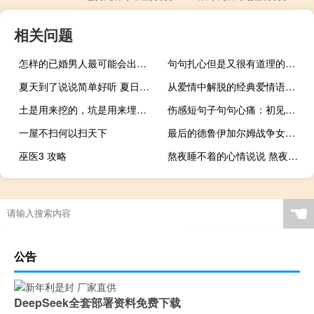
相关问题
怎样的已婚男人最可能会出轨？
句句扎心但是又很有道理的经典哲理句子 很有道理的精辟内涵句子大全
夏天到了说说简单好听 夏日小清新优美说说
从爱情中解脱的经典爱情语录-爱情是一场厮杀
土是用来挖的，坑是用来埋你的
伤感短句子句句心痛：初见动了心，再见痛了心
一屋不扫何以扫天下
最后的德鲁伊加尔姆战争女主是谁（最后的德鲁伊加尔姆战争）
巫医3 攻略
熬夜睡不着的心情说说 熬夜心累的感悟句子
☚
公告
DeepSeek全套部署资料免费下载