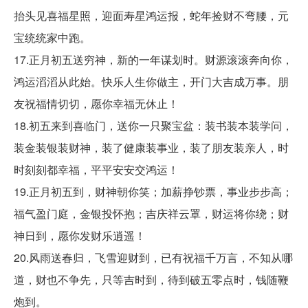
抬头见喜福星照，迎面寿星鸿运报，蛇年捡财不弯腰，元
宝统统家中跑。
17.正月初五送穷神，新的一年谋划时。财源滚滚奔向你，
鸿运滔滔从此始。快乐人生你做主，开门大吉成万事。朋
友祝福情切切，愿你幸福无休止！
18.初五来到喜临门，送你一只聚宝盆：装书装本装学问，
装金装银装财神，装了健康装事业，装了朋友装亲人，时
时刻刻都幸福，平平安安交鸿运！
19.正月初五到，财神朝你笑；加薪挣钞票，事业步步高；
福气盈门庭，金银投怀抱；吉庆祥云罩，财运将你绕；财
神日到，愿你发财乐逍遥！
20.风雨送春归，飞雪迎财到，已有祝福千万言，不知从哪
道，财也不争先，只等吉时到，待到破五零点时，钱随鞭
炮到。