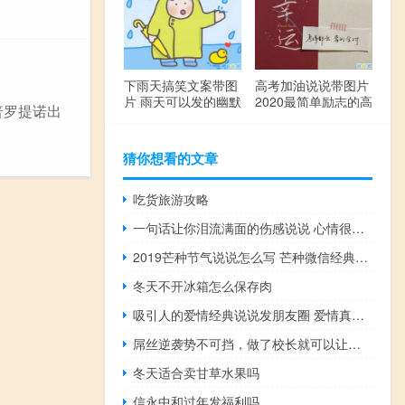
下雨天搞笑文案带图
高考加油说说带图片
片 雨天可以发的幽默
2020最简单励志的高
普罗提诺出
句子
考文案
猜你想看的文章
吃货旅游攻略
一句话让你泪流满面的伤感说说 心情很不好爱情很现实的说说
2019芒种节气说说怎么写 芒种微信经典祝福语说说
冬天不开冰箱怎么保存肉
吸引人的爱情经典说说发朋友圈 爱情真理说说心情句子
屌丝逆袭势不可挡，做了校长就可以让老师滚了
冬天适合卖甘草水果吗
信永中和过年发福利吗