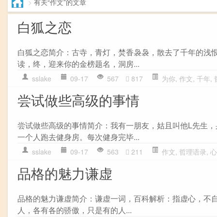
>
有关“作文”的文章
白狐之恋
白狐之恋简介：古寺，青灯，焚香袅袅，散去了千年的浅
读，终，迎来你的金榜题名，洞房...
sslake
09-17
567
817
为你
,
作文
,
千年
,
尝试做些高级的事情
尝试做些高级的事情简介：我有一朋友，姑且叫他L先生
一个人跑去健身房。每次健身完毕...
sslake
09-17
563
211
作文
,
哲理语录
,
心
品格的魅力谦虚
品格的魅力谦虚简介：谦虚一词，百科解析：指虚心，不
人，各有各的骄傲，只是有的人...