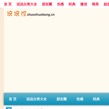
首 页
说说分类大全
朋友圈
伤感
经典
微信
唯美
励
首 页
说说分类大全
朋友圈
伤感
经典