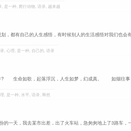
录
,
是一种
,
爬行动物
,
语录
,
越来越
规划，都有自己的人生感悟，有时候别人的生活感悟对我们也会
录
,
心理
,
是一种
,
自己的
,
语录
许? 生命如歌，起落浮沉，人生如梦，幻成真。 如烟往事
理
,
是一种
,
水平
,
语录
,
释然
份的一天，我去某市出差，出了火车站，急匆匆地上了3路车，