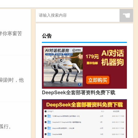
☚
伴你寒窗苦
公告
刷剧时，他
DeepSeek全套部署资料免费下载
一意孤行。