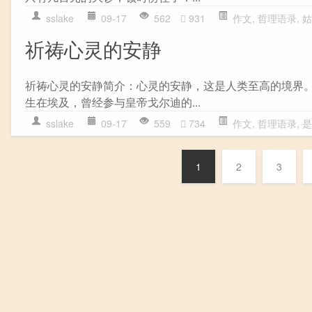
sslake
09-17
562
931
作文
,
哲理语录
,
姑
祈祷心灵的安静
祈祷心灵的安静简介：心灵的安静，这是人类至高的境界
生在埃及，曾经参与皇帝戈尔迪的...
sslake
09-17
559
734
作文
,
哲理语录
,
是
1
2
3