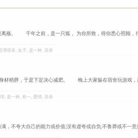
恨离殇。 千年之前，是一只狐， 为你所救，得你悉心照顾，
哲理语录
,
女子
,
是一种
,
语录
，身材稍胖，于是下定决心减肥。 晚上大家躲在宿舍玩游戏，
理
,
是一种
,
有一
,
爱情
,
语录
自满，不夸大自己的能力或价值;没有虚夸或自负;不鲁莽或不