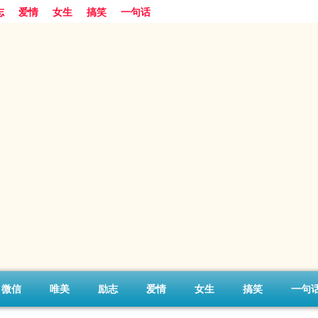
志
爱情
女生
搞笑
一句话
微信
唯美
励志
爱情
女生
搞笑
一句