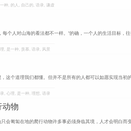
一种
,
的人
,
自己的
,
语录
,
谦虚
，每个人对山海的看法都不一样。”的确，一个人的生活目标，往
理
,
是一种
,
羡慕
,
语录
,
风景
想，这个道理我们都懂。但并不是所有的人都可以如愿实现当初
录
,
心理
,
是一种
,
理想
,
语录
行动物
为只会匍匐在地的爬行动物许多事必须身临其境，人才会明白而