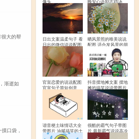
像头
晚安心语励志鸡汤
有很大的帮
日出文案温柔句子 看
晒风景照的唯美说说
日出的微信说说配图
配图 适合发风景的朋
友圈文案
官宣恋爱的说说配图
抖音摆地摊文案 摆地
，渐逝如
官宣句子简短创意
摊的搞笑说说带图片
谐音梗土味情话大全
很酷的霸气句子带图
一摸口袋，
带图片 油腻搞笑的土
片 最新霸气说说高冷
味情话
范