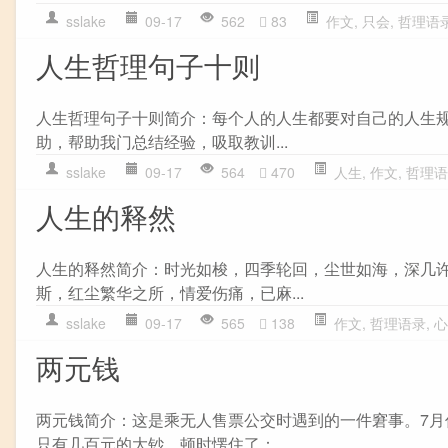
sslake
09-17
562
83
作文
,
只会
,
哲理语
人生哲理句子十则
人生哲理句子十则简介：每个人的人生都要对自己的人生
助，帮助我门总结经验，吸取教训...
sslake
09-17
564
470
人生
,
作文
,
哲理语
人生的释然
人生的释然简介：时光如梭，四季轮回，尘世如海，深几
斯，红尘繁华之所，情爱伤痛，已麻...
sslake
09-17
565
138
作文
,
哲理语录
,
心
两元钱
两元钱简介：这是乘无人售票公交时遇到的一件窘事。7月
只有几百元的大钞，顿时愣住了：...