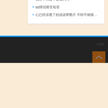
qq情侣留言短语
心已经凉透了的说说带图片 不吵不闹很悲伤的说说
小男孩