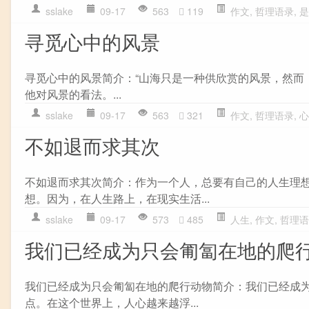
sslake
09-17
563
119
作文
,
哲理语录
,
是
寻觅心中的风景
寻觅心中的风景简介：“山海只是一种供欣赏的风景，然而
他对风景的看法。...
sslake
09-17
563
321
作文
,
哲理语录
,
心
不如退而求其次
不如退而求其次简介：作为一个人，总要有自己的人生理
想。因为，在人生路上，在现实生活...
sslake
09-17
573
485
人生
,
作文
,
哲理语
我们已经成为只会匍匐在地的爬
我们已经成为只会匍匐在地的爬行动物简介：我们已经成
点。在这个世界上，人心越来越浮...