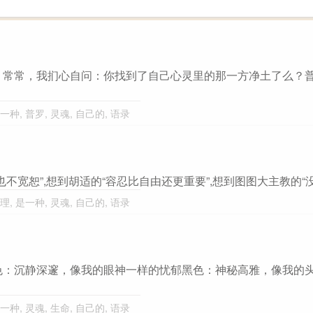
。常常，我扪心自问：你找到了自己心灵里的那一方净土了么？
一种
,
普罗
,
灵魂
,
自己的
,
语录
宽恕”,想到胡适的“容忍比自由还更重要”,想到图图大主教的“没有
理
,
是一种
,
灵魂
,
自己的
,
语录
色：沉静深邃，像我的眼神一样的忧郁黑色：神秘高雅，像我的
一种
,
灵魂
,
生命
,
自己的
,
语录