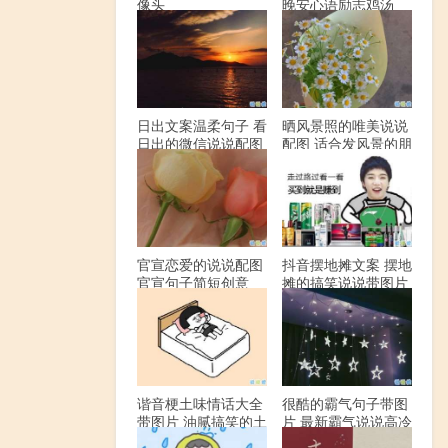
像头
晚安心语励志鸡汤
日出文案温柔句子 看
晒风景照的唯美说说
日出的微信说说配图
配图 适合发风景的朋
友圈文案
官宣恋爱的说说配图
抖音摆地摊文案 摆地
官宣句子简短创意
摊的搞笑说说带图片
谐音梗土味情话大全
很酷的霸气句子带图
带图片 油腻搞笑的土
片 最新霸气说说高冷
味情话
范