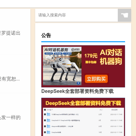
☚
普罗提诺出
公告
宽恕...
DeepSeek全套部署资料免费下载
头发一样的