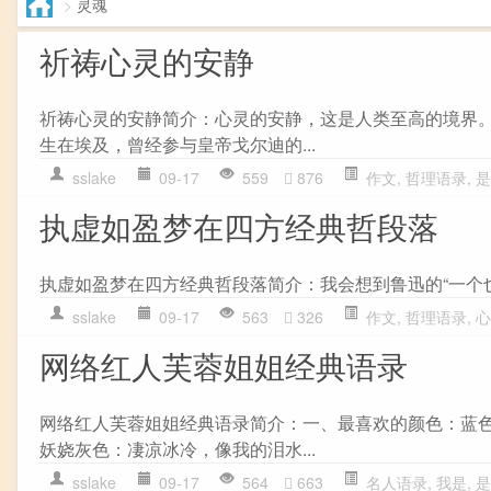
>
灵魂
祈祷心灵的安静
祈祷心灵的安静简介：心灵的安静，这是人类至高的境界
生在埃及，曾经参与皇帝戈尔迪的...
sslake
09-17
559
876
作文
,
哲理语录
,
是
执虚如盈梦在四方经典哲段落
执虚如盈梦在四方经典哲段落简介：我会想到鲁迅的“一个也不
sslake
09-17
563
326
作文
,
哲理语录
,
心
网络红人芙蓉姐姐经典语录
网络红人芙蓉姐姐经典语录简介：一、最喜欢的颜色：蓝
妖娆灰色：凄凉冰冷，像我的泪水...
sslake
09-17
564
663
名人语录
,
我是
,
是