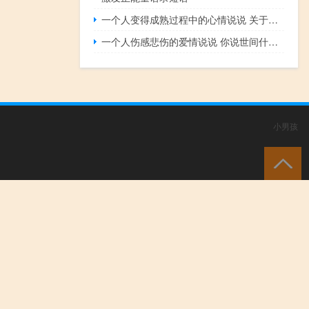
一个人变得成熟过程中的心情说说 关于成长和青春的说说
一个人伤感悲伤的爱情说说 你说世间什么最难熬徒手摘星还是爱而不得
小男孩