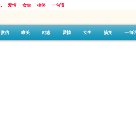
志
爱情
女生
搞笑
一句话
微信
唯美
励志
爱情
女生
搞笑
一句