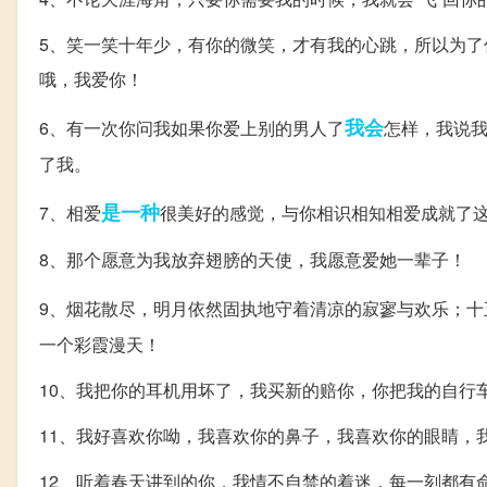
5、笑一笑十年少，有你的微笑，才有我的心跳，所以为
哦，我爱你！
我会
6、有一次你问我如果你爱上别的男人了
怎样，我说
了我。
是一种
7、相爱
很美好的感觉，与你相识相知相爱成就了
8、那个愿意为我放弃翅膀的天使，我愿意爱她一辈子！
9、烟花散尽，明月依然固执地守着清凉的寂寥与欢乐；
一个彩霞漫天！
10、我把你的耳机用坏了，我买新的赔你，你把我的自行
11、我好喜欢你呦，我喜欢你的鼻子，我喜欢你的眼睛，
12、听着春天讲到的你，我情不自禁的着迷，每一刻都有