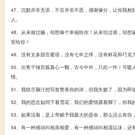
47、沉默亦非无语，不言并非不思，感谢缘分，让你我相
人。
48、从未做过贼，却想偷个幸福给你！从未坑过谁，却想
安给你！
49、没有太多甜言蜜语，没有七年之痒，没有鲜花和巧克
50、出售千锤百炼真心一颗，古今中外，只此一件！可暖
情。
51、我绞尽脑汁想写首赞美你的诗，但我失败了，因为即
52、我的思念如同下着雪花，我们的爱情露着脚丫，你我
53、如果活着，是上帝赋予我最大的是命，那么活么有你
54、有一种感动叫相亲相爱，有一种感动叫相濡以沫，还