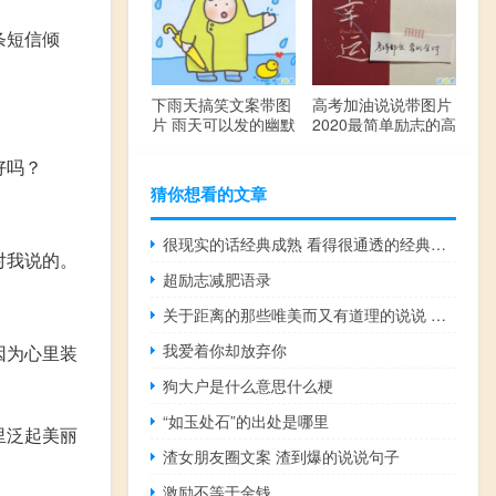
条短信倾
下雨天搞笑文案带图
高考加油说说带图片
片 雨天可以发的幽默
2020最简单励志的高
句子
考文案
好吗？
猜你想看的文章
很现实的话经典成熟 看得很通透的经典语录
对我说的。
超励志减肥语录
关于距离的那些唯美而又有道理的说说 远距离的欣赏近距离的迷惘
我爱着你却放弃你
因为心里装
狗大户是什么意思什么梗
“如玉处石”的出处是哪里
里泛起美丽
渣女朋友圈文案 渣到爆的说说句子
激励不等于金钱