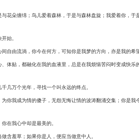
是与花朵缠绵；鸟儿爱着森林，于是与森林盘旋；我爱着你，于
快开始。
心间自由流淌，你今在何方，可知你是我梦的方向，亦是我的希
心、体贴，都融化在我的血液里，总是在我烦恼苦闷时变成快乐
几千几万个光年，寻找一个叫永远的终点。
；为你我成为情的傻子，无怨无悔让情的波涛翻涌交集；你是我
，你在我心中却是最美的。
当做含羞草；如果你是人，便应当做意中人。