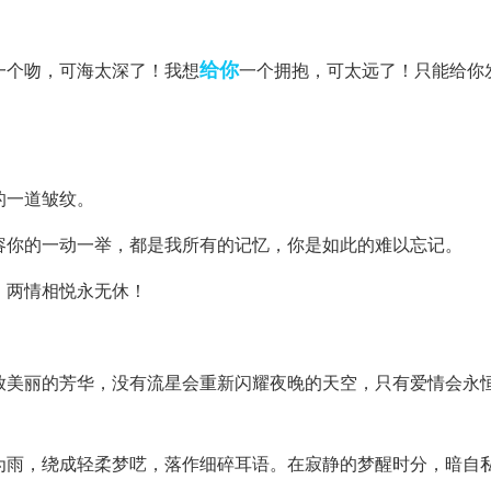
给你
一个吻，可海太深了！我想
一个拥抱，可太远了！只能给你
的一道皱纹。
容你的一动一举，都是我所有的记忆，你是如此的难以忘记。
，两情相悦永无休！
放美丽的芳华，没有流星会重新闪耀夜晚的天空，只有爱情会永
为雨，绕成轻柔梦呓，落作细碎耳语。在寂静的梦醒时分，暗自