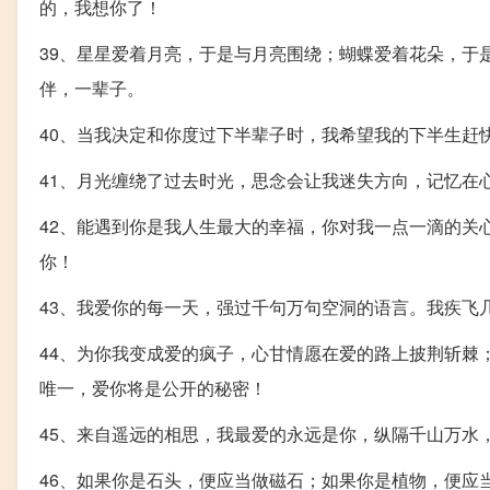
的，我想你了！
39、星星爱着月亮，于是与月亮围绕；蝴蝶爱着花朵，于
伴，一辈子。
40、当我决定和你度过下半辈子时，我希望我的下半生赶
41、月光缠绕了过去时光，思念会让我迷失方向，记忆在
42、能遇到你是我人生最大的幸福，你对我一点一滴的关
你！
43、我爱你的每一天，强过千句万句空洞的语言。我疾飞
44、为你我变成爱的疯子，心甘情愿在爱的路上披荆斩棘
唯一，爱你将是公开的秘密！
45、来自遥远的相思，我最爱的永远是你，纵隔千山万水
46、如果你是石头，便应当做磁石；如果你是植物，便应