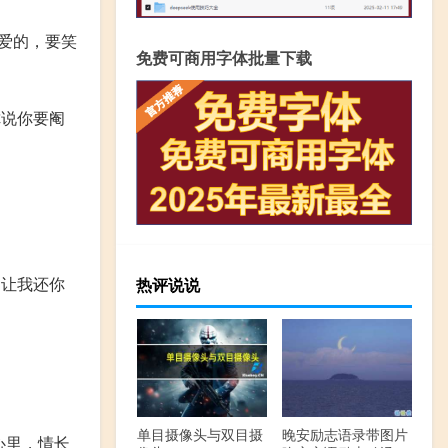
爱的，要笑
免费可商用字体批量下载
你说你要阉
，让我还你
热评说说
单目摄像头与双目摄
晚安励志语录带图片
心里，情长