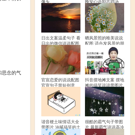
像头
晚安心语励志鸡汤
日出文案温柔句子 看
晒风景照的唯美说说
日出的微信说说配图
配图 适合发风景的朋
友圈文案
和思念的气
官宣恋爱的说说配图
抖音摆地摊文案 摆地
官宣句子简短创意
摊的搞笑说说带图片
谐音梗土味情话大全
很酷的霸气句子带图
带图片 油腻搞笑的土
片 最新霸气说说高冷
味情话
范