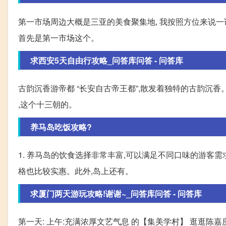
第一市场周边大概是三亚的美食聚集地, 我按照方位来说一说
首先是第一市场这个。
求西安5天自由行攻略_问答库问答 - 问答库
古韵沉香游帝都 “长安自古帝王都”,散发着独特的古韵沉
,这个十三朝的。
养马岛吃饭攻略?
1. 养马岛的饮食选择非常丰富,可以满足不同口味的游客需
格也比较实惠。此外,岛上还有。
求厦门两天游玩攻略!谢谢~_问答库问答 - 问答库
第一天: 上午:充满浓厚文艺气息 的【集美学村】 逛逛陈嘉