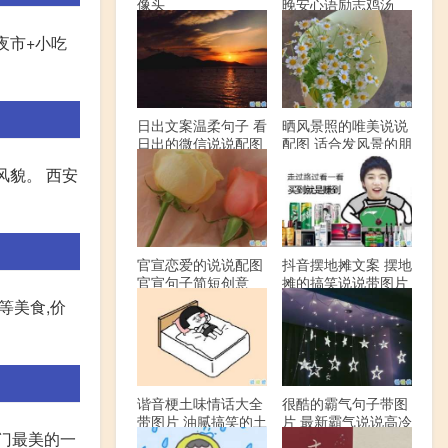
像头
晚安心语励志鸡汤
夜市+小吃
日出文案温柔句子 看
晒风景照的唯美说说
日出的微信说说配图
配图 适合发风景的朋
友圈文案
风貌。 西安
官宣恋爱的说说配图
抖音摆地摊文案 摆地
官宣句子简短创意
摊的搞笑说说带图片
等美食,价
谐音梗土味情话大全
很酷的霸气句子带图
带图片 油腻搞笑的土
片 最新霸气说说高冷
厦门最美的一
味情话
范