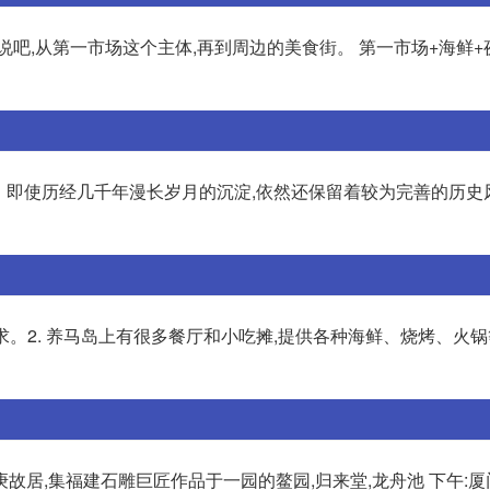
吧,从第一市场这个主体,再到周边的美食街。 第一市场+海鲜+
香。即使历经几千年漫长岁月的沉淀,依然还保留着较为完善的历史
求。2. 养马岛上有很多餐厅和小吃摊,提供各种海鲜、烧烤、火锅
庚故居,集福建石雕巨匠作品于一园的鳌园,归来堂,龙舟池 下午: