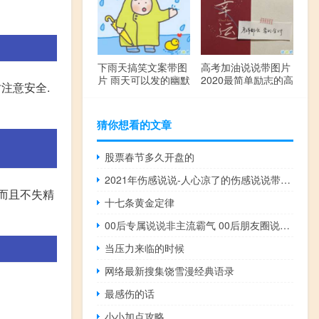
下雨天搞笑文案带图
高考加油说说带图片
片 雨天可以发的幽默
2020最简单励志的高
注意安全.
句子
考文案
猜你想看的文章
股票春节多久开盘的
2021年伤感说说-人心凉了的伤感说说带图片 水凉了可以喝心凉了连呼吸都痛
,而且不失精
十七条黄金定律
00后专属说说非主流霸气 00后朋友圈说说酷酷的有个性
当压力来临的时候
网络最新搜集饶雪漫经典语录
最感伤的话
小小加点攻略