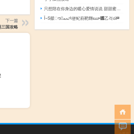
只想陪在你身边的暖心爱情说说 甜甜蜜蜜的撩人小情话合集
Ï~S㩎ൗﵓঀ퍧鱾葧靶䭦ౠ৿ᩧ乙걱ά⛿
下一篇
墨三国攻略
哭
小男孩