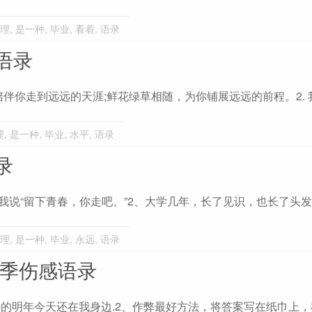
理
,
是一种
,
毕业
,
看着
,
语录
语录
陪伴你走到远远的天涯;鲜花绿草相随，为你铺展远远的前程。2. 
理
,
是一种
,
毕业
,
水平
,
语录
录
我说“留下青春，你走吧。”2、大学几年，长了见识，也长了头发
理
,
是一种
,
毕业
,
永远
,
语录
业季伤感语录
边的明年今天还在我身边.2、作弊最好方法，将答案写在纸巾上