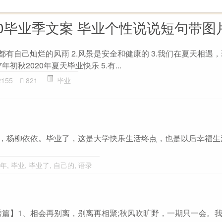
20毕业季文案 毕业个性说说短句带图
都有自己灿烂的风雨 2.风景是安全和健康的 3.我们在夏天相遇
年初秋2020年夏天毕业快乐 5.有...
2155
821
毕业
兮，杨柳依依。毕业了，这是大学快乐生活终点，也是以后幸福生
年
,
毕业
,
毕业了
,
自己的
,
语录
篇】1、相会再别离，别离再相聚;秋风吹旷野，一期只一会。