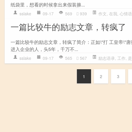
纸袋里，想看的时候拿出来假装擤...
sslake
09-17
569
939
作文
,
在我
,
心情语
一篇比较牛的励志文章，转疯了
一篇比较牛的励志文章，转疯了简介：正如\"打 工皇帝\
进入企业的人，头5年，千万不...
sslake
09-17
565
567
励志语录
,
工作
,
是
1
2
3