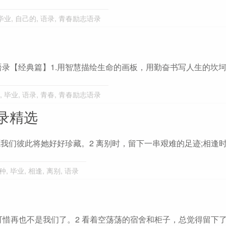
毕业
,
自己的
,
语录
,
青春励志语录
录【经典篇】1.用智慧描绘生命的画板，用勤奋书写人生的坎
,
毕业
,
语录
,
青春
,
青春励志语录
录精选
我们彼此将她好好珍藏。2 离别时，留下一串艰难的足迹;相逢
种
,
毕业
,
相逢
,
离别
,
语录
，可惜再也不是我们了。2 看着空荡荡的宿舍和柜子，总觉得留下