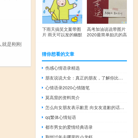
下雨天搞笑文案带图
高考加油说说带图片
片 雨天可以发的幽默
2020最简单励志的高
句子
考文案
人就是刚刚
猜你想看的文章
伤感心情语录精选
朋友说说大全：真正的朋友，了解你比你自己还要多
心情语录2020心情随笔
莫高窟的资料简介
怎么向女朋友表示歉意 向女友道歉的话很真诚
qq繁体心情短语
都市男女的爱情经典语录
荆州过年去哪里吃小龙虾