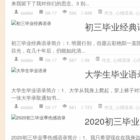
来我留下了我对你们的思念。3 别...
sslake
09-17
566
688
作文
,
心情语录
,
心
初三毕业经典
初三毕业经典语录简介：1. 明晨行别，但愿云彩艳阳一直
目光，在几十年后，仍能如此清...
sslake
09-17
567
99
作文
,
心情语录
,
心
大学生毕业语
大学生毕业语录简介：1、大学从我身上爬起，穿上裤子对
一张大学录取通知书...
sslake
09-17
561
723
作文
,
心情语录
,
心
2020初三毕
2020初三毕业季伤感语录简介：1、我只希望现在在我身