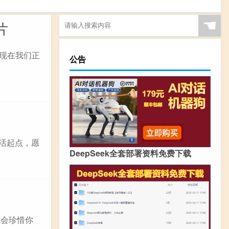
☚
片
，现在我们正
公告
活起点，愿
DeepSeek全套部署资料免费下载
我会珍惜你