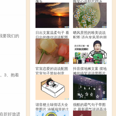
像头
晚安心语励志鸡汤
日出文案温柔句子 看
晒风景照的唯美说说
我要我们的
日出的微信说说配图
配图 适合发风景的朋
友圈文案
官宣恋爱的说说配图
抖音摆地摊文案 摆地
官宣句子简短创意
摊的搞笑说说带图片
。3、抱着
谐音梗土味情话大全
很酷的霸气句子带图
带图片 油腻搞笑的土
片 最新霸气说说高冷
，在折好放进
味情话
范