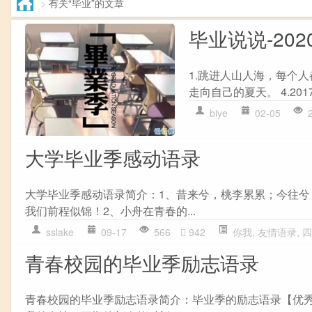
>
有关“毕业”的文章
毕业说说-20
1.跳进人山人海，每个人
走向自己的夏天。 4.2017
biye
02-05
大学毕业季感动语录
大学毕业季感动语录简介：1、昔来兮，桃李累累；今往
我们前程似锦！2、小舟在青春的...
sslake
09-17
566
942
你我
,
友情语录
,
四
青春校园的毕业季励志语录
青春校园的毕业季励志语录简介：毕业季的励志语录【优秀