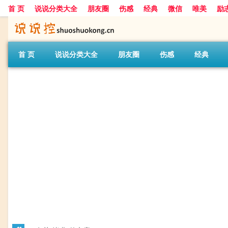
首 页
说说分类大全
朋友圈
伤感
经典
微信
唯美
励
首 页
说说分类大全
朋友圈
伤感
经典