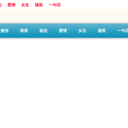
志
爱情
女生
搞笑
一句话
微信
唯美
励志
爱情
女生
搞笑
一句