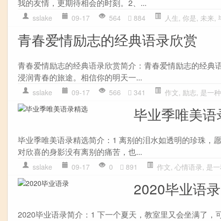
我的友情，更期待相会的时刻。2、...
sslake
09-17
564
884
人生
,
你是
,
未来
,
青春爱情励志的经典语录欣赏
青春爱情励志的经典语录欣赏简介：青春爱情励志的经典语
浸润青春的旅途。相信你的明天一...
sslake
09-17
566
341
作文
,
励志
,
是一种
毕业季唯美语
毕业季唯美语录精选简介：1 离别的泪水如透明的珍珠，愿
对欣喜的身影没有离别的痛苦，也...
sslake
09-17
0
891
作文
,
心情语录
,
是一
2020毕业语录
2020毕业语录简介：1 下一个夏天，教室里又会坐满了