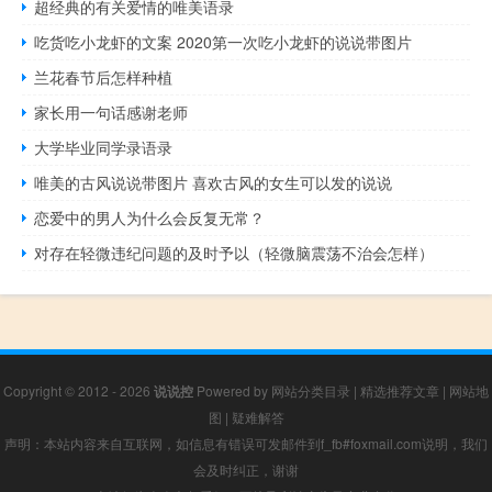
超经典的有关爱情的唯美语录
吃货吃小龙虾的文案 2020第一次吃小龙虾的说说带图片
兰花春节后怎样种植
家长用一句话感谢老师
大学毕业同学录语录
唯美的古风说说带图片 喜欢古风的女生可以发的说说
恋爱中的男人为什么会反复无常？
对存在轻微违纪问题的及时予以（轻微脑震荡不治会怎样）
Copyright © 2012 - 2026
说说控
Powered by
网站分类目录
|
精选推荐文章
|
网站地
图
|
疑难解答
声明：本站内容来自互联网，如信息有错误可发邮件到f_fb#foxmail.com说明，我们
会及时纠正，谢谢