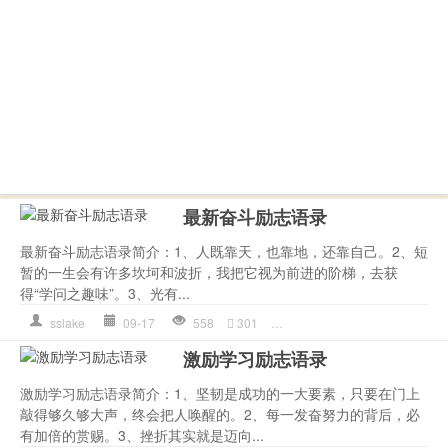
最新奋斗励志语录
最新奋斗励志语录简介：1、人既靠天，也靠地，还靠自己。2、短
暂的一生会有许多坎坷和波折，我把它视为前进的阶梯，去获
得“学问之趣味”。3、光有...
sslake
09-17
558
301
奋斗
,
是一种
,
的人
,
自己的
,
激励学习励志语录
激励学习励志语录简介：1、坚韧是成功的一大要素，只要在门上
敲得够久够大声，终会把人唤醒的。2、每一发奋努力的背后，必
有加倍的赏赐。3、挫折其实就是迈向...