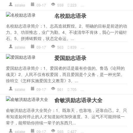
sslake
09-17
559
223
作文
,
心理
,
成功
,
是一种
,
的
名校励志语录
名校励志语录简介：1、志高造就辉煌。2、明确的目标是前进的动
力。3、功崇惟志，业广为勤。4、不读清华不肯休，我心一片磁针
石。5、拼搏铸辉煌，状态定命运。...
sslake
09-17
563
839
习惯
,
作文
,
努力
,
是一种
,
语
爱国励志语录
爱国励志语录简介：1、爱国者的话是最有价值的。鲁迅《论辩的
魂灵》2、人民不仅有权爱国，而且爱国是个义务，是一种光荣。
徐特立《怎样实施爱国主义教育》3、...
sslake
09-17
561
705
我是
,
是一种
,
爱国
,
祖国
,
诗
俞敏洪励志语录大全
俞敏洪励志语录大全简介：1、既靠天，也靠地，还靠自己。2、只
有知道如何停止的人才知道如何加快速度。3、运气不可能持续一
辈子，能帮助你持续一辈子的东西只...
sslake
09-17
565
427
新东方
,
是一种
,
生命
,
的人
,