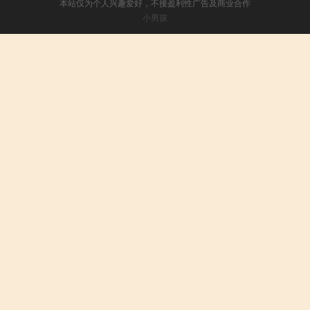
本站仅为个人兴趣爱好，不接盈利性广告及商业合作
小男孩