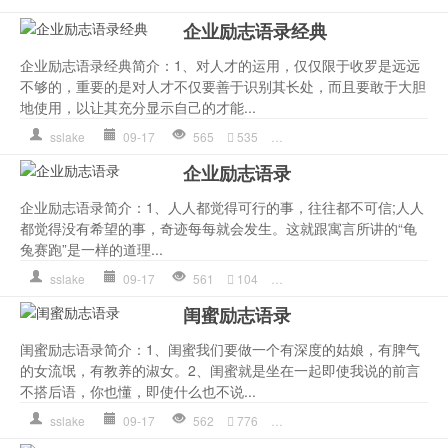
企业励志语录经典
企业励志语录经典简介：1、对人才的运用，仅仅限于收罗是远远
不够的，重要的是对人才不仅要善于识别其长处，而且要敢于大胆
地使用，以让其充分显示自己的才能...
sslake
09-17
565
535
企业
,
作文
,
是一种
,
的人
,
自
企业励志语录
企业励志语录简介：1、人人都觉得可行的事，往往都不可信;人人
都觉得没有希望的事，奇迹每每就会发生。这就跟寓言所讲的“龟
兔赛跑”是一样的道理...
sslake
09-17
561
104
作文
,
就会
,
心理
,
是一种
,
的
闺蜜励志语录
闺蜜励志语录简介：1、闺蜜我们要做一个有深度的姑娘，有脾气
的女流氓，有教养的淑女。2、闺蜜就是坐在一起即使我说的前言
不搭后语，你也懂，即使什么也不说...
sslake
09-17
562
776
不说
,
作文
,
是一种
,
最好的
,