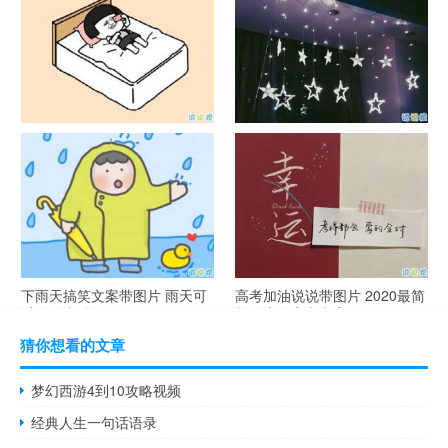
简短创意
说说带图片
谐音梗土味情话大全带图片 油
很酷的霸气句子带图片 最新霸
腻搞笑的土味情话
气说说高冷范
下雨天搞笑文案带图片 雨天可
高考加油说说带图片 2020最简
以发的幽默句子
单励志的高考文案
猜你想看的文章
梦幻西游4到10攻略视频
经典人生一句话语录