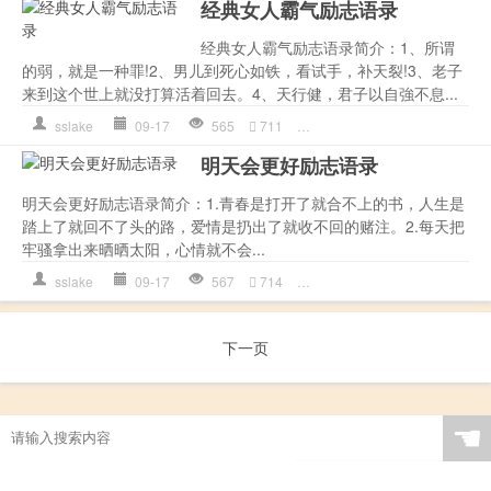
经典女人霸气励志语录
经典女人霸气励志语录简介：1、所谓
的弱，就是一种罪!2、男儿到死心如铁，看试手，补天裂!3、老子
来到这个世上就没打算活着回去。4、天行健，君子以自強不息...
sslake
09-17
565
711
作文
,
心理
,
是一种
,
水平
,
语
明天会更好励志语录
明天会更好励志语录简介：1.青春是打开了就合不上的书，人生是
踏上了就回不了头的路，爱情是扔出了就收不回的赌注。2.每天把
牢骚拿出来晒晒太阳，心情就不会...
sslake
09-17
567
714
人生
,
作文
,
是一种
,
爱情
,
语
下一页
☚