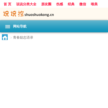
首 页
说说分类大全
朋友圈
伤感
经典
微信
唯美
励志
爱情
女生
搞笑
一句话
网站导航
>
青春励志语录