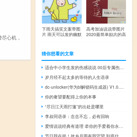
下雨天搞笑文案带图
高考加油说说带图片
片 雨天可以发的幽默
2020最简单励志的高
费尽心机，
句子
考文案
猜你想看的文章
适合中小学生发的伤感说说 00后专属伤感说说大全
岁月经不起太多的等待的人生语录
dc-unlocker(华为bl解锁码生成器) V1.0.0.3166 最新破解版（dc-unlocker(华为bl解锁码生成器) V1.0.0.3166 最新破解版功能简介）
你的奢望要配得上你的本事
“尽日江天雨打篷”的出处是哪里
李叔同语录：念念不忘，必有回响
爱情说说经典有道理 牵你的手爱着你永不变心
节日我在岗！故乡月圆有我守望 到底什么情况嘞