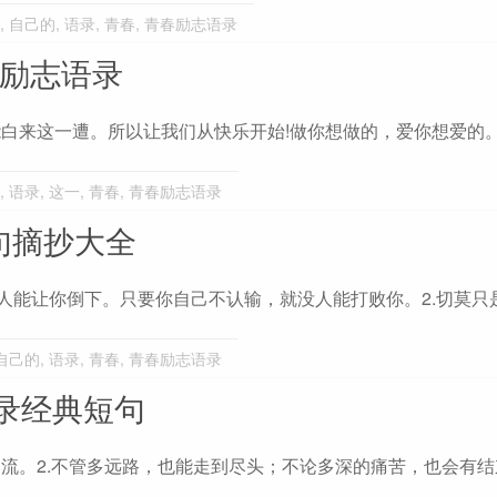
,
自己的
,
语录
,
青春
,
青春励志语录
典励志语录
能白来这一遭。所以让我们从快乐开始!做你想做的，爱你想爱的
,
语录
,
这一
,
青春
,
青春励志语录
句摘抄大全
没人能让你倒下。只要你自己不认输，就没人能打败你。2.切莫只
自己的
,
语录
,
青春
,
青春励志语录
录经典短句
逐流。2.不管多远路，也能走到尽头；不论多深的痛苦，也会有