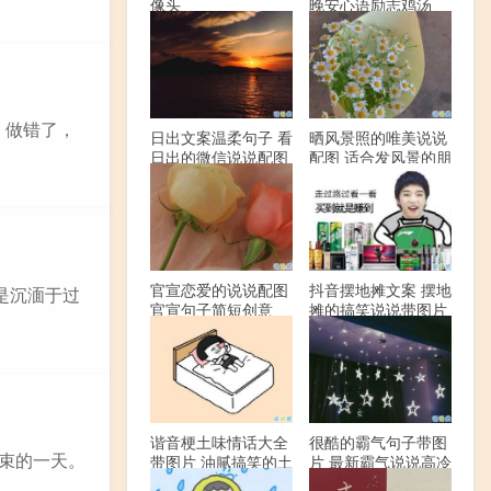
像头
晚安心语励志鸡汤
。做错了，
日出文案温柔句子 看
晒风景照的唯美说说
日出的微信说说配图
配图 适合发风景的朋
友圈文案
官宣恋爱的说说配图
抖音摆地摊文案 摆地
是沉湎于过
官宣句子简短创意
摊的搞笑说说带图片
谐音梗土味情话大全
很酷的霸气句子带图
结束的一天。
带图片 油腻搞笑的土
片 最新霸气说说高冷
味情话
范