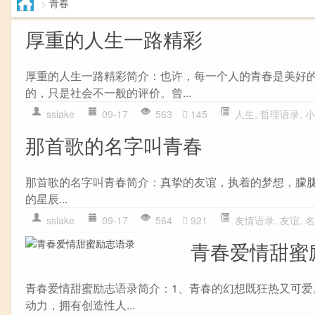
>
青春
厚重的人生一路精彩
厚重的人生一路精彩简介：也许，每一个人的青春是美好的
的，只是社会不一般的评价。曾...
sslake
09-17
563
145
人生
,
哲理语录
,
小
那首歌的名字叫青春
那首歌的名字叫青春简介：真挚的友谊，执着的梦想，朦胧
的星辰...
sslake
09-17
564
921
友情语录
,
友谊
,
名
青春爱情甜蜜
青春爱情甜蜜励志语录简介：1、青春的幻想既狂热又可爱
动力，拥有创造性人...