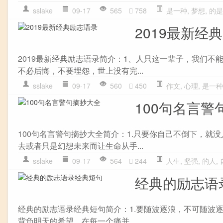
sslake
09-17
565
758
是一种
,
梦想
,
的是
2019最新经
2019最新经典励志语录简介：1、人只这一辈子，我们不
不必后悔，不要埋怨，世上没有完...
sslake
09-17
560
450
作文
,
心理
,
是一种
100句名言警
100句名言警句摘抄大全简介：1.只要你自己不倒下，就
去或者只是幻想未来而让生命从手...
sslake
09-17
564
244
人生
,
坚强
,
的人
,
经典的励志语
经典的励志语录经典短句简介：1.要随波逐浪，不可随波
背负明天的希望，在每一个痛并...