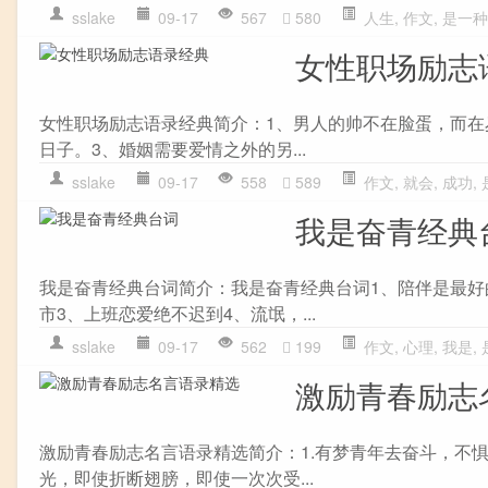
sslake
09-17
567
580
人生
,
作文
,
是一种
女性职场励志
女性职场励志语录经典简介：1、男人的帅不在脸蛋，而在
日子。3、婚姻需要爱情之外的另...
sslake
09-17
558
589
作文
,
就会
,
成功
,
我是奋青经典
我是奋青经典台词简介：我是奋青经典台词1、陪伴是最好
市3、上班恋爱绝不迟到4、流氓，...
sslake
09-17
562
199
作文
,
心理
,
我是
,
激励青春励志
激励青春励志名言语录精选简介：1.有梦青年去奋斗，不
光，即使折断翅膀，即使一次次受...