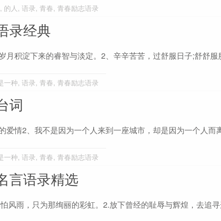
,
的人
,
语录
,
青春
,
青春励志语录
语录经典
岁月积淀下来的睿智与淡定。2、辛辛苦苦，过舒服日子;舒舒服
是一种
,
语录
,
青春
,
青春励志语录
台词
的爱情2、我不是因为一个人来到一座城市，却是因为一个人而
是一种
,
语录
,
青春
,
青春励志语录
名言语录精选
惧怕风雨，只为那绚丽的彩虹。2.放下曾经的耻辱与辉煌，去追