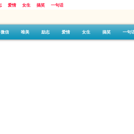
志
爱情
女生
搞笑
一句话
微信
唯美
励志
爱情
女生
搞笑
一句