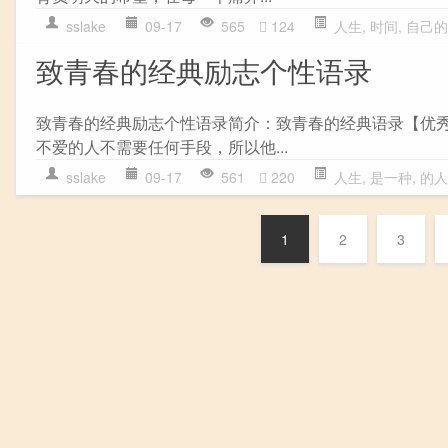
sslake
09-17
565
124
人生
,
时间
,
自己的
致青春的经典励志个性语录
致青春的经典励志个性语录简介：致青春的经典语录【优秀
不爱的人不需要任何手段，所以他...
sslake
09-17
561
220
人生
,
是一种
,
的人
1
2
3