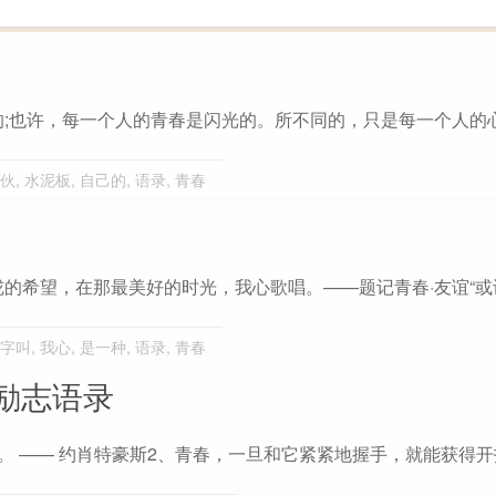
;也许，每一个人的青春是闪光的。所不同的，只是每一个人的心
伙
,
水泥板
,
自己的
,
语录
,
青春
的希望，在那最美好的时光，我心歌唱。——题记青春·友谊“或
字叫
,
我心
,
是一种
,
语录
,
青春
励志语录
。 —— 约肖特豪斯2、青春，一旦和它紧紧地握手，就能获得