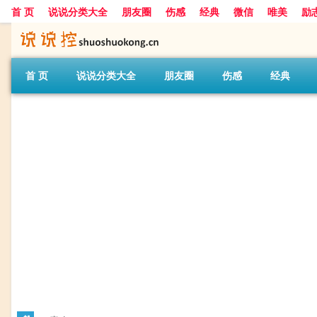
首 页
说说分类大全
朋友圈
伤感
经典
微信
唯美
励
首 页
说说分类大全
朋友圈
伤感
经典