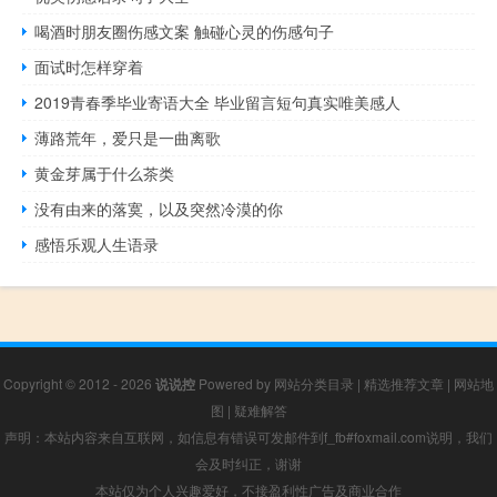
喝酒时朋友圈伤感文案 触碰心灵的伤感句子
面试时怎样穿着
2019青春季毕业寄语大全 毕业留言短句真实唯美感人
薄路荒年，爱只是一曲离歌
黄金芽属于什么茶类
没有由来的落寞，以及突然冷漠的你
感悟乐观人生语录
Copyright © 2012 - 2026
说说控
Powered by
网站分类目录
|
精选推荐文章
|
网站地
图
|
疑难解答
声明：本站内容来自互联网，如信息有错误可发邮件到f_fb#foxmail.com说明，我们
会及时纠正，谢谢
本站仅为个人兴趣爱好，不接盈利性广告及商业合作