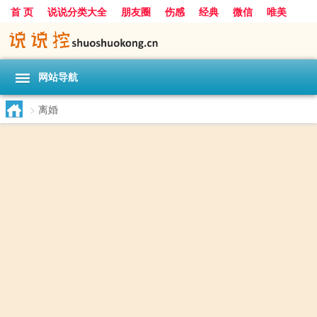
首 页
说说分类大全
朋友圈
伤感
经典
微信
唯美
励志
爱情
女生
搞笑
一句话
网站导航
>
离婚