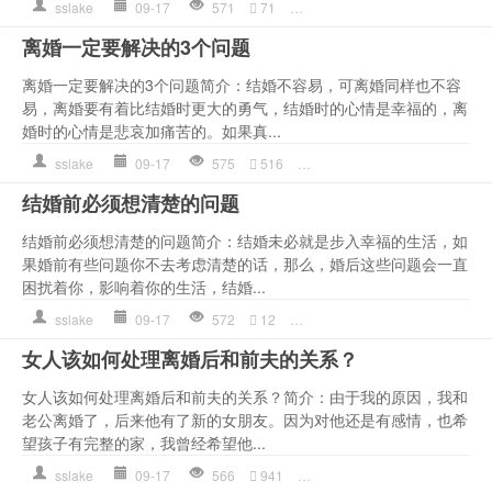
sslake
09-17
571
71
出轨
,
婚姻
,
恋爱
,
情感语录
,
的
离婚一定要解决的3个问题
离婚一定要解决的3个问题简介：结婚不容易，可离婚同样也不容
易，离婚要有着比结婚时更大的勇气，结婚时的心情是幸福的，离
婚时的心情是悲哀加痛苦的。如果真...
sslake
09-17
575
516
夫妻
,
婚前
,
情感语录
,
的人
,
结婚前必须想清楚的问题
结婚前必须想清楚的问题简介：结婚未必就是步入幸福的生活，如
果婚前有些问题你不去考虑清楚的话，那么，婚后这些问题会一直
困扰着你，影响着你的生活，结婚...
sslake
09-17
572
12
夫妻
,
情感语录
,
生活
,
的人
,
离
女人该如何处理离婚后和前夫的关系？
女人该如何处理离婚后和前夫的关系？简介：由于我的原因，我和
老公离婚了，后来他有了新的女朋友。因为对他还是有感情，也希
望孩子有完整的家，我曾经希望他...
sslake
09-17
566
941
出轨
,
前夫
,
孩子
,
情感语录
,