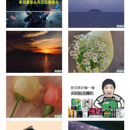
单目摄像头与双目摄像头
晚安励志语录带图片 晚安心语
励志鸡汤
日出文案温柔句子 看日出的微
晒风景照的唯美说说配图 适合
信说说配图
发风景的朋友圈文案
官宣恋爱的说说配图 官宣句子
抖音摆地摊文案 摆地摊的搞笑
简短创意
说说带图片