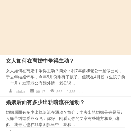
女人如何在离婚中争得主动？
女人如何在离婚中争得主动？简介：我7年前和老公一起做公司，
于去年结婚怀孕，今年5月份刚有了孩子。但我在4月份（生孩子前
一个月）发现老公有婚外情，老公说...
sslake
09-17
563
385
公司
,
女人
,
孩子
,
情感语录
,
婚姻后面有多少出轨暗流在涌动？
婚姻后面有多少出轨暗流在涌动？简介：丈夫出轨婚姻是去是留让
人痛苦纠结爱燕双飞：你好！刚看到你的文章有些地方和我点相
似，我最近也在非常困扰当中。我和...