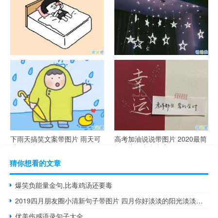
谐音梗土味情话大全带图片 油
很酷的霸气句子带图片 最新霸
腻搞笑的土味情话
气说说高冷范
下雨天搞笑文案带图片 雨天可
高考加油说说带图片 2020最简
以发的幽默句子
单励志的高考文案
猜你想看的文章
爆笑负能量金句,比毒鸡汤还要毒
2019四月朋友圈小清新句子带图片 四月你好淡淡的阳光淡淡的风
优美伤感语录句子大全