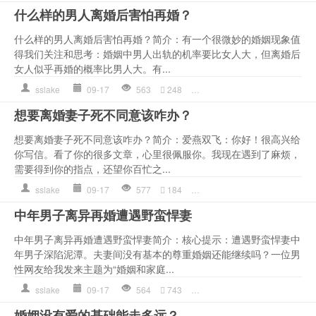
什么样的男人离婚后害怕再婚？
什么样的男人离婚后害怕再婚？简介：有一个很微妙的婚姻现象值
得我们关注和思考：婚姻中男人出轨的机率要比女人大，但离婚后
女人似乎再婚的概率比男人大。有...
sslake
09-17
563
248
再婚
,
女人
,
婚姻
,
情感语录
,
想要离婚妻子死不同意该咋办？
想要离婚妻子死不同意该咋办？简介：爱燕双飞：你好！很高兴给
你写信。看了你的很多文章，心里很佩服你。我现在遇到了麻烦，
需要得到你的指点，还望你百忙之...
sslake
09-17
577
184
出轨
,
妻子
,
婚姻
,
情感语录
,
中年男子离异再婚遭遇野蛮悍妻
中年男子离异再婚遭遇野蛮悍妻简介：核心提示：遭遇野蛮悍妻中
年男子深陷泥潭。夫妻间没有基本的尊重婚姻还能继续吗？一位男
性网友给我发来主题为“婚姻和家庭...
sslake
09-17
564
743
婚姻
,
孩子
,
家庭
,
情感语录
,
婚姻没有爱的基础能走多远？