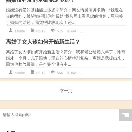
婚姻没有爱的基础能走多远？简介：网友情感倾诉求助：“我现在
真的很乱，希望能得到你的帮助”我从网上看见你的博客，写的关
于婚姻的话题，我觉得比较现实！还...
sslake
09-17
575
560
作文
,
基础
,
情感语录
,
是一种
离婚了女人该如何开始新生活？
离婚了女人该如何开始新生活？简介：我和老公结婚六年了，刚离
婚才一个月，儿子跟他，现在的心情特别复杂。离婚是我提出来，
因为他脾气暴躁，是个完全没有主...
sslake
09-17
566
962
儿子
,
孩子
,
情感语录
,
是一种
下一页
☚