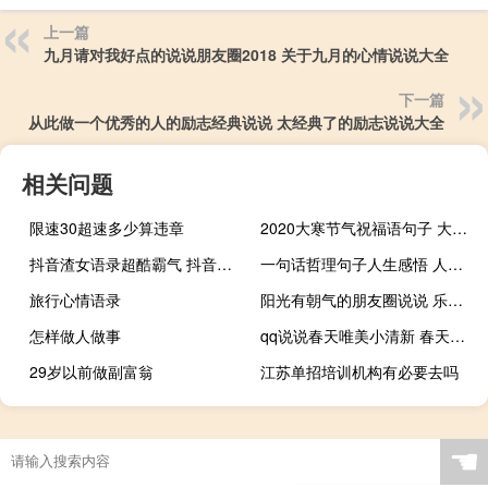
上一篇
九月请对我好点的说说朋友圈2018 关于九月的心情说说大全
下一篇
从此做一个优秀的人的励志经典说说 太经典了的励志说说大全
相关问题
限速30超速多少算违章
2020大寒节气祝福语句子 大寒快乐祝福语简短温暖
抖音渣女语录超酷霸气 抖音很火的一句话说说渣女大全
一句话哲理句子人生感悟 人生没有白走的路
旅行心情语录
阳光有朝气的朋友圈说说 乐观心态好的短句子
怎样做人做事
qq说说春天唯美小清新 春天的唯美短句子说说
29岁以前做副富翁
江苏单招培训机构有必要去吗
☚