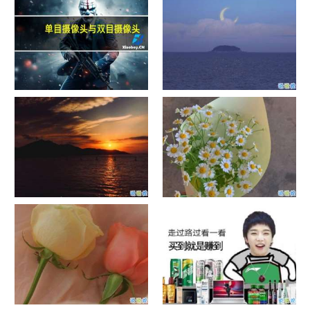
单目摄像头与双目摄像头
晚安励志语录带图片 晚安心语
励志鸡汤
日出文案温柔句子 看日出的微
晒风景照的唯美说说配图 适合
信说说配图
发风景的朋友圈文案