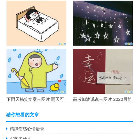
官宣恋爱的说说配图 官宣句子
抖音摆地摊文案 摆地摊的搞笑
简短创意
说说带图片
谐音梗土味情话大全带图片 油
很酷的霸气句子带图片 最新霸
腻搞笑的土味情话
气说说高冷范
下雨天搞笑文案带图片 雨天可
高考加油说说带图片 2020最简
以发的幽默句子
单励志的高考文案
猜你想看的文章
精辟伤感心情语录
军艺考什么