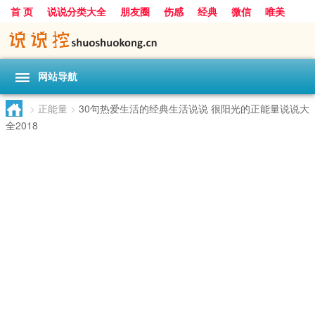
首 页
说说分类大全
朋友圈
伤感
经典
微信
唯美
励志
爱情
女生
搞笑
一句话
网站导航
>
正能量
>
30句热爱生活的经典生活说说 很阳光的正能量说说大
全2018