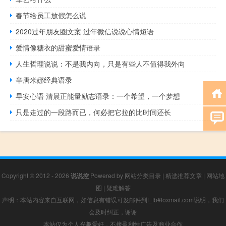
春节给员工放假怎么说
2020过年朋友圈文案 过年微信说说心情短语
爱情像糖衣的甜蜜爱情语录
人生哲理说说：不是我内向，只是有些人不值得我外向
辛唐米娜经典语录
早安心语 清晨正能量励志语录：一个希望，一个梦想
只是走过的一段路而已，何必把它拉的比时间还长
Copyright © 2012 - 2026
说说控
Powered by
网站分类目录
|
精选推荐文章
|
网站地
图
|
疑难解答
声明：本站内容来自互联网，如信息有错误可发邮件到f_fb#foxmail.com说明，我们
会及时纠正，谢谢
本站仅为个人兴趣爱好，不接盈利性广告及商业合作