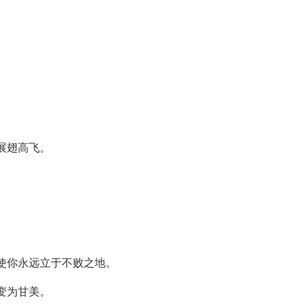
展翅高飞。
会使你永远立于不败之地。
变为甘美。