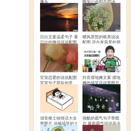
像头
晚安心语励志鸡汤
日出文案温柔句子 看
晒风景照的唯美说说
日出的微信说说配图
配图 适合发风景的朋
友圈文案
官宣恋爱的说说配图
抖音摆地摊文案 摆地
官宣句子简短创意
摊的搞笑说说带图片
谐音梗土味情话大全
很酷的霸气句子带图
带图片 油腻搞笑的土
片 最新霸气说说高冷
味情话
范