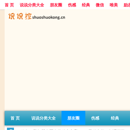
首 页
说说分类大全
朋友圈
伤感
经典
微信
唯美
励
首 页
说说分类大全
朋友圈
伤感
经典