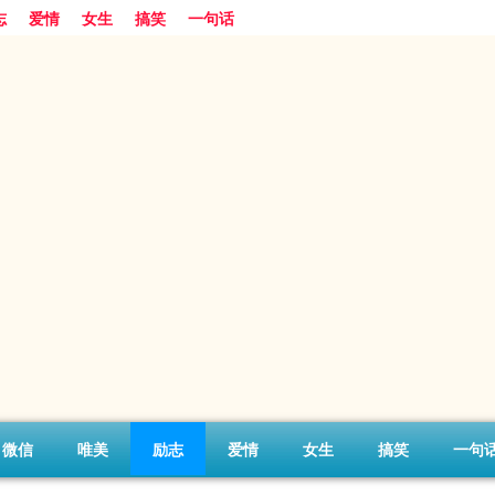
志
爱情
女生
搞笑
一句话
微信
唯美
励志
爱情
女生
搞笑
一句