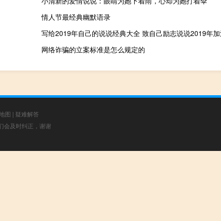
小清新的爱情说说：眼睛为她下着雨，心却为她打着伞
情人节最经典幽默语录
写给2019年自己的说说经典大全 致自己励志说说2019年加
网络诈骗的立案标准是怎么规定的
地图
|
疑难解答
，我们会及时纠正，谢谢