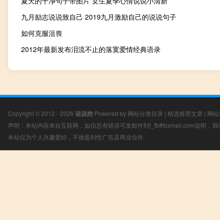
夏天的干净句子带图片 女生夏季心情说说小清新
九月励志说说致自己 2019九月激励自己的说说句子
如何克服沮喪
2012年最新发布泪流不止的落寞爱情经典语录
Copyright © 2012 - 2026
说说控
Powered by
网站分类目录
|
精选推荐文章
|
网站
声明：本站内容来自互联网，如信息有错误可发邮件到f_fb#foxmail.com说明
本站仅为个人兴趣爱好，不接盈利性广告及商业合作