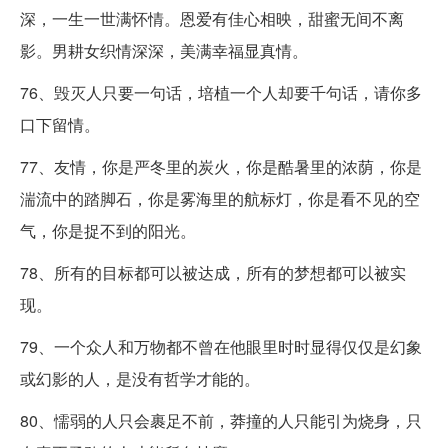
深，一生一世满怀情。恩爱有佳心相映，甜蜜无间不离
影。男耕女织情深深，美满幸福显真情。
76、毁灭人只要一句话，培植一个人却要千句话，请你多
口下留情。
77、友情，你是严冬里的炭火，你是酷暑里的浓荫，你是
湍流中的踏脚石，你是雾海里的航标灯，你是看不见的空
气，你是捉不到的阳光。
78、所有的目标都可以被达成，所有的梦想都可以被实
现。
79、一个众人和万物都不曾在他眼里时时显得仅仅是幻象
或幻影的人，是没有哲学才能的。
80、懦弱的人只会裹足不前，莽撞的人只能引为烧身，只