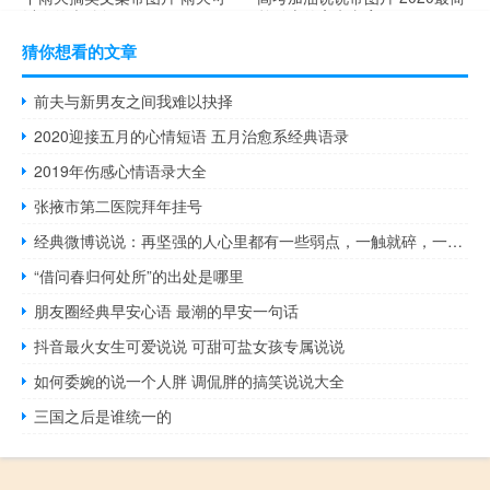
以发的幽默句子
单励志的高考文案
猜你想看的文章
前夫与新男友之间我难以抉择
2020迎接五月的心情短语 五月治愈系经典语录
2019年伤感心情语录大全
张掖市第二医院拜年挂号
经典微博说说：再坚强的人心里都有一些弱点，一触就碎，一碰就痛
“借问春归何处所”的出处是哪里
朋友圈经典早安心语 最潮的早安一句话
抖音最火女生可爱说说 可甜可盐女孩专属说说
如何委婉的说一个人胖 调侃胖的搞笑说说大全
三国之后是谁统一的