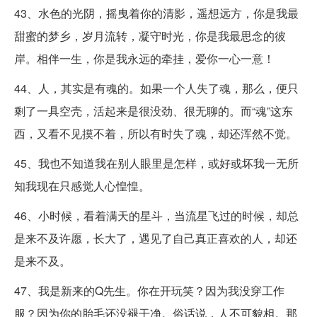
43、水色的光阴，摇曳着你的清影，遥想远方，你是我最
甜蜜的梦乡，岁月流转，凝守时光，你是我最思念的彼
岸。相伴一生，你是我永远的牵挂，爱你一心一意！
44、人，其实是有魂的。如果一个人失了魂，那么，便只
剩了一具空壳，活起来是很没劲、很无聊的。而“魂”这东
西，又看不见摸不着，所以有时失了魂，却还浑然不觉。
45、我也不知道我在别人眼里是怎样，或好或坏我一无所
知我现在只感觉人心惶惶。
46、小时候，看着满天的星斗，当流星飞过的时候，却总
是来不及许愿，长大了，遇见了自己真正喜欢的人，却还
是来不及。
47、我是新来的Q先生。你在开玩笑？因为我没穿工作
服？因为你的胎毛还没褪干净。俗话说，人不可貌相。那