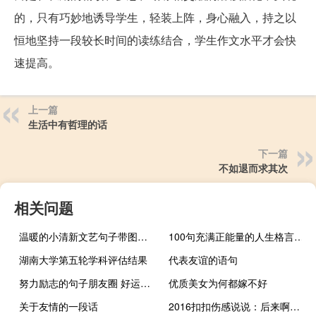
的，只有巧妙地诱导学生，轻装上阵，身心融入，持之以
恒地坚持一段较长时间的读练结合，学生作文水平才会快
速提高。
上一篇
生活中有哲理的话
下一篇
不如退而求其次
相关问题
温暖的小清新文艺句子带图片 想把自己的全世界都给你
100句充满正能量的人生格言名言
湖南大学第五轮学科评估结果
代表友谊的语句
努力励志的句子朋友圈 好运会伴随着努力一并到来
优质美女为何都嫁不好
关于友情的一段话
2016扣扣伤感说说：后来啊，说过的话可以不算，爱过的人可以再换