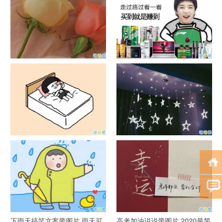
官宣恋爱的说说配图 官宣句子
抖音摆地摊文案 摆地摊的搞笑
简短创意
说说带图片
谐音梗土味情话大全带图片 油
很酷的霸气句子带图片 最新霸
腻搞笑的土味情话
气说说高冷范
下雨天搞笑文案带图片 雨天可
高考加油说说带图片 2020最简