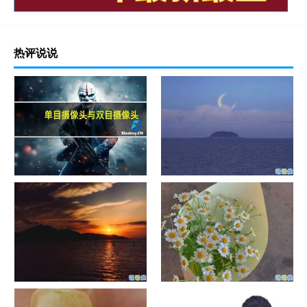
热评说说
单目摄像头与双目摄像头
晚安励志语录带图片 晚安心语
励志鸡汤
日出文案温柔句子 看日出的微
晒风景照的唯美说说配图 适合
信说说配图
发风景的朋友圈文案