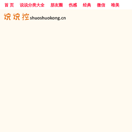
首 页
说说分类大全
朋友圈
伤感
经典
微信
唯美
励志
爱情
女生
搞笑
一句话