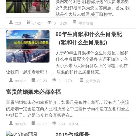
决网友的困惑 聊聊你身边的大龄未婚男
女? 您好!很高兴为您回答问题。首先,我
就是个大龄未婚男,关于聊聊大...
xzd
04-27
0
20
手游攻略
80年生肖猴和什么生肖最配
（猴和什么生肖最配）
关于80年生肖猴和什么生肖最配，猴和
什么生肖最配这个很多人还不知道，今
天小六来为大家解答以上的问题，现在
让我们一起来看看吧！ 1、属猴的和什么属相相克...
sslake
03-23
0
791
文章列表
富贵的婚姻未必都幸福
富贵的婚姻未必都幸福简介：如果只是条件上相配，没有内心交流
的婚姻一定会是在两人互相折磨之中过着日子而不是在互相相爱之
中过日子。这是当今社会真实存在...
sslake
09-17
563
374
两人
,
婚姻
,
情感语录
,
是一种
2019伤感语录