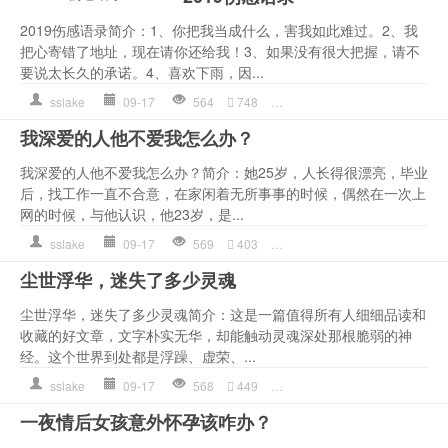
2019伤感语录简介：1、你把我当成什么，害我如此难过。2、我
把心寄错了地址，现在请你还给我！3、如果没有很大把握，请不
要说太长久的承诺。4、喜欢下雨，因...
sslake
09-17
564
748
两人
,
伤感语录
,
作文
,
心理
,
我深爱的人他不爱我怎么办？
我深爱的人他不爱我怎么办？简介：她25岁，人长得很漂亮，毕业
后，找工作一直不合意，在家闲着无所事事的时候，偶然在一次上
网的时候，与他认识，他23岁，是...
sslake
09-17
569
403
两人
,
作文
,
心理
,
情感语录
,
尘世浮华，迷失了多少灵魂
尘世浮华，迷失了多少灵魂简介：这是一篇值得所有人细细品读和
收藏的好文章，文字朴实无华，却能触动灵魂深处那根脆弱的神
经。这个世界到处都是浮躁、虚荣、...
sslake
09-17
568
449
两人
,
作文
,
妻子
,
情感语录
,
一夜情后女孩意外怀孕该咋办？