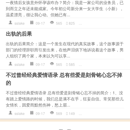
一夜情后女孩意外怀孕该咋办？简介：我是一家公司的业务员，已
到而立之年还未能成家。今年初公司新分来一女大学生（小新），
温柔漂亮，很让我心动。但她已有...
sslake
09-17
565
825
不愿
,
两人
,
女孩
,
情感语录
,
出轨的后果
出轨的后果简介：这是一个发生在现代的真实故事，这个故事源于
部门的经理辞职而引发出来，在他声泪俱下地诉说着这个故事，男
人组织了两个家，本来以为可以享...
sslake
09-17
565
585
两人
,
女人
,
女儿
,
情感语录
,
不过曾经经典爱情语录 总有些爱是刻骨铭心忘不掉
的
不过曾经经典爱情语录 总有些爱是刻骨铭心忘不掉的简介：1、没
有踏上爱情路的时候，我们总是满不在乎，狂妄自信。常笑那些儿
女情长，因爱而黯然伤神，愁上眉...
sslake
09-17
569
149
两人
,
作文
,
心理
,
是一种
,
爱