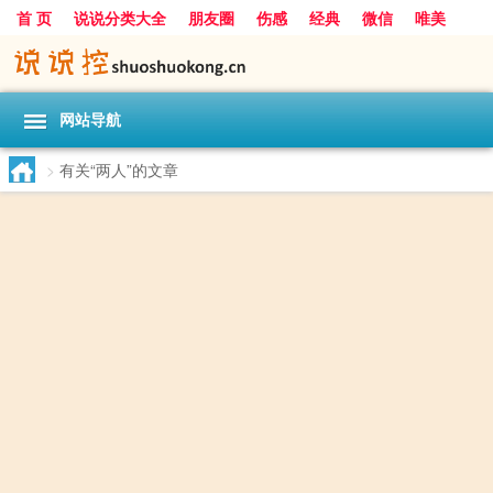
首 页
说说分类大全
朋友圈
伤感
经典
微信
唯美
励志
爱情
女生
搞笑
一句话
网站导航
>
有关“两人”的文章