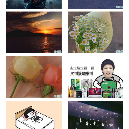
单目摄像头与双目摄像头
晚安励志语录带图片 晚安心语
励志鸡汤
日出文案温柔句子 看日出的微
晒风景照的唯美说说配图 适合
信说说配图
发风景的朋友圈文案
官宣恋爱的说说配图 官宣句子
抖音摆地摊文案 摆地摊的搞笑
简短创意
说说带图片