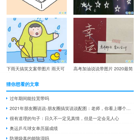
谐音梗土味情话大全带图片 油
很酷的霸气句子带图片 最新霸
腻搞笑的土味情话
气说说高冷范
下雨天搞笑文案带图片 雨天可
高考加油说说带图片 2020最简
以发的幽默句子
单励志的高考文案
猜你想看的文章
过年期间能拉宽带吗
2021年朋友圈说说-朋友圈搞笑说说配图：老师，你看上哪个家长就直说，别老开家长会
很有道理的句子：日久不一定见真情，但是一定会见人心
奥运乒乓球女单历届成绩
防潮袋真的能除湿吗