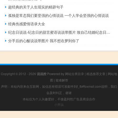
超经典的关于人生现实的精辟句子
孤独是常态我们要坚强的心情说说 一个人学会坚强的心情说说
经典伤感爱情语录大全
纪念日说说-纪念日的甜言蜜语说说带图片 致自己结婚纪念日短句
分手后的心酸说说带图片 我不想在梦到你了
Copyright © 2012 - 2026
说说控
Powered by
网站分类目录
|
精选推荐文章
|
网站地
图
|
疑难解答
声明：本站内容来自互联网，如信息有错误可发邮件到f_fb#foxmail.com说明，我们
会及时纠正，谢谢
本站仅为个人兴趣爱好，不接盈利性广告及商业合作
小男孩