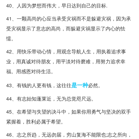
40、人因为梦想而伟大，早日达到自己的目标.
41、一颗高尚的心应当承受灾祸而不是躲避灾祸，因为承
受灾祸显示了意志的高尚，而躲避灾祸显示了内心的怯
懦。
42、用快乐带动心情，用观念导航人生，用执着追求事
业，用真诚对待朋友，用平淡对待磨难，用努力追求幸
福。用感恩对待生活。
是一种
43、有钱的人更有钱，这往往
必然。
44、有志始知蓬莱近，无为总觉咫尺远。
45、在希望与失望的决斗中，如果你用勇气与坚决的双手
紧握着，胜利必属于希望。
46、志之所趋，无远勿届，穷山复海不能限也;志之所向，