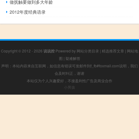
做抚触要做到多大年龄
2012年度经典语录
Copyright © 2012 - 2026
说说控
Powered by
网站分类目录
|
精选推荐文章
|
网站地
图
|
疑难解答
声明：本站内容来自互联网，如信息有错误可发邮件到f_fb#foxmail.com说明，我们
会及时纠正，谢谢
本站仅为个人兴趣爱好，不接盈利性广告及商业合作
小男孩