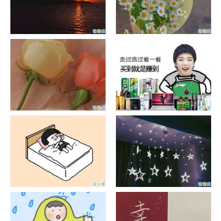
日出文案温柔句子 看日出的微
晒风景照的唯美说说配图 适合
信说说配图
发风景的朋友圈文案
官宣恋爱的说说配图 官宣句子
抖音摆地摊文案 摆地摊的搞笑
简短创意
说说带图片
谐音梗土味情话大全带图片 油
很酷的霸气句子带图片 最新霸
腻搞笑的土味情话
气说说高冷范