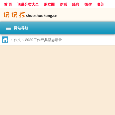
首 页
说说分类大全
朋友圈
伤感
经典
微信
唯美
励志
爱情
女生
搞笑
一句话
网站导航
>
作文
>
2020工作经典励志语录