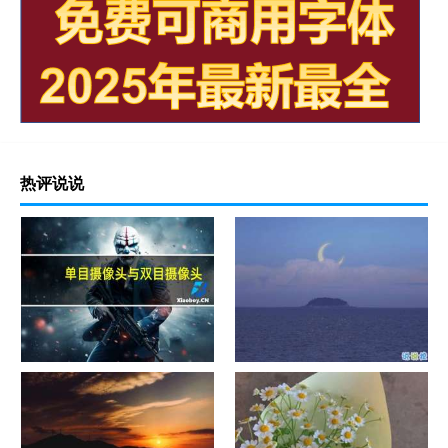
热评说说
单目摄像头与双目摄像头
晚安励志语录带图片 晚安心语
励志鸡汤