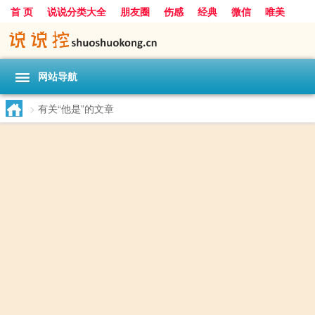
首 页
说说分类大全
朋友圈
伤感
经典
微信
唯美
励志
爱情
女生
搞笑
一句话
网站导航
>
有关“他是”的文章