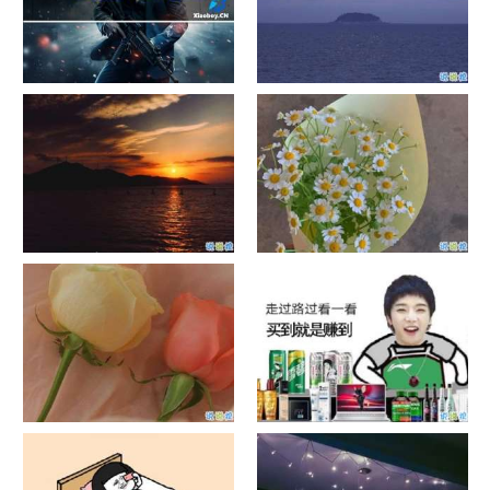
单目摄像头与双目摄像头
晚安励志语录带图片 晚安心语
励志鸡汤
日出文案温柔句子 看日出的微
晒风景照的唯美说说配图 适合
信说说配图
发风景的朋友圈文案
官宣恋爱的说说配图 官宣句子
抖音摆地摊文案 摆地摊的搞笑
简短创意
说说带图片