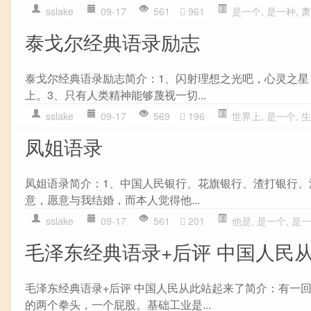
sslake
09-17
561
961
是一个
,
是一种
,
萧
泰戈尔经典语录励志
泰戈尔经典语录励志简介：1、闪射理想之光吧，心灵之星
上。3、只有人类精神能够蔑视一切...
sslake
09-17
569
196
世界上
,
是一个
,
生
凤姐语录
凤姐语录简介：1、中国人民银行、花旗银行、渣打银行
意，愿意与我结婚，而本人觉得他...
sslake
09-17
561
201
他是
,
是一个
,
是一
毛泽东经典语录+后评 中国人民
毛泽东经典语录+后评 中国人民从此站起来了简介：有一
的两个拳头，一个屁股。基础工业是...