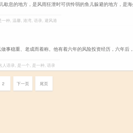
鸟儿歇息的地方，是风雨狂泄时可供怜弱的鱼儿躲避的地方，是海
是一种
,
温馨
,
港湾
,
语录
,
避风港
以做事稳重、老成而着称。他有着六年的风险投资经历，六年后
名人语录
,
是一个
,
是一种
,
语录
2
下一页
尾页