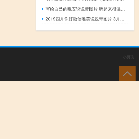
写给自己的晚安说说带图片 听起来很温暖的励志晚安句子
2019四月你好微信唯美说说带图片 3月再见4月你好心情短语
小男孩