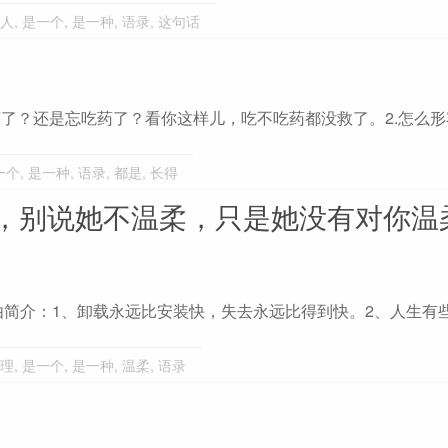
人
,
是一个
,
是一种
,
语录
,
这句话
药了？还是忘吃药了？看你这样儿，吃不吃药都没救了。2.怎么
一个
,
是一种
,
语录
,
都是
,
长得
，别说她不温柔，只是她没有对你温
简介：1、卸载永远比安装快，失去永远比得到快。2、人生有
理
,
是一个
,
是一种
,
温柔
,
语录