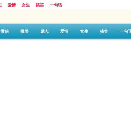
志
爱情
女生
搞笑
一句话
微信
唯美
励志
爱情
女生
搞笑
一句