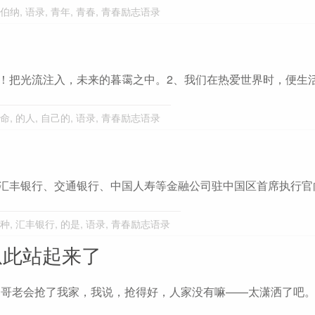
伯纳
,
语录
,
青年
,
青春
,
青春励志语录
！把光流注入，未来的暮霭之中。2、我们在热爱世界时，便生
命
,
的人
,
自己的
,
语录
,
青春励志语录
、汇丰银行、交通银行、中国人寿等金融公司驻中国区首席执行官
种
,
汇丰银行
,
的是
,
语录
,
青春励志语录
从此站起来了
回哥老会抢了我家，我说，抢得好，人家没有嘛——太潇洒了吧。