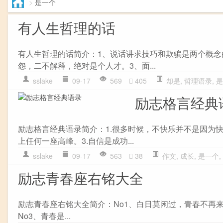
>
是一个
有人生哲理的话
有人生哲理的话简介：1、说话讲求技巧和欺骗是两个概念
怨，二不解释，绝对是个人才。3、面...
sslake
09-17
569
405
却是
,
哲理语录
,
是
励志格言经典
励志格言经典语录简介：1.很多时候，不快乐并不是因为
上任何一座高峰。3.自信是成功...
sslake
09-17
563
38
作文
,
成长
,
是一个
,
励志青春座右铭大全
励志青春座右铭大全简介：No1、白日莫闲过，青春不再
No3、青春是...