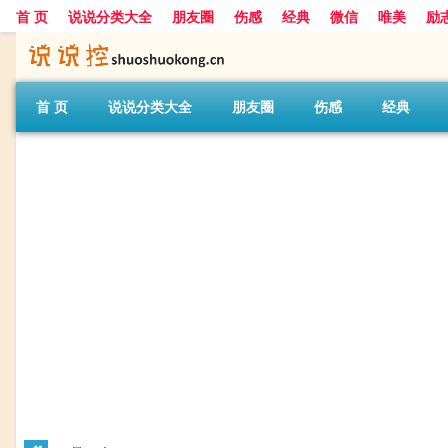
首 页
说说分类大全
朋友圈
伤感
经典
微信
唯美
励
首 页
说说分类大全
朋友圈
伤感
经典