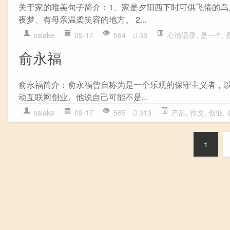
关于家的唯美句子简介：1、家是夕阳西下时可供飞倦的
夜梦、有母亲温柔笑容的地方。 2...
sslake
09-17
564
38
心情语录
,
是一个
,
俞永福
俞永福简介：俞永福曾自称为是一个乐观的保守主义者，
动互联网创业。他说自己可能不是...
sslake
09-17
565
313
产品
,
作文
,
创业
,
1