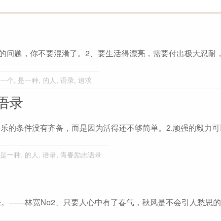
的问题，你不要混淆了。2、要生活得漂亮，需要付出极大忍耐
一个
,
是一种
,
的人
,
语录
,
追求
语录
快乐的条件没有齐备，而是因为活得还不够简单。2.顽强的毅力
是一种
,
的人
,
语录
,
青春励志语录
来。——林宽No2、只要人心中有了春气，秋风是不会引人愁思