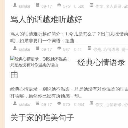
sslake
09-17
575
520
作文
,
名人语录
,
敌
骂人的话越难听越好
骂人的话越难听越好简介：1.今儿是怎么了？出门儿吃错
呢，如果非要用一个词语：扭曲...
sslake
09-17
567
41
你是
,
心情语录
,
是
经典心情语录
由
经典心情语录，别说她不温柔，只是她没有对你温柔的理由
打喷嚏，虽然你已经有所预感，却...
sslake
09-17
570
264
作文
,
心情语录
,
心
关于家的唯美句子