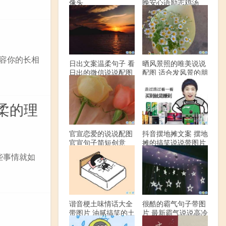
像头
晚安心语励志鸡汤
形容你的长相
日出文案温柔句子 看
晒风景照的唯美说说
日出的微信说说配图
配图 适合发风景的朋
友圈文案
柔的理
官宣恋爱的说说配图
抖音摆地摊文案 摆地
官宣句子简短创意
摊的搞笑说说带图片
些事情就如
谐音梗土味情话大全
很酷的霸气句子带图
带图片 油腻搞笑的土
片 最新霸气说说高冷
味情话
范