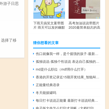
外游子日思
下雨天搞笑文案带图
高考加油说说带图片
片 雨天可以发的幽默
2020最简单励志的高
句子
考文案
，选择了移
猜你想看的文章
伤口就像我一样，是个倔强的孩子-最新郭敬明经典语录
孤独说说-孤独个性说说 表达自己孤独的个性签名
md是什么职位（mdf用什么打开）
香港的开奖记录近15期开奖结果_智能AI深度解析_百家号版v47.08.127
正能量经典语录
冬天能拔罐吗
每日打卡说说正能量 最新打卡说说经典大全
电子版文件怎么打印才清晰（文档打印怎么操作步骤）