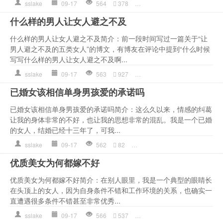
sslake
09-17
564
378
向晚
,
情感语录
,
感觉
,
看着
,
什么样的男人让女人避之不及
什么样的男人让女人避之不及简介：前一段时间写过一篇关于“让
男人避之不及的五类女人”的博文，有博友在评论中提到“什么时候
写写什么样的男人让女人避之不及啊...
sslake
09-17
563
927
不及
,
作文
,
女人
,
情感语录
,
已婚女该相信单身男孩爱的承诺吗
已婚女该相信单身男孩爱的承诺吗简介：这么久以来，情感的纠葛
让我的身体非常的不好，也让我的思想非常的混乱。我是一个已婚
的女人，结婚已经十三年了，可我...
sslake
09-17
562
82
作文
,
婚姻
,
小气
,
情感语录
,
是
优质美女为何都嫁不好
优质美女为何都嫁不好简介：在别人眼里，我是一个典型的眼睛长
在头顶上的女人，因为自身条件不错和工作环境的关系，也确实一
直遭遇很多条件不错甚至非常优秀...
sslake
09-17
566
537
作文
,
几次
,
心理
,
情感语录
,