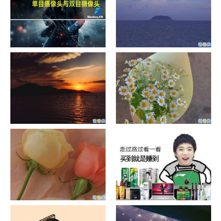
单目摄像头与双目摄像头
晚安励志语录带图片 晚安心语
励志鸡汤
日出文案温柔句子 看日出的微
晒风景照的唯美说说配图 适合
信说说配图
发风景的朋友圈文案
官宣恋爱的说说配图 官宣句子
抖音摆地摊文案 摆地摊的搞笑
简短创意
说说带图片