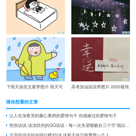
谐音梗土味情话大全带图片 油
很酷的霸气句子带图片 最新霸
腻搞笑的土味情话
气说说高冷范
下雨天搞笑文案带图片 雨天可
高考加油说说带图片 2020最简
以发的幽默句子
单励志的高考文案
猜你想看的文章
让人在深夜哭的撕心累肺的爱情句子 伤感难过的爱情句子
忧伤说说-淡淡忧伤的QQ说说：每一次失望都败在三个字“我以为”
文字控说说短句排行榜2018 这辈子伱只能爱我一个人