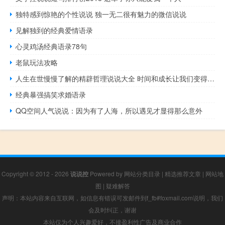
独特感到惊艳的个性说说 独一无二很有魅力的微信说说
见解独到的经典爱情语录
心灵鸡汤经典语录78句
老鼠玩法攻略
人生在世慢慢了解的精辟哲理说说大全 时间和成长让我们变得成熟的经典说说
经典暴强搞笑求婚语录
QQ空间人气说说：因为有了人海，所以遇见才显得那么意外
Copyright © 2012 - 2026
说说控
Powered by
网站分类目录
|
精选推荐文章
|
网站地
图
|
疑难解答
声明：本站内容来自互联网，如信息有错误可发邮件到f_fb#foxmail.com说明，我们
会及时纠正，谢谢
本站仅为个人兴趣爱好，不接盈利性广告及商业合作