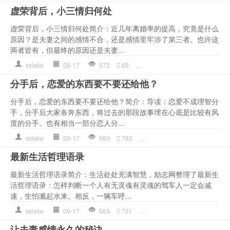
虚荣背后，小三情归何处
虚荣背后，小三情归何处简介：近几年离婚率的提高，究竟是什么
原因？是夫妻之间的感情不合，还是感情里牢涉了第三者。也许这
两者皆有，但最终的原因还是夫妻...
sslake
09-17
572
65
小三
,
情感语录
,
感情
,
是一种
,
分手后，恋爱的东西要不要还给他？
分手后，恋爱的东西要不要还给他？简介：导读：恋爱不成理智分
手，分手后大家各奔东西，将过去的那段故事埋在心底是比较有风
度的分手。也有相当一部分恋人分...
sslake
09-17
563
783
东西
,
分手后
,
彩礼
,
情感语录
最新生活哲理语录
最新生活哲理语录简介：生活处处充满智慧，励志网整理了最新生
活哲理语录：怎样判断一个人有无灵魂有灵魂的驾车人一定会减
速，生怕溅起水来。相反，一辆车呼...
sslake
09-17
563
731
作文
,
情感语录
,
时间
,
是一种
让夫妻感情永久的秘诀