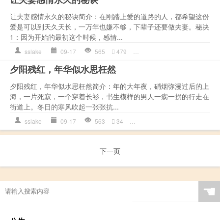
让夫妻感情永久的秘诀简介：在刚踏上爱的道路的人，都希望这份
爱是可以到天久天长，一万年也嫌不够，下辈子还要做夫妻。秘决
1：因为开始的最初这个时候，感情...
sslake
09-17
565
479
夫妻
,
孩子
,
情感语录
,
是一种
夕阳残红，年华似水思枉然
夕阳残红，年华似水思枉然简介：年的大年夜，硝烟弥漫过后的上
海，一片死寂，一个穿着长衫，书生模样的男人一瘸一拐的行走在
街道上。冬日的寒风吹起一张张抗...
sslake
09-17
563
34
上海
,
大字报
,
女子
,
情感语录
,
下一页
☚