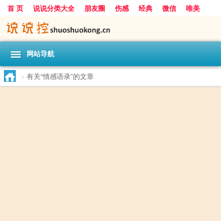
首 页
说说分类大全
朋友圈
伤感
经典
微信
唯美
励志
爱情
女生
搞笑
一句话
网站导航
>
有关“情感语录”的文章