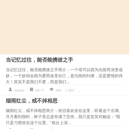
当记忆过往，能否能携彼之手
当记忆过往，能否能携彼之手简介：一个瑶可以因为仇恨而演变成
妖，一个妖却会因为爱而改变自己，是仇恨的纠缠，还是爱情的伟
大！其实不是我们不爱，而是我们...
sslake
09-17
560
653
你是
,
师傅
,
师姐
,
带着
,
情感
烟雨红尘，戒不掉相思
烟雨红尘，戒不掉相思简介：依旧喜欢坐在这里，听着这个京调。
月月看到我时，眸子里总是布满了悲伤，我只是笑笑对她说：“我
只是习惯坐在这个位置。”戏台上演...