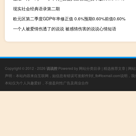
现实社会经典语录第二期
欧元区第二季度GDP年率修正值 0.6%预期0.60%前值0.60%
一个人被爱情伤透了的说说 被感情伤害的说说心情短语
Copyright © 2012 - 2026
说说控
Powered by
网站分类目录
|
精选推荐文章
|
网站
声明：本站内容来自互联网，如信息有错误可发邮件到f_fb#foxmail.com说明
本站仅为个人兴趣爱好，不接盈利性广告及商业合作