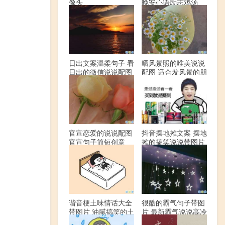
像头
晚安心语励志鸡汤
日出文案温柔句子 看
晒风景照的唯美说说
日出的微信说说配图
配图 适合发风景的朋
友圈文案
官宣恋爱的说说配图
抖音摆地摊文案 摆地
官宣句子简短创意
摊的搞笑说说带图片
谐音梗土味情话大全
很酷的霸气句子带图
带图片 油腻搞笑的土
片 最新霸气说说高冷
味情话
范