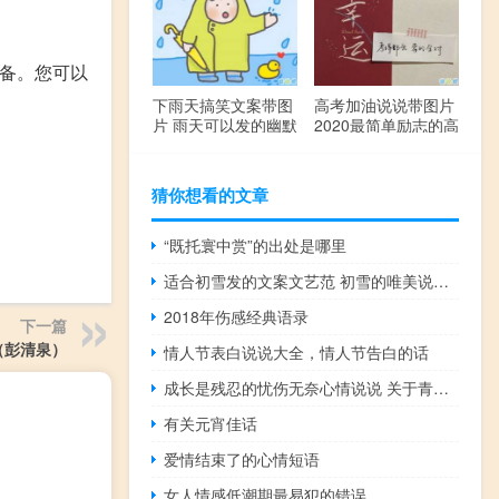
设备。您可以
下雨天搞笑文案带图
高考加油说说带图片
片 雨天可以发的幽默
2020最简单励志的高
句子
考文案
猜你想看的文章
“既托寰中赏”的出处是哪里
适合初雪发的文案文艺范 初雪的唯美说说发朋友圈
2018年伤感经典语录
下一篇
（彭清泉）
情人节表白说说大全，情人节告白的话
成长是残忍的忧伤无奈心情说说 关于青春和成长的心情说说
有关元宵佳话
爱情结束了的心情短语
女人情感低潮期最易犯的错误