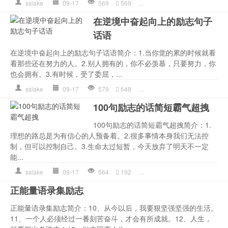
sslake
09-17
569
569
作文
,
心理
,
我都
,
才会
,
是一
在逆境中奋起向上的励志句子
话语
在逆境中奋起向上的励志句子话语简介：1.当你觉的累的时候就看
看那些还在努力的人。2.别人拥有的，你不必羡慕，只要努力，你
也会拥有。3.有时候，受了委屈，...
sslake
09-17
579
648
努力
,
才会
,
是一种
,
的人
,
自
100句励志的话简短霸气超拽
100句励志的话简短霸气超拽简介：1.
理想的路总是为有信心的人预备着。2.很多事情本身我们无法控
制，但可以控制自己。3.生命太过短暂，今天放弃了明天不一定
能...
sslake
09-17
564
192
作文
,
才会
,
是一种
,
生命
,
的
正能量语录集励志
正能量语录集励志简介：10、从今以后，我要狠坚强坚强的生活。
11、一个人必须经过一番刻苦奋斗，才会有所成就。12、人生，