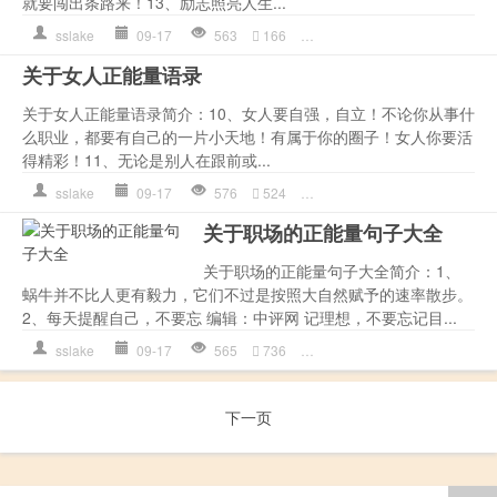
就要闯出条路来！13、励志照亮人生...
sslake
09-17
563
166
人生
,
作文
,
心理
,
才会
,
是一
关于女人正能量语录
关于女人正能量语录简介：10、女人要自强，自立！不论你从事什
么职业，都要有自己的一片小天地！有属于你的圈子！女人你要活
得精彩！11、无论是别人在跟前或...
sslake
09-17
576
524
女人
,
才会
,
是一种
,
正能量语
关于职场的正能量句子大全
关于职场的正能量句子大全简介：1、
蜗牛并不比人更有毅力，它们不过是按照大自然赋予的速率散步。
2、每天提醒自己，不要忘 编辑：中评网 记理想，不要忘记目...
sslake
09-17
565
736
作文
,
努力
,
才会
,
是一种
,
正
下一页