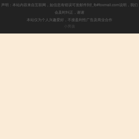
声明：本站内容来自互联网，如信息有错误可发邮件到f_fb#foxmail.com说明，我们
会及时纠正，谢谢
本站仅为个人兴趣爱好，不接盈利性广告及商业合作
小男孩