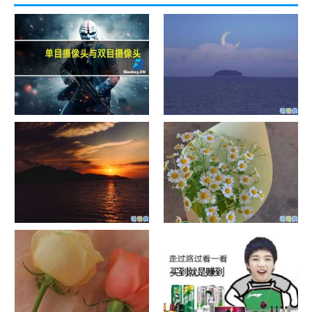
单目摄像头与双目摄像头
晚安励志语录带图片 晚安心语
励志鸡汤
日出文案温柔句子 看日出的微
晒风景照的唯美说说配图 适合
信说说配图
发风景的朋友圈文案