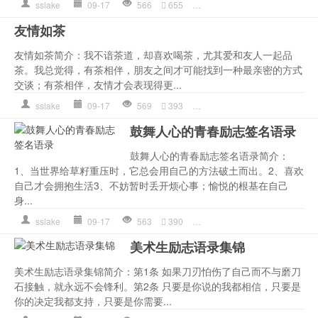
sslake
09-17
566
655
作文
,
友情语录
,
心理
,
才会
,
友情如茶
友情如茶简介：我不谙茶道，却喜欢喝茶，尤其爱和友人一起品
茶。我总觉得，有茶相伴，朋友之间才可能找到一种最亲密的方式
交谈；有茶相伴，友情才会表现得更...
sslake
09-17
569
393
作文
,
友情
,
友情语录
,
心理
,
鼓舞人心的青春励志签名语录
鼓舞人心的青春励志签名语录简介：
1、当世界给草籽重压时，它总会用自己的方法破土而出。2、喜欢
自己才会拥抱生活3、不妨暂时丢开烦心事；愉悦的根基在自己
身...
sslake
09-17
563
390
作文
,
才会
,
是一种
,
活着
,
自
美术生励志语录集锦
美术生励志语录集锦简介：第1条 如果刀刃怕伤了自己而不与磨刀
石接触，就永远不会锋利。第2条 只要是你说的我都相信，只要是
你的决定我都支持，只要是你需要...