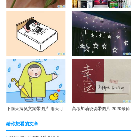
官宣恋爱的说说配图 官宣句子
抖音摆地摊文案 摆地摊的搞笑
简短创意
说说带图片
谐音梗土味情话大全带图片 油
很酷的霸气句子带图片 最新霸
腻搞笑的土味情话
气说说高冷范
下雨天搞笑文案带图片 雨天可
高考加油说说带图片 2020最简
以发的幽默句子
单励志的高考文案
猜你想看的文章