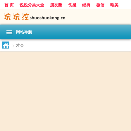
首 页
说说分类大全
朋友圈
伤感
经典
微信
唯美
励志
爱情
女生
搞笑
一句话
网站导航
>
才会