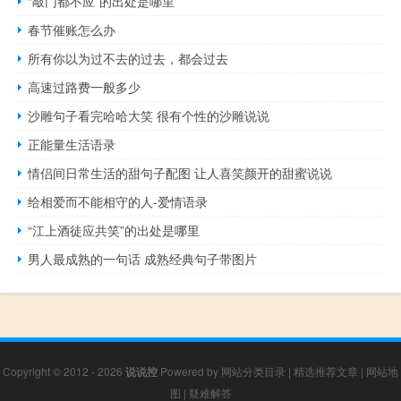
“敲门都不应”的出处是哪里
春节催账怎么办
所有你以为过不去的过去，都会过去
高速过路费一般多少
沙雕句子看完哈哈大笑 很有个性的沙雕说说
正能量生活语录
情侣间日常生活的甜句子配图 让人喜笑颜开的甜蜜说说
给相爱而不能相守的人-爱情语录
“江上酒徒应共笑”的出处是哪里
男人最成熟的一句话 成熟经典句子带图片
Copyright © 2012 - 2026
说说控
Powered by
网站分类目录
|
精选推荐文章
|
网站地
图
|
疑难解答