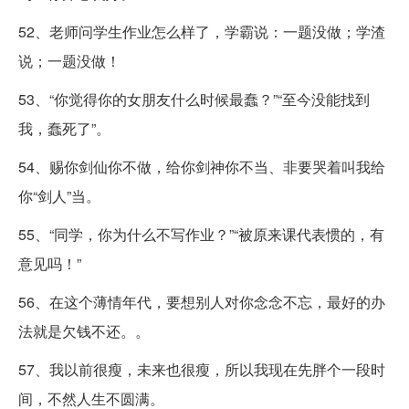
52、老师问学生作业怎么样了，学霸说：一题没做；学渣
说；一题没做！
53、“你觉得你的女朋友什么时候最蠢？”“至今没能找到
我，蠢死了”。
54、赐你剑仙你不做，给你剑神你不当、非要哭着叫我给
你“剑人”当。
55、“同学，你为什么不写作业？”“被原来课代表惯的，有
意见吗！”
56、在这个薄情年代，要想别人对你念念不忘，最好的办
法就是欠钱不还。。
57、我以前很瘦，未来也很瘦，所以我现在先胖个一段时
间，不然人生不圆满。