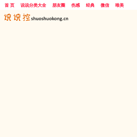
首 页
说说分类大全
朋友圈
伤感
经典
微信
唯美
励志
爱情
女生
搞笑
一句话