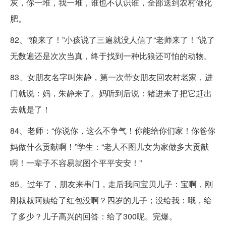
灰，你一堆，我一堆，谁也不认识谁，全部送到农村做化
肥。
82、“狼来了！”小孩说了三遍就没人信了“老师来了！”说了
无数遍还是次次当真，终于找到一种比狼还可怕的动物。
83、女朋友名字叫朱静，第一次带女朋友回农村老家，进
门就说：妈，朱静来了。妈听到后说：猪进来了把它赶出
去就是了！
84、老师：“你说你，这么不争气！你能给你们家！你爸你
妈做什么贡献啊！”学生：“老人不图儿女为家做多大贡献
啊！一辈子不容易就图个平平安安！”
85、过年了，朋友来串门，走后我问宝贝儿子：宝啊，刚
刚叔叔阿姨给了红包没啊？四岁的儿子；没给我：哦，给
了多少？儿子高兴的回答：给了300呢。完爆。