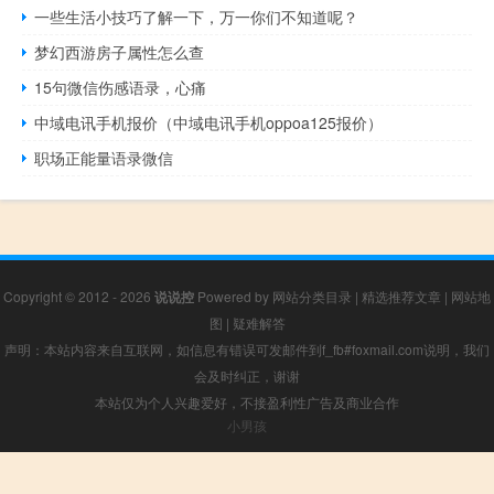
​一些生活小技巧了解一下，万一你们不知道呢？
梦幻西游房子属性怎么查
15句微信伤感语录，心痛
中域电讯手机报价（中域电讯手机oppoa125报价）
职场正能量语录微信
Copyright © 2012 - 2026
说说控
Powered by
网站分类目录
|
精选推荐文章
|
网站地
图
|
疑难解答
声明：本站内容来自互联网，如信息有错误可发邮件到f_fb#foxmail.com说明，我们
会及时纠正，谢谢
本站仅为个人兴趣爱好，不接盈利性广告及商业合作
小男孩