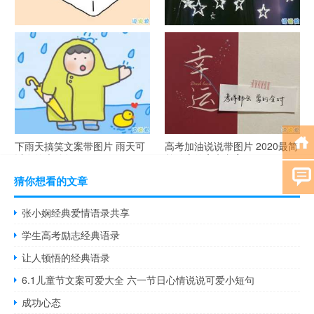
谐音梗土味情话大全带图片 油
很酷的霸气句子带图片 最新霸
腻搞笑的土味情话
气说说高冷范
下雨天搞笑文案带图片 雨天可
高考加油说说带图片 2020最简
以发的幽默句子
单励志的高考文案
猜你想看的文章
张小娴经典爱情语录共享
学生高考励志经典语录
让人顿悟的经典语录
6.1儿童节文案可爱大全 六一节日心情说说可爱小短句
成功心态