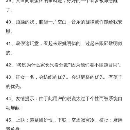
39、人世间最蛋疼的事就是，好好的一个春梦被尿憋醒
了。
40、烦躁的我，脑袋一片空白，音乐的旋律或许能给我安
慰。
41、暑假这玩意，看起来跟姚明似的，过起来跟郭敬明似
的。
42、“考试为什么家长只看分数”“因为他们看不懂题目阿”。
43、征女一名，会纺织的优先、会过鹊桥的优先、有孩子
的优先。
44、友情提示：由于此用户的说说太过于个性而被系统自
动屏蔽！
45、上联：羡慕嫉妒恨，下联：空虚寂寞冷，横批：麻痹
我单身。