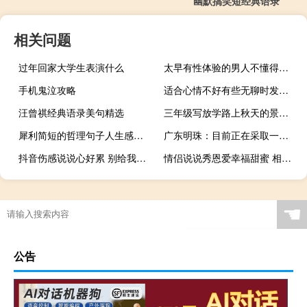
幽默搞笑短经典语录
相关问题
过年回家大学生表演什么
太早有性体验的男人不懂得宠爱女人
手机鬼泣攻略
适合心情不好有些无聊时发的说说 只想好好睡一觉醒来所有不如意都忘掉
汪曾祺经典语录美句精选
三年级写放学路上秋天的景色句子
犀利简短的哲理句子人生感悟 每一句都是深刻人生哲理
广东明珠：目前正在采取一切措施收回房地产相关合作项目的一切应收款项尽快回笼资金
抖音伤感说说心好累 别给我希望又带给我失望和绝望
情侣说说秀恩爱幸福甜蜜 相遇是春风十里原来是你
☚
公告