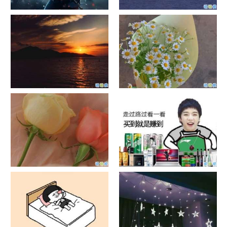
单目摄像头与双目摄像头
晚安励志语录带图片 晚安心语
励志鸡汤
日出文案温柔句子 看日出的微
晒风景照的唯美说说配图 适合
信说说配图
发风景的朋友圈文案
官宣恋爱的说说配图 官宣句子
抖音摆地摊文案 摆地摊的搞笑
简短创意
说说带图片