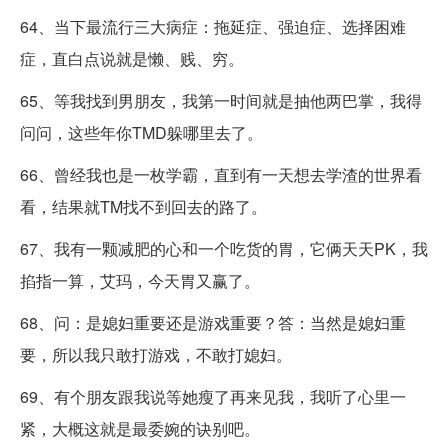
64、当下最流行三大病症：拖延症、强迫症、选择困难
症，直白点说就是懒、贱、穷。
65、等我找到男朋友，我第一时间就是抽他两巴掌，我得
问问，这些年你TMD躲哪里去了。
66、曾经我也是一枚学霸，直到有一天想去学渣的世界看
看，结果就TM找不到回去的路了。
67、我有一颗减肥的心和一个吃货的胃，它俩天天PK，我
掐指一算，艾玛，今天胃又赢了。
68、问：是媳妇重要还是游戏重要？答：当然是媳妇重
要，所以我只敢打游戏，不敢打媳妇。
69、有个朋友跟我说等她瘦了再来见我，我听了心里一
紧，大概这就是最委婉的诀别吧。