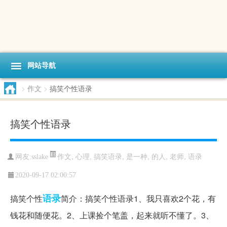
网站导航
>
作文
>
搞笑个性语录
搞笑个性语录
作文
,
心理
,
搞笑语录
,
是一种
,
的人
,
老师
,
语录
网友:sslake
2020-09-17 02:00:57
语录
搞笑个性
简介：搞笑个性语录1、我只喜欢2个花，有
钱花和随便花。2、上课捡个笔盖，起来就听不懂了。3、