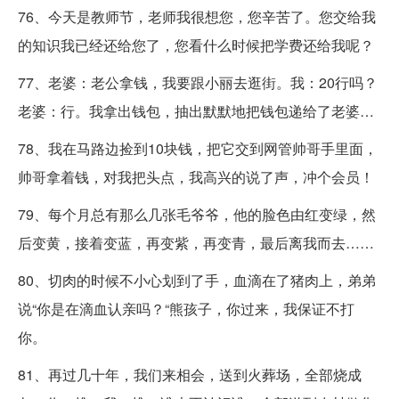
76、今天是教师节，老师我很想您，您辛苦了。您交给我
的知识我已经还给您了，您看什么时候把学费还给我呢？
77、老婆：老公拿钱，我要跟小丽去逛街。我：20行吗？
老婆：行。我拿出钱包，抽出默默地把钱包递给了老婆…
78、我在马路边捡到10块钱，把它交到网管帅哥手里面，
帅哥拿着钱，对我把头点，我高兴的说了声，冲个会员！
79、每个月总有那么几张毛爷爷，他的脸色由红变绿，然
后变黄，接着变蓝，再变紫，再变青，最后离我而去……
80、切肉的时候不小心划到了手，血滴在了猪肉上，弟弟
说“你是在滴血认亲吗？“熊孩子，你过来，我保证不打
你。
81、再过几十年，我们来相会，送到火葬场，全部烧成