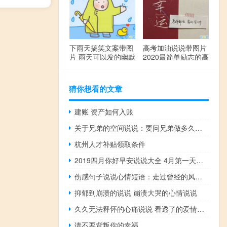
下雨天搞笑文案带图
高考加油说说带图片
片 雨天可以发的幽默
2020最简单励志的高
句子
考文案
猜你想看的文章
建账 资产如何入账
关于兄弟的空间说说：要问兄弟做多久，心跳多久做多久
杭州人才补贴领取条件
2019四月你好早安说说大全 4月第一天微信早安说说
伤感句子说说心情短语：走过曾经的风景，竟还会误会身旁仍有你
抑郁到崩溃的说说 崩溃大哭的心情说说
久久无法释怀的心痛说说 看透了的爱情伤感说说
请不要背叛你的幸福