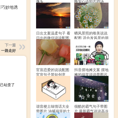
像头
晚安心语励志鸡汤
有巧妙地诱
日出文案温柔句子 看
晒风景照的唯美说说
日出的微信说说配图
配图 适合发风景的朋
友圈文案
下一篇
，一路走好
官宣恋爱的说说配图
抖音摆地摊文案 摆地
官宣句子简短创意
摊的搞笑说说带图片
己站歪了
谐音梗土味情话大全
很酷的霸气句子带图
带图片 油腻搞笑的土
片 最新霸气说说高冷
味情话
范