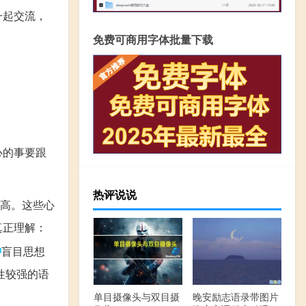
一起交流，
免费可商用字体批量下载
心的事要跟
热评说说
高。这些心
真正理解：
种
盲目思想
性较强的语
单目摄像头与双目摄
晚安励志语录带图片