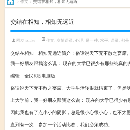
>
作文
>
交结在相知，相知无远近
交结在相知，相知无远近
作文
,
友情语录
,
心理
,
是一种
,
水平
,
语录
,
都是
网友:sslake
交结在相知，相知无远近简介：俗话说天下无不散之宴席
我一好朋友跟我这么说： 现在的大学已很少有那些纯真的
编辑：
全民K歌电脑版
俗话说天下无不散之宴席。大学生活转眼就结束了，但是
上大学前，我一好朋友跟我这么说： 现在的大学已很少有
因此我也有了点小小的阴影，总是很小心很小心，也不太
直到有一次，参加一个活动比赛，我们必须成功。