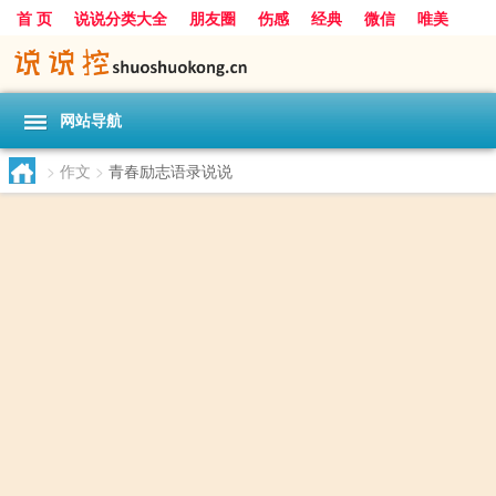
首 页
说说分类大全
朋友圈
伤感
经典
微信
唯美
励志
爱情
女生
搞笑
一句话
网站导航
>
作文
>
青春励志语录说说