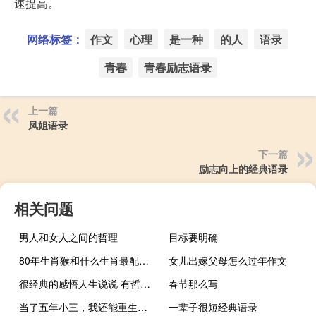
速提高。
网络标签：
作文
心理
是一种
的人
语录
青春
青春励志语录
上一篇
凤姐语录
下一篇
励志向上的经典语录
相关问题
男人和女人之间的哲理
目标要明确
80年生肖猴和什么生肖最配（猴和什么生肖最配）
女儿出嫁父母怎么过年作文
很经典的感悟人生说说 有哲理和道理的经典说说触人心弦
春节那么写
当了五年小三，我还能重生吗？
一辈子很短经典语录