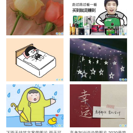
官宣恋爱的说说配图 官宣句子
抖音摆地摊文案 摆地摊的搞笑
简短创意
说说带图片
谐音梗土味情话大全带图片 油
很酷的霸气句子带图片 最新霸
腻搞笑的土味情话
气说说高冷范
下雨天搞笑文案带图片 雨天可
高考加油说说带图片 2020最简