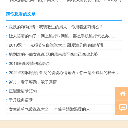
以发的幽默句子
单励志的高考文案
猜你想看的文章
很拽的QQ心情：我调教过的男人，你用着还习惯么？
让人笑喷的句子：网上银行叫网银，那么手机银行怎么办……
2019双十一光棍节告白说说大全 甜度满分的表白情话
酷到炸的小仙女说说 活的越来越不像自己像你老婆
2018最新爱情伤感语录
2021年郁闷说说-郁闷的说说心情短语：你一副不缺我的样子，我怎么敢去抱你
岁月，老了容颜，淡了真情
正能量语录短句
于丹经典语录
女生简单气质说说大全 一个简单清澈温暖的人