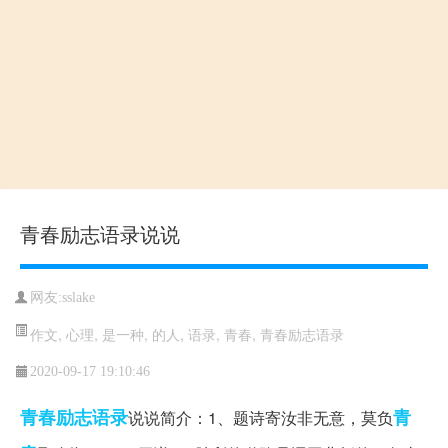
青春励志语录说说
网友:sslake
作文
,
心理
,
是一种
,
的人
,
语录
,
青春
,
青春励志语录
2020-09-17 19:10:46
青春励志语录
青
说说简介：1、题诗寄汝非无意，莫负