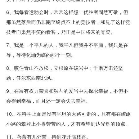
6、我每看运动会时，常常这样想：优胜者固然可敬，但
那虽然落后而仍非跑至终点不止的竞技者，和见了这样竞
技者而肃然不笑的看客，乃正是中国将来的脊梁。
7、我是一个平凡的人，我平凡但我并不平庸，我只是在
等，等待化蛹为蝶的那个一刻。
8、咬住青山不放松，立根原在破岩中；千磨万击还坚
劲，任尔东西南北风。
9、在富有权力荣誉和独占的爱当中去探求幸福，不但不
会得到幸福，而且还一定会失去幸福。
10、在科学上面是没有平坦的大路可走的，只有那在崎岖
小路的攀登上不畏劳苦的人，才有希望到达光辉的顶点。
11、蓓蕾有几分苦，待到花开满枝香。