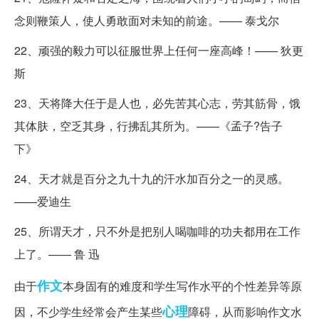
念则鞭策人，使人勇敢面对未知的前途。—— 泰戈尔
22、顽强的毅力可以征服世界上任何一座高峰！—— 狄更
斯
23、天将降大任于是人也，必先苦其心志，劳其筋骨，饿
其体肤，空乏其身，行拂乱其所为。——《孟子?告子
下》
24、天才就是百分之九十九的汗水加百分之一的灵感。
——爱迪生
25、所谓天才，只不外是把别人喝咖啡的功夫都用在工作
上了。—— 鲁 迅
作文
由于
本身固有的难度和学生写作水平的个性差异等原
心理
因，不少学生经常会产生某些
障碍，从而影响作文水