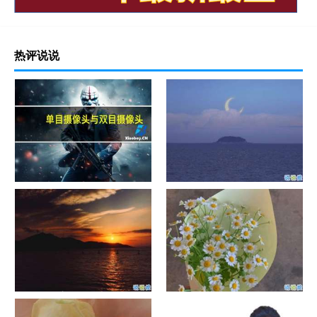
热评说说
单目摄像头与双目摄像头
晚安励志语录带图片 晚安心语
励志鸡汤
日出文案温柔句子 看日出的微
晒风景照的唯美说说配图 适合
信说说配图
发风景的朋友圈文案