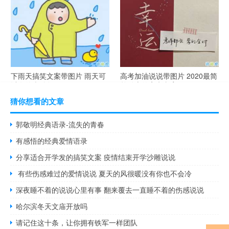
腻搞笑的土味情话
气说说高冷范
下雨天搞笑文案带图片 雨天可
高考加油说说带图片 2020最简
以发的幽默句子
单励志的高考文案
猜你想看的文章
郭敬明经典语录-流失的青春
有感悟的经典爱情语录
分享适合开学发的搞笑文案 疫情结束开学沙雕说说
有些伤感难过的爱情说说 夏天的风很暖没有你也不会冷
深夜睡不着的说说心里有事 翻来覆去一直睡不着的伤感说说
哈尔滨冬天文庙开放吗
请记住这十条，让你拥有铁军一样团队