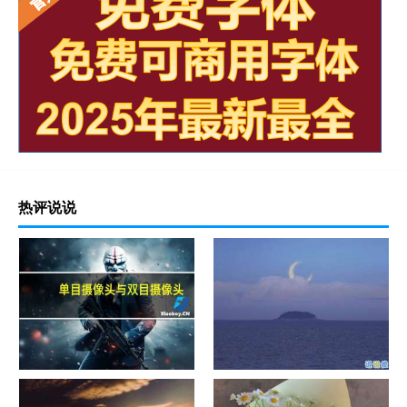
热评说说
单目摄像头与双目摄像头
晚安励志语录带图片 晚安心语
励志鸡汤