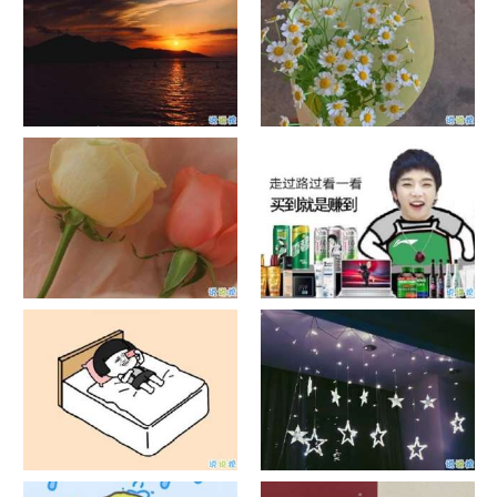
日出文案温柔句子 看日出的微
晒风景照的唯美说说配图 适合
信说说配图
发风景的朋友圈文案
官宣恋爱的说说配图 官宣句子
抖音摆地摊文案 摆地摊的搞笑
简短创意
说说带图片
谐音梗土味情话大全带图片 油
很酷的霸气句子带图片 最新霸