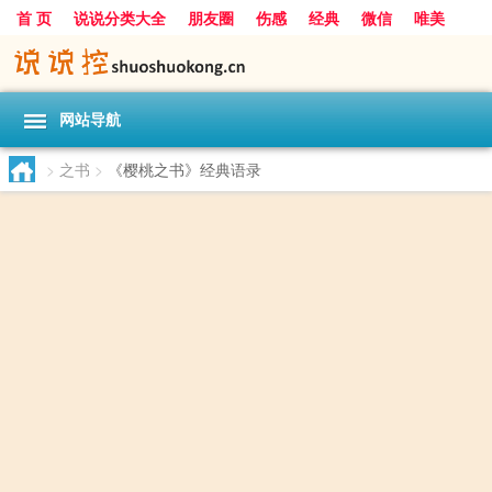
首 页
说说分类大全
朋友圈
伤感
经典
微信
唯美
励志
爱情
女生
搞笑
一句话
网站导航
>
之书
>
《樱桃之书》经典语录