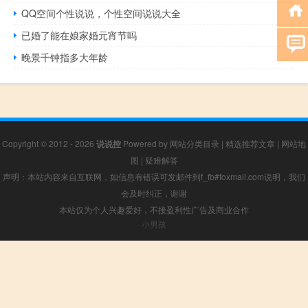
QQ空间个性说说，个性空间说说大全
已婚了能在娘家婚元宵节吗
晚景千钟指多大年龄
Copyright © 2012 - 2026
说说控
Powered by
网站分类目录
|
精选推荐文章
|
网站地
图
|
疑难解答
声明：本站内容来自互联网，如信息有错误可发邮件到f_fb#foxmail.com说明，我们
会及时纠正，谢谢
本站仅为个人兴趣爱好，不接盈利性广告及商业合作
小男孩