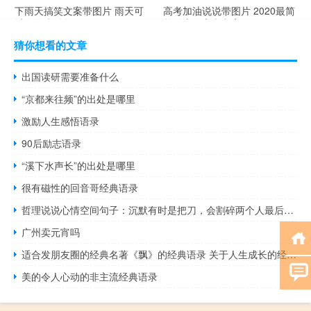
下雨天搞笑文案带图片 雨天可
高考加油说说带图片 2020最简
以发的幽默句子
单励志的高考文案
猜你想看的文章
出国读研需要准备什么
“京都来往频”的出处是哪里
激励人生感悟语录
90后励志语录
“溪下水声长”的出处是哪里
很有磁性的回音哥经典语录
哲理说说心情空间句子：沉默有时是把刀，会割碎两个人最后的坚持
广州卖元宵吗
适合发朋友圈的经典名著《飘》的经典语录 关于人生成长的经典句子大全
美的令人心动的非主流经典语录