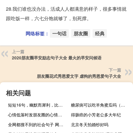
28.我们谁也没办法，活成人人都满意的样子，很多事情就
跟吃饭一样，六七分饱就够了，别死撑。
网络标签：
一句话
朋友圈
经典
上一篇
2020朋友圈早安励志句子大全 最火的早安问候语
下一篇
朋友圈花式秀恩爱文字 虐狗的秀恩爱句子大全
相关问题
短短16句，幽默而犀利，比鸡汤更给力
糖尿病可以吃羊角蜜瓜吗（月经期可以吃哈蜜瓜吗）
心情低落时发朋友圈的心情说说 心情不好时发的说说可以发朋友圈
得肠癌的小芳老公多大年纪
全网都搜不到的社会句子 网上搜不到的酷句子霸气超拽
北京冬天拍婚纱好吗