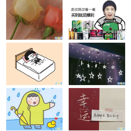
信说说配图
发风景的朋友圈文案
官宣恋爱的说说配图 官宣句子
抖音摆地摊文案 摆地摊的搞笑
简短创意
说说带图片
谐音梗土味情话大全带图片 油
很酷的霸气句子带图片 最新霸
腻搞笑的土味情话
气说说高冷范