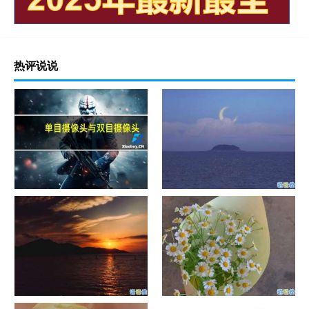
热评说说
单目摄像头与双目摄像头
晚安励志语录带图片 晚安心语
励志鸡汤
日出文案温柔句子 看日出的微
晒风景照的唯美说说配图 适合