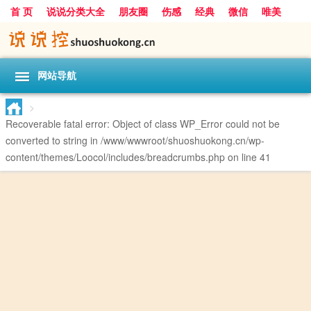
首 页
说说分类大全
朋友圈
伤感
经典
微信
唯美
励志
爱情
女生
搞笑
一句话
网站导航
>
Recoverable fatal error
: Object of class WP_Error could not be
converted to string in
/www/wwwroot/shuoshuokong.cn/wp-
content/themes/Loocol/includes/breadcrumbs.php
on line
41