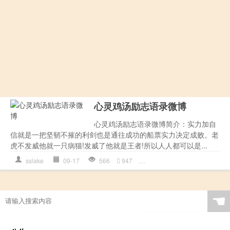
心灵鸡汤励志语录微博
心灵鸡汤励志语录微博简介：实力加自
信就是一把坚韧不摧的利剑也是通往成功的船票实力决定成败。老
虎不发威他就一只病猫!发威了他就是王者!所以人人都可以是...
sslake
09-17
566
947
作文
,
发威
,
心理
,
是一种
,
自
☚