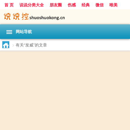
首 页
说说分类大全
朋友圈
伤感
经典
微信
唯美
励志
爱情
女生
搞笑
一句话
网站导航
>
有关“发威”的文章