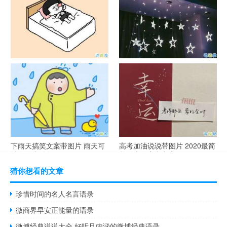
谐音梗土味情话大全带图片 油
很酷的霸气句子带图片 最新霸
腻搞笑的土味情话
气说说高冷范
下雨天搞笑文案带图片 雨天可
高考加油说说带图片 2020最简
以发的幽默句子
单励志的高考文案
猜你想看的文章
珍惜时间的名人名言语录
微商界早安正能量的语录
微博经典说说大全 好听且内涵的微博经典语录