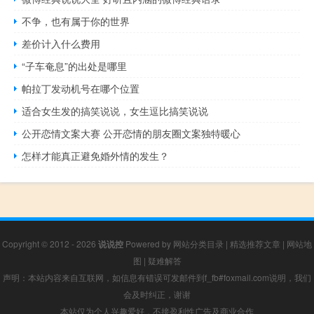
不争，也有属于你的世界
差价计入什么费用
“子车奄息”的出处是哪里
帕拉丁发动机号在哪个位置
适合女生发的搞笑说说，女生逗比搞笑说说
公开恋情文案大赛 公开恋情的朋友圈文案独特暖心
怎样才能真正避免婚外情的发生？
Copyright © 2012 - 2026
说说控
Powered by
网站分类目录
|
精选推荐文章
|
网站地
图
|
疑难解答
声明：本站内容来自互联网，如信息有错误可发邮件到f_fb#foxmail.com说明，我们
会及时纠正，谢谢
本站仅为个人兴趣爱好，不接盈利性广告及商业合作