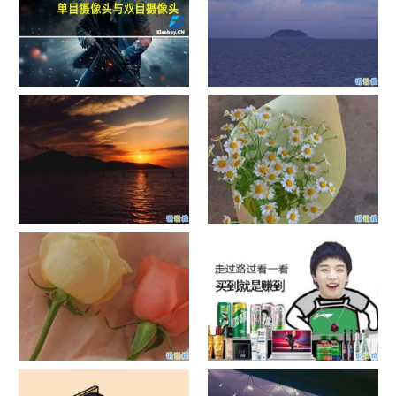
单目摄像头与双目摄像头
晚安励志语录带图片 晚安心语
励志鸡汤
日出文案温柔句子 看日出的微
晒风景照的唯美说说配图 适合
信说说配图
发风景的朋友圈文案
官宣恋爱的说说配图 官宣句子
抖音摆地摊文案 摆地摊的搞笑
简短创意
说说带图片