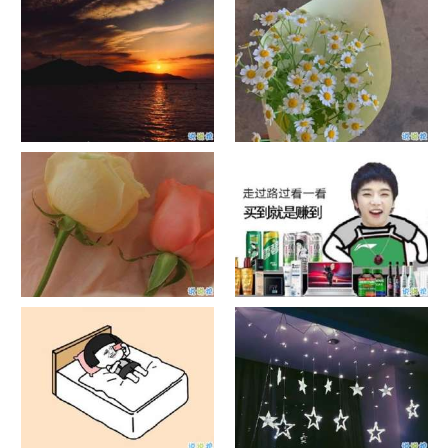
单目摄像头与双目摄像头
晚安励志语录带图片 晚安心语
励志鸡汤
日出文案温柔句子 看日出的微
晒风景照的唯美说说配图 适合
信说说配图
发风景的朋友圈文案
官宣恋爱的说说配图 官宣句子
抖音摆地摊文案 摆地摊的搞笑
简短创意
说说带图片