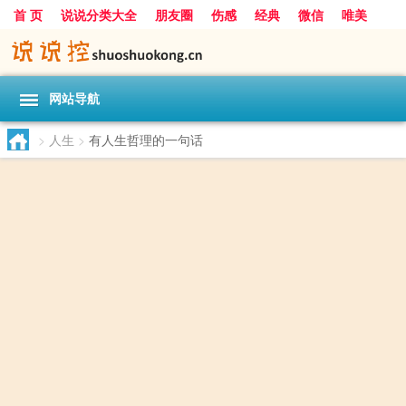
首 页
说说分类大全
朋友圈
伤感
经典
微信
唯美
励志
爱情
女生
搞笑
一句话
网站导航
>
人生
>
有人生哲理的一句话