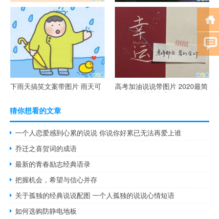
谐音梗土味情话大全带图片 油
很酷的霸气句子带图片 最新霸
腻搞笑的土味情话
气说说高冷范
下雨天搞笑文案带图片 雨天可
高考加油说说带图片 2020最简
以发的幽默句子
单励志的高考文案
猜你想看的文章
一个人恋爱感到心累的说说 你说你好累已无法再爱上谁
乔迁之喜贺词的成语
最新的青春励志经典语录
把握机会，希望与信心并存
关于孤独的经典说说配图 一个人孤独的说说心情短语
如何选购防静电地板