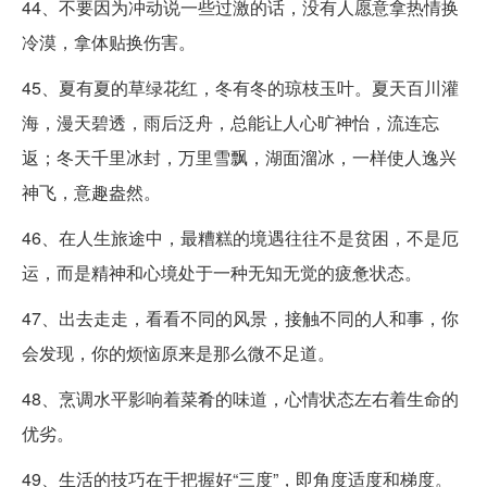
44、不要因为冲动说一些过激的话，没有人愿意拿热情换
冷漠，拿体贴换伤害。
45、夏有夏的草绿花红，冬有冬的琼枝玉叶。夏天百川灌
海，漫天碧透，雨后泛舟，总能让人心旷神怡，流连忘
返；冬天千里冰封，万里雪飘，湖面溜冰，一样使人逸兴
神飞，意趣盎然。
46、在人生旅途中，最糟糕的境遇往往不是贫困，不是厄
运，而是精神和心境处于一种无知无觉的疲惫状态。
47、出去走走，看看不同的风景，接触不同的人和事，你
会发现，你的烦恼原来是那么微不足道。
48、烹调水平影响着菜肴的味道，心情状态左右着生命的
优劣。
49、生活的技巧在于把握好“三度”，即角度适度和梯度。