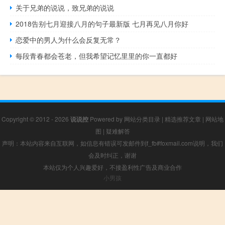
关于兄弟的说说，致兄弟的说说
2018告别七月迎接八月的句子最新版 七月再见八月你好
恋爱中的男人为什么会反复无常？
每段青春都会苍老，但我希望记忆里里的你一直都好
Copyright © 2012 - 2026
说说控
Powered by
网站分类目录
|
精选推荐文章
|
网站地
图
|
疑难解答
声明：本站内容来自互联网，如信息有错误可发邮件到f_fb#foxmail.com说明，我们
会及时纠正，谢谢
本站仅为个人兴趣爱好，不接盈利性广告及商业合作
小男孩