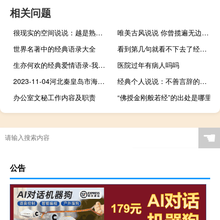
相关问题
很现实的空间说说：越是熟悉你的人，就越知道捅哪里会让你痛
唯美古风说说 你曾揽遍无边风月后来字里行间再也无关风月
世界名著中的经典语录大全
看到第几句就看不下去了经典爱情语录
生亦何欢的经典爱情语录-我愿为你演绎几丗柔情
医院过年有病人吗吗
2023-11-04河北秦皇岛市海港区(黄蘑)的报价是多少
经典个人说说：不善言辞的我，却总想和你废话连篇
办公室文秘工作内容及职责
“佛授金刚般若经”的出处是哪里
☚
公告