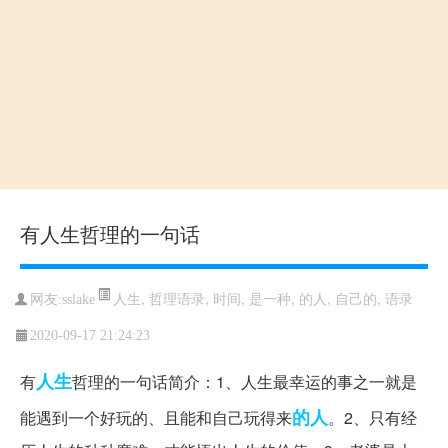
有人生哲理的一句话
人生
,
哲理语录
,
时间
,
是一种
,
的人
,
自己的
,
语录
网友:sslake
2020-09-17 21:24:23
人生
有
哲理的一句话简介：1、人生最幸运的事之一就是
的人
能遇到一个好玩的、且能和自己玩得来
。2、只有经