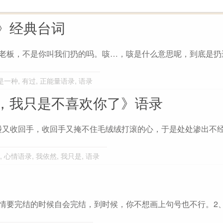
》经典台词
。老板，不是你叫我们扔的吗。咳…，咳是什么意思呢，到底是扔
是一种
,
有过
,
正能量语录
,
语录
，我只是不喜欢你了》语录
碰又收回手，收回手又掩不住毛绒绒打滚的心，于是处处渗出不
,
心情语录
,
我依然
,
我只是
,
语录
情要完结的时候自会完结，到时候，你不想画上句号也不行。2