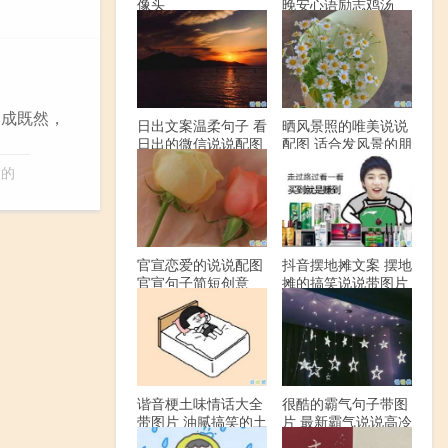
像头
晚安心语励志鸡汤
成既然，
日出文案温柔句子 看
晒风景照的唯美说说
日出的微信说说配图
配图 适合发风景的朋
友圈文案
近的
官宣恋爱的说说配图
抖音摆地摊文案 摆地
官宣句子简短创意
摊的搞笑说说带图片
谐音梗土味情话大全
很酷的霸气句子带图
带图片 油腻搞笑的土
片 最新霸气说说高冷
味情话
范