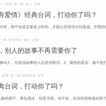
了
,
你是
,
是一种
,
的人
,
语录
有爱情》经典台词，打动你了吗？
、许诩，我不知道还要多少时间，才能让你觉得水到渠成。刑警的
一种
,
经典语录
,
蜗牛
,
语录
，别人的故事不再需要你了
够动人，但是说故事的人总是掉眼泪。2、最想的是你，最不想
,
故事
,
是一种
,
经典语录
,
语录
典台词，打动你了吗？
执着的相守。看似美好，却是无情。你不知，在你转身错落的那