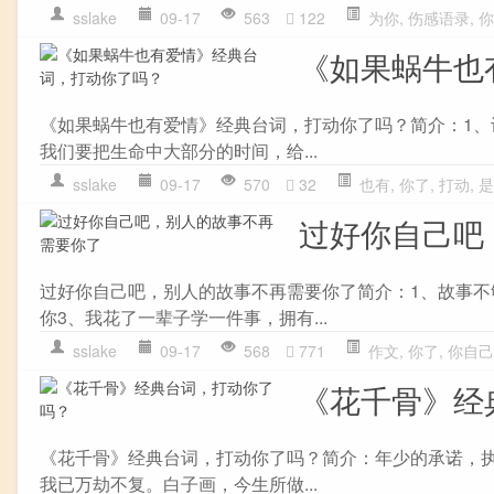
sslake
09-17
563
122
为你
,
伤感语录
,
你
《如果蜗牛也
《如果蜗牛也有爱情》经典台词，打动你了吗？简介：1
我们要把生命中大部分的时间，给...
sslake
09-17
570
32
也有
,
你了
,
打动
,
是
过好你自己吧
过好你自己吧，别人的故事不再需要你了简介：1、故事不
你3、我花了一辈子学一件事，拥有...
sslake
09-17
568
771
作文
,
你了
,
你自己
《花千骨》经
《花千骨》经典台词，打动你了吗？简介：年少的承诺，
我已万劫不复。白子画，今生所做...