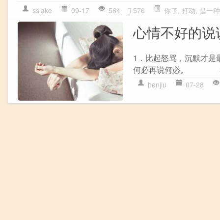
sslake
09-17
564
576
你了
,
打动
,
是一种
心情不好的说
1．比起怒骂，沉默才
何必再说何必。 3．
henjiu
07-28