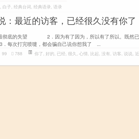
,
白子
,
经典台词
,
经典语录
,
语录
说：最近的访客，已经很久没有你了
是最彻底的失望 2．因为有了因为，所以有了所以。既然已
每次打完喷嚏，都会骗自己说你想我了 ...
99
788
你了
,
好的
,
已经
,
很久
,
心情
,
比起
,
没有
,
访客
,
说说
,