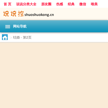
首 页
说说分类大全
朋友圈
伤感
经典
微信
唯美
励志
爱情
女生
搞笑
一句话
网站导航
>
结婚
- 第2页