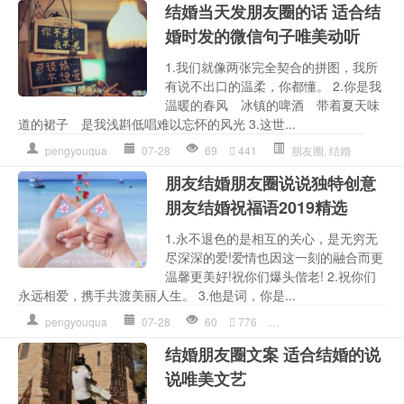
结婚当天发朋友圈的话 适合结
婚时发的微信句子唯美动听
1.我们就像两张完全契合的拼图，我所
有说不出口的温柔，你都懂。 2.你是我
温暖的春风 冰镇的啤酒 带着夏天味
道的裙子 是我浅斟低唱难以忘怀的风光 3.这世...
pengyouqua
07-28
69
441
朋友圈
,
结婚
朋友结婚朋友圈说说独特创意
朋友结婚祝福语2019精选
1.永不退色的是相互的关心，是无穷无
尽深深的爱!爱情也因这一刻的融合而更
温馨更美好!祝你们爆头偕老! 2.祝你们
永远相爱，携手共渡美丽人生。 3.他是词，你是...
pengyouqua
07-28
60
776
朋友
,
朋友圈
,
结婚
结婚朋友圈文案 适合结婚的说
说唯美文艺