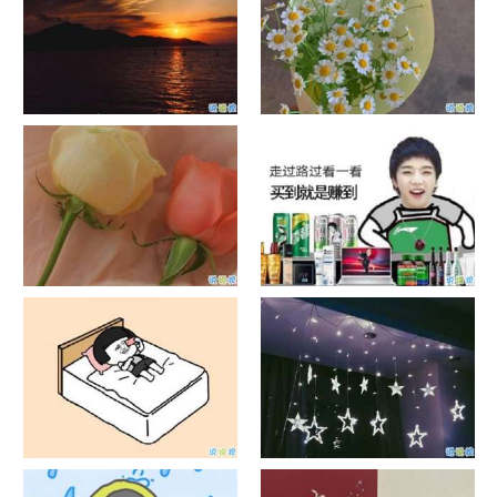
日出文案温柔句子 看日出的微
晒风景照的唯美说说配图 适合
信说说配图
发风景的朋友圈文案
官宣恋爱的说说配图 官宣句子
抖音摆地摊文案 摆地摊的搞笑
简短创意
说说带图片
谐音梗土味情话大全带图片 油
很酷的霸气句子带图片 最新霸
腻搞笑的土味情话
气说说高冷范