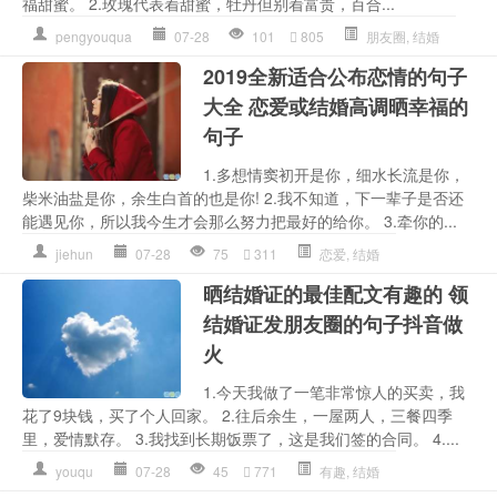
福甜蜜。 2.玫瑰代表着甜蜜，牡丹但别着富贵，百合...
pengyouqua
07-28
101
805
朋友圈
,
结婚
2019全新适合公布恋情的句子
大全 恋爱或结婚高调晒幸福的
句子
1.多想情窦初开是你，细水长流是你，
柴米油盐是你，余生白首的也是你! 2.我不知道，下一辈子是否还
能遇见你，所以我今生才会那么努力把最好的给你。 3.牵你的...
jiehun
07-28
75
311
恋爱
,
结婚
晒结婚证的最佳配文有趣的 领
结婚证发朋友圈的句子抖音做
火
1.今天我做了一笔非常惊人的买卖，我
花了9块钱，买了个人回家。 2.往后余生，一屋两人，三餐四季
里，爱情默存。 3.我找到长期饭票了，这是我们签的合同。 4....
youqu
07-28
45
771
有趣
,
结婚