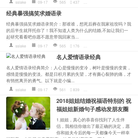
sslake
09-17
565
437
女人
,
婚前
,
是一种
,
爱情语录
经典暴强搞笑求婚语录
经典暴强搞笑求婚语录简介：那谁谁，想死后葬在我家祖坟吗？我
的后半生就拜托你了！我不知道人类为什么的结婚,不如让我们一
起研究看看吧你愿不愿意带我回家当...
sslake
09-17
565
176
作文
,
是一种
,
求婚
,
爱情语录
名人爱情语录经典
名人爱情语录经典简介：人心是慢慢的变冷，树叶是慢慢的变黄，
感情是慢慢的变淡。都是日积月累的失望，才有撕心裂肺的痛，才
有悄然离开的勇气。以下就是小编...
sslake
09-17
561
839
婚姻
,
爱情
,
爱情语录
,
的人
,
2018姐姐结婚祝福语特别的 祝
福姐姐新婚句子感动发朋友圈
1.姐姐，真心的恭喜你找到了人生伴
侣，我相信你做出了最正确的决定，愿
你和姐夫今后的每一天都像今天一样幸