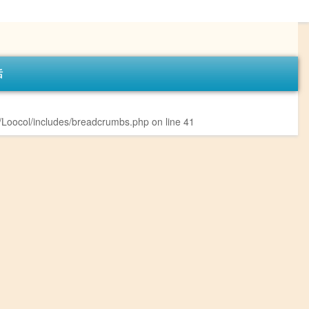
话
Loocol/includes/breadcrumbs.php
on line
41