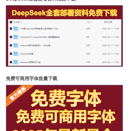
免费可商用字体批量下载