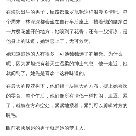
在海滨出生的男子，应该都像罗旭尧这样浪漫多情吧。每
个周末，林深深都会坐在自行车后座上，搂着他的腰穿过
一片樱花盛开的地方，她嗅到了花香，还有一股清凉，是
他身上的味道，她迷恋上了，无可救药。
她知道追她的人有很多，可她独独选了罗旭尧。为什么
呢，因为罗旭尧有着天生温柔的绅士气息，他一走近，她
就闻到了。她先是喜欢上这种味道的。
在最大的樱花树下，他们铺一块巨大的方布，摆上她喜欢
的零食。整个午后，他们像所有情侣一样打闹，追逐。累
了，就躺在方布空处，紧紧地搂着，紧到可以剪辑对方的
睫毛。
眼前衣袂飘起的男子就是她的梦里人。