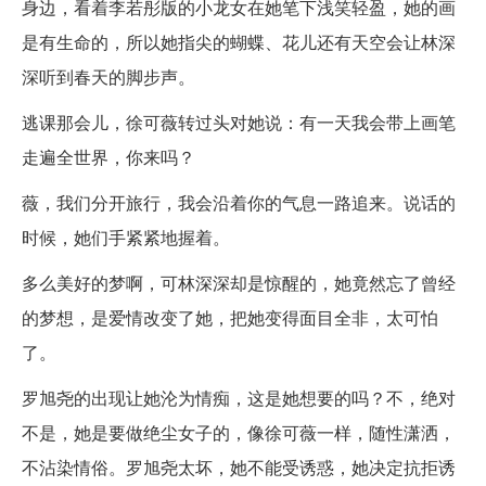
身边，看着李若彤版的小龙女在她笔下浅笑轻盈，她的画
是有生命的，所以她指尖的蝴蝶、花儿还有天空会让林深
深听到春天的脚步声。
逃课那会儿，徐可薇转过头对她说：有一天我会带上画笔
走遍全世界，你来吗？
薇，我们分开旅行，我会沿着你的气息一路追来。说话的
时候，她们手紧紧地握着。
多么美好的梦啊，可林深深却是惊醒的，她竟然忘了曾经
的梦想，是爱情改变了她，把她变得面目全非，太可怕
了。
罗旭尧的出现让她沦为情痴，这是她想要的吗？不，绝对
不是，她是要做绝尘女子的，像徐可薇一样，随性潇洒，
不沾染情俗。罗旭尧太坏，她不能受诱惑，她决定抗拒诱