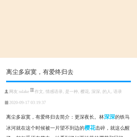
离尘多寂寞，有爱终归去
作文
,
情感语录
,
是一种
,
樱花
,
深深
,
的人
,
语录
网友:sslake
2020-09-17 03:19:37
深深
离尘多寂寞，有爱终归去简介：更深夜长。林
的铁马
樱花
冰河就在这个时候被一片望不到边的
击碎，就这么醒