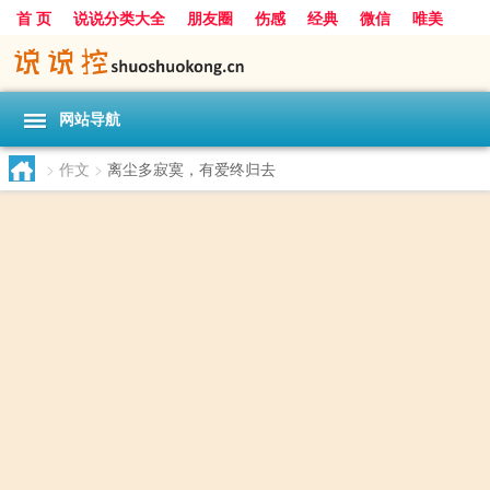
首 页
说说分类大全
朋友圈
伤感
经典
微信
唯美
励志
爱情
女生
搞笑
一句话
网站导航
>
作文
>
离尘多寂寞，有爱终归去