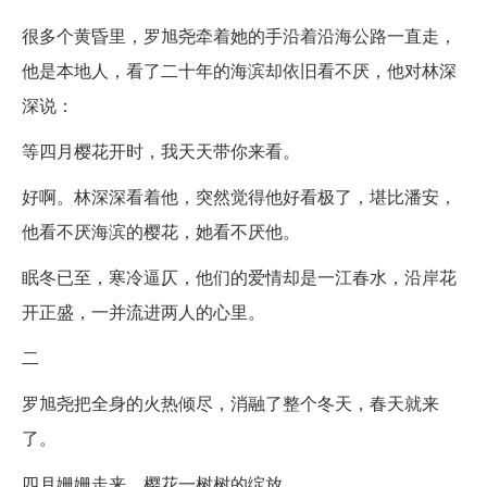
很多个黄昏里，罗旭尧牵着她的手沿着沿海公路一直走，
他是本地人，看了二十年的海滨却依旧看不厌，他对林深
深说：
等四月樱花开时，我天天带你来看。
好啊。林深深看着他，突然觉得他好看极了，堪比潘安，
他看不厌海滨的樱花，她看不厌他。
眠冬已至，寒冷逼仄，他们的爱情却是一江春水，沿岸花
开正盛，一并流进两人的心里。
二
罗旭尧把全身的火热倾尽，消融了整个冬天，春天就来
了。
四月姗姗走来，樱花一树树的绽放。