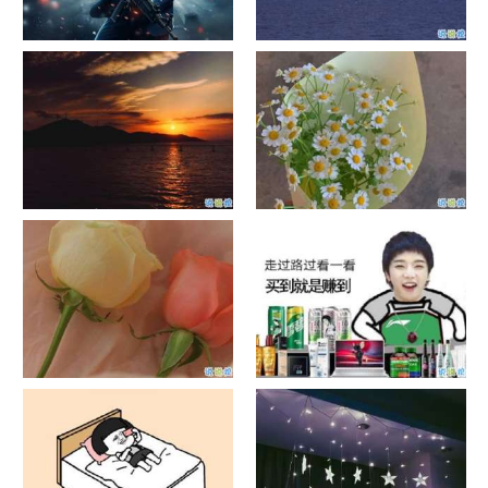
单目摄像头与双目摄像头
晚安励志语录带图片 晚安心语
励志鸡汤
日出文案温柔句子 看日出的微
晒风景照的唯美说说配图 适合
信说说配图
发风景的朋友圈文案
官宣恋爱的说说配图 官宣句子
抖音摆地摊文案 摆地摊的搞笑
简短创意
说说带图片