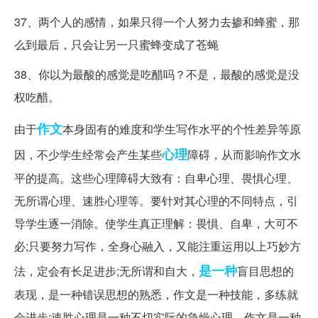
37、两个人的感情，如果只得一个人努力去掺和蜂蜜，那
么到最后，只会让另一只蜜蜂变成了苍蝇
38、你以为最酸的感觉是吃醋吗？不是，最酸的感觉是没
权吃醋。
作文
由于
本身固有的难度和学生写作水平的个性差异等原
心理
因，不少学生经常会产生某些
障碍，从而影响作文水
平的提高。这些心理障碍大致有：自卑心理、畏惧心理、
无所谓心理、速胜心理等。要针对其心理的不同特点，引
导学生逐一消除。使学生真正理解：畏惧、自卑，大可不
必;只要努力写作，全身心融入，又能注重运用以上巧妙方
是一种
法，定会有长足进步;无所谓和自大，
盲目思想的
表现，是一种错误思想的熟悉，作文是一种技能，多练就
会进步;速胜心理是一种不切实际的急燥心理，作文是一种