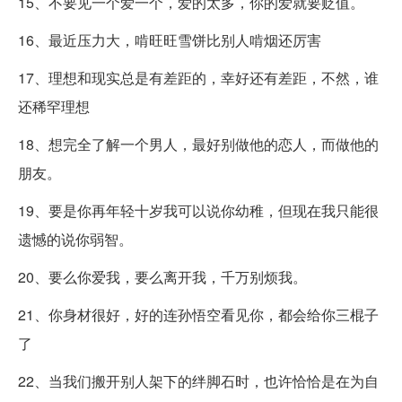
15、不要见一个爱一个，爱的太多，你的爱就要贬值。
16、最近压力大，啃旺旺雪饼比别人啃烟还厉害
17、理想和现实总是有差距的，幸好还有差距，不然，谁
还稀罕理想
18、想完全了解一个男人，最好别做他的恋人，而做他的
朋友。
19、要是你再年轻十岁我可以说你幼稚，但现在我只能很
遗憾的说你弱智。
20、要么你爱我，要么离开我，千万别烦我。
21、你身材很好，好的连孙悟空看见你，都会给你三棍子
了
22、当我们搬开别人架下的绊脚石时，也许恰恰是在为自