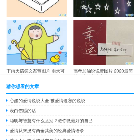
谐音梗土味情话大全带图片 油
很酷的霸气句子带图片 最新霸
腻搞笑的土味情话
气说说高冷范
下雨天搞笑文案带图片 雨天可
高考加油说说带图片 2020最简
以发的幽默句子
单励志的高考文案
猜你想看的文章
心酸的爱情说说大全 被爱情遗忘的说说
表白伤感的话
聪明与智慧有什么区别？教你做最好的自己
爱情从来没有两全其美的经典爱情语录