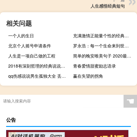
人生感悟经典短句
相关问题
一个人的生日
充满激情正能量个性的经典语录
北京个人摇号申请条件
罗永浩：每一个生命来到世间都注定改变世界
人生是一项自己做的工程
简单的晚安唯美句子 2020最新晚安心语唯美经典
2018有深刻哲理的经典说说大全 很深刻精辟有内涵的哲理说说
青春爱情甜蜜励志语录
qq伤感说说男生孤独大全 丢了自己只能慢慢捡回来
赢在失望的拐角
☚
公告