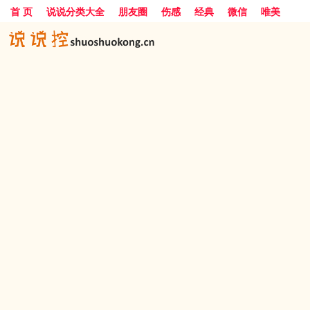
首 页
说说分类大全
朋友圈
伤感
经典
微信
唯美
励志
爱情
女生
搞笑
一句话