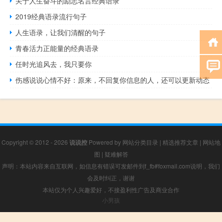
关于人生奋斗的励志名言经典语录
2019经典语录流行句子
人生语录，让我们清醒的句子
青春活力正能量的经典语录
任时光追风去，我只要你
伤感说说心情不好：原来，不回复你信息的人，还可以更新动态
Copyright © 2012 - 2026
说说控
Powered by
网站分类目录
|
精选推荐文章
|
网站地
图
|
疑难解答
声明：本站内容来自互联网，如信息有错误可发邮件到f_fb#foxmail.com说明，我们
会及时纠正，谢谢
本站仅为个人兴趣爱好，不接盈利性广告及商业合作
小男孩