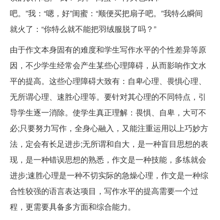
吧。”我：“嗯，好”闺蜜：“顺便买把扇子吧。”我特么瞬间
就火了：“你特么就不能把羽绒服脱了吗？”
由于作文本身固有的难度和学生写作水平的个性差异等原
因，不少学生经常会产生某些心理障碍，从而影响作文水
平的提高。这些心理障碍大致有：自卑心理、畏惧心理、
无所谓心理、速胜心理等。要针对其心理的不同特点，引
导学生逐一消除。使学生真正理解：畏惧、自卑，大可不
必;只要努力写作，全身心融入，又能注重运用以上巧妙方
法，定会有长足进步;无所谓和自大，是一种盲目思想的表
现，是一种错误思想的熟悉，作文是一种技能，多练就会
进步;速胜心理是一种不切实际的急燥心理，作文是一种综
合性较强的语言表达项目，写作水平的提高需要一个过
程，更需要具备多方面和综合能力。