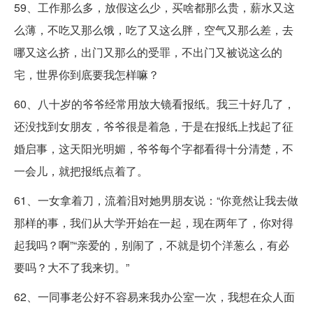
59、工作那么多，放假这么少，买啥都那么贵，薪水又这
么薄，不吃又那么饿，吃了又这么胖，空气又那么差，去
哪又这么挤，出门又那么的受罪，不出门又被说这么的
宅，世界你到底要我怎样嘛？
60、八十岁的爷爷经常用放大镜看报纸。我三十好几了，
还没找到女朋友，爷爷很是着急，于是在报纸上找起了征
婚启事，这天阳光明媚，爷爷每个字都看得十分清楚，不
一会儿，就把报纸点着了。
61、一女拿着刀，流着泪对她男朋友说：“你竟然让我去做
那样的事，我们从大学开始在一起，现在两年了，你对得
起我吗？啊”“亲爱的，别闹了，不就是切个洋葱么，有必
要吗？大不了我来切。”
62、一同事老公好不容易来我办公室一次，我想在众人面