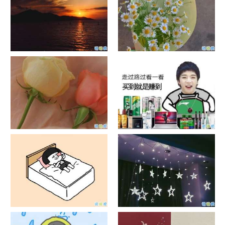
日出文案温柔句子 看日出的微
晒风景照的唯美说说配图 适合
信说说配图
发风景的朋友圈文案
官宣恋爱的说说配图 官宣句子
抖音摆地摊文案 摆地摊的搞笑
简短创意
说说带图片
谐音梗土味情话大全带图片 油
很酷的霸气句子带图片 最新霸
腻搞笑的土味情话
气说说高冷范