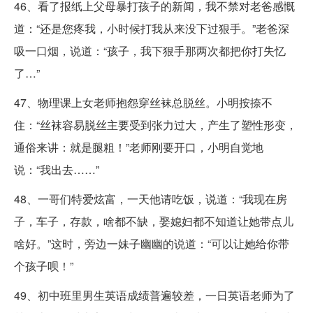
46、看了报纸上父母暴打孩子的新闻，我不禁对老爸感慨
道：“还是您疼我，小时候打我从来没下过狠手。”老爸深
吸一口烟，说道：“孩子，我下狠手那两次都把你打失忆
了…”
47、物理课上女老师抱怨穿丝袜总脱丝。小明按捺不
住：“丝袜容易脱丝主要受到张力过大，产生了塑性形变，
通俗来讲：就是腿粗！”老师刚要开口，小明自觉地
说：“我出去……”
48、一哥们特爱炫富，一天他请吃饭，说道：“我现在房
子，车子，存款，啥都不缺，娶媳妇都不知道让她带点儿
啥好。”这时，旁边一妹子幽幽的说道：“可以让她给你带
个孩子呗！”
49、初中班里男生英语成绩普遍较差，一日英语老师为了