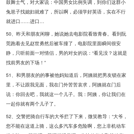
鼓舞士气，对大家说：中国男女比例失调，到你们这群小
兔崽子找媳妇就难了，所以啊，必须学好英语，实在不行
就进口……进口…
50、昨天和朋友闲聊，她说她去电影院看致青春。看到阮
莞跑着去见赵世勇然后被车撞了，电影院里面瞬间很安
静，只听前面一对情侣，男的对女的说：“看见没？这就是
找前男友的下场！”
51、和男朋友的的事被他妈知道后，阿姨就把男友锁在家
里，不让跟我见面，我在门外苦苦哀求，阿姨就在门后
说：你回去吧，我就这一个儿子。我：阿姨，你让我们在
一起你就有两个儿子了。
52、交警把骑自行车的大爷拦了下来，微笑教导：“大爷，
您不能在这道上骑，这么多汽车多危险啊，您上非机动车