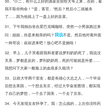
30、“小二，有什么上好的酒菜全部给大爷上来，否则，看
我不取你狗命！”“是，客官。”然后？然后小二就被杀
了……因为他就上了一盘上好的韭菜。
31、下午我独自坐在星巴克喝咖啡。突然一小男孩跑过来
我说
问：姐姐，你是来相亲的吗？
不是。然后他对着外面
一帅哥说：叔叔进来吧！放心吧不是她啦！
32、早上，儿子哭着跟我和老婆说梦到奶奶死了，我说没
关系，梦都是反的，梦到奶奶死，死的可能就是外婆……
我想问下大家一般脸上的血痕多久能消？
33、以前大学两个室友，都是有雄心大志之人，一个毕业
后想去美国，一个想去东京，经过大学奋发图强，都实现
了自己的梦想，一个去了国美，一个去了京东。
34、今天发现女友怀孕了。我：怎么搞的，上次你没吃药