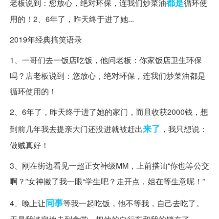
都是
老板说到：您放心，绝对环保，连我们炒菜油
循环使
用的！2、6年了，昨天终于进了她...
2019年经典搞笑语录
1、一哥们去一饭店吃饭，他问老板：你家饭店卫生环保
吗？店老板说到：您放心，绝对环保，连我们炒菜油都是
循环使用的！
2、6年了，昨天终于进了她的家门，而且收获2000钱，想
来了
到前几年我去提亲大门还没进就被赶出
，我只想说：
做贼真好！
3、刚在街边看见一超正女神级MM，上前搭讪“你也等公交
啊？”女神撇了我一眼“学生吧？走开点，姐在等生意呢！”
同事
4、晚上让
等我一起吃饭，他不等我，自己去吃了。