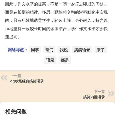
因此，作文水平的提高，不是一朝一夕挥之即成的问题，
而是在长期的精读、多思、勤练相交融的潜移默化中实现
的，只有巧妙地诱导学生，轻装上阵，身心融入，持之以
恒地坚持一段较长时间的读练结合，学生作文水平才会快
速提高。
网络标签：
同事
哥们
我说
搞笑语录
来了
语录
都是
上一篇
qq牧场经典搞笑语录
下一篇
搞笑内涵语录
相关问题