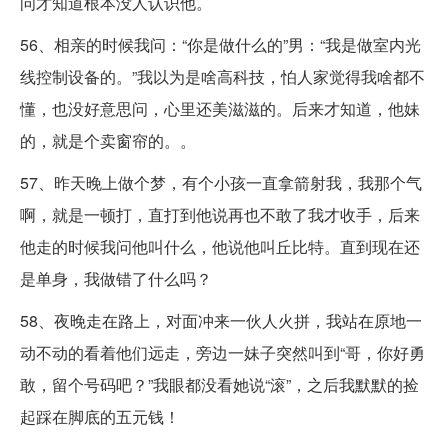
问才知道根本没人认识他。
56、相亲的时候我问：“你是做什么的”男：“我是做室内光
线控制设备的。”我以为是啥高科技，怕人家觉得我啥都不
懂，也没好意思问，心里还美滋滋的。后来才知道，他妹
的，就是个卖窗帘的。。
57、昨天晚上做个梦，有个小孩一直拿箭射我，我那个气
啊，就是一顿打，直打到他说再也不敢了我才收手，后来
他走的时候我问他叫什么，他说他叫丘比特。直到现在还
是单身，我做错了什么吗？
58、夜晚走在路上，对面冲来一伙人火拼，我站在原地一
动不动的看着他们远走，旁边一妹子突然叫到“哥，你好勇
敢，留个号码吧？”我眼都没看她说“滚”，之后我默默的捡
起踩在脚底的五元钱！