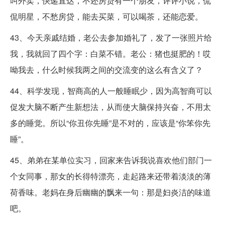
叫外卖，快递直达，不还房贷有一个朋友，评评小说，侃
侃明星，不愁房贷，能去买菜，可以喝茶，还能恋爱。
43、今天亲戚结婚，老公去参加婚礼了，发了一张照片给
我，我就回了四个字：白菜不错。老公：猪也挺肥的！哎
呦我去，什么时候我两之间的交流变的这么有含义了？
44、科学发现，智商高的人一般睡眠少，因为高智商可以
促发大脑不断产生新想法，从而使大脑保持兴奋，不用太
多的睡觉。所以“你丑你先睡”是不对的，应该是“你笨你先
睡”。
45、弟弟在某单位实习，回家来告诉我说喜欢他们部门一
个女同事，那女的长得特漂亮，走起路来还带着淡淡的薄
荷香味。老妈在身后幽幽的飘来一句：那是妇炎洁的味道
吧。