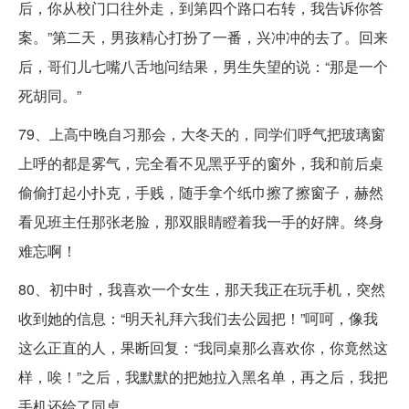
后，你从校门口往外走，到第四个路口右转，我告诉你答
案。”第二天，男孩精心打扮了一番，兴冲冲的去了。回来
后，哥们儿七嘴八舌地问结果，男生失望的说：“那是一个
死胡同。”
79、上高中晚自习那会，大冬天的，同学们呼气把玻璃窗
上呼的都是雾气，完全看不见黑乎乎的窗外，我和前后桌
偷偷打起小扑克，手贱，随手拿个纸巾擦了擦窗子，赫然
看见班主任那张老脸，那双眼睛瞪着我一手的好牌。终身
难忘啊！
80、初中时，我喜欢一个女生，那天我正在玩手机，突然
收到她的信息：“明天礼拜六我们去公园把！”呵呵，像我
这么正直的人，果断回复：“我同桌那么喜欢你，你竟然这
样，唉！”之后，我默默的把她拉入黑名单，再之后，我把
手机还给了同桌。