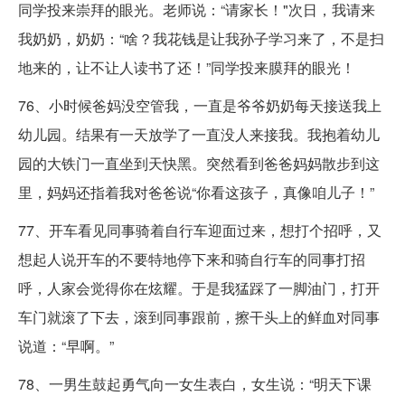
同学投来崇拜的眼光。老师说：“请家长！"次日，我请来
我奶奶，奶奶：“啥？我花钱是让我孙子学习来了，不是扫
地来的，让不让人读书了还！”同学投来膜拜的眼光！
76、小时候爸妈没空管我，一直是爷爷奶奶每天接送我上
幼儿园。结果有一天放学了一直没人来接我。我抱着幼儿
园的大铁门一直坐到天快黑。突然看到爸爸妈妈散步到这
里，妈妈还指着我对爸爸说“你看这孩子，真像咱儿子！”
77、开车看见同事骑着自行车迎面过来，想打个招呼，又
想起人说开车的不要特地停下来和骑自行车的同事打招
呼，人家会觉得你在炫耀。于是我猛踩了一脚油门，打开
车门就滚了下去，滚到同事跟前，擦干头上的鲜血对同事
说道：“早啊。”
78、一男生鼓起勇气向一女生表白，女生说：“明天下课