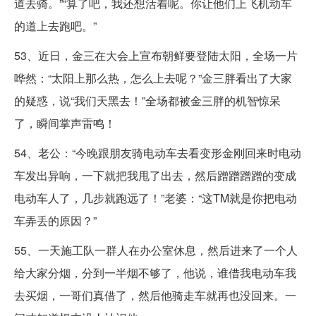
道去骑。”“算了吧，我还想活着呢。你让他们上飞机动车
的道上去跑吧。”
53、近日，金三在大会上宣布朝鲜要登陆太阳，全场一片
哗然：“太阳上那么热，怎么上去呢？”金三胖看出了大家
的疑惑，说“我们天黑去！”全场都被金三胖的机智惊呆
了，瞬间掌声雷鸣！
54、老公：“今晚跟朋友骑电动车去看变形金刚回来时电动
车发出异响，一下就把我甩了出去，然后蹭蹭蹭蹭的变成
电动车人了，几步就跑远了！”老婆：“这TM就是你把电动
车弄丢的原因？”
55、一天施工队一群人在办公室休息，然后进来了一个人
给大家分烟，分到一半烟不够了，他说，谁借我电动车我
去买烟，一哥们真借了，然后他骑走车就再也没回来。一