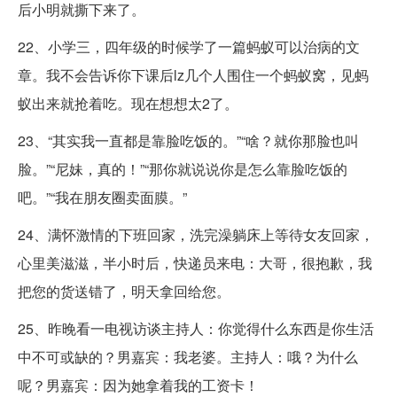
后小明就撕下来了。
22、小学三，四年级的时候学了一篇蚂蚁可以治病的文
章。我不会告诉你下课后lz几个人围住一个蚂蚁窝，见蚂
蚁出来就抢着吃。现在想想太2了。
23、“其实我一直都是靠脸吃饭的。”“啥？就你那脸也叫
脸。”“尼妹，真的！”“那你就说说你是怎么靠脸吃饭的
吧。”“我在朋友圈卖面膜。”
24、满怀激情的下班回家，洗完澡躺床上等待女友回家，
心里美滋滋，半小时后，快递员来电：大哥，很抱歉，我
把您的货送错了，明天拿回给您。
25、昨晚看一电视访谈主持人：你觉得什么东西是你生活
中不可或缺的？男嘉宾：我老婆。主持人：哦？为什么
呢？男嘉宾：因为她拿着我的工资卡！