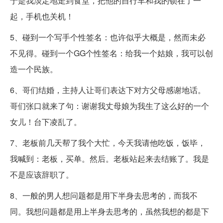
于是我淡定地走到食堂，把他的自行车和我的锁在了一
起，手机也关机！
5、碰到一个写手个性签名：也许似乎大概是，然而未必
不见得。碰到一个GG个性签名：给我一个姑娘，我可以创
造一个民族。
6、哥们结婚，主持人让哥们表达下对方父母感谢地话。
哥们张口就来了句：谢谢我丈母娘为我生了这么好的一个
女儿！台下凌乱了。
7、老板前几天帮了我个大忙，今天我请他吃饭，饭毕，
我喊到：老板，买单。然后。老板站起来去结账了。我是
不是应该辞职了。
8、一般的男人想问题都是用下半身去思考的，而我不
同。我想问题都是用上半身去思考的，虽然我想的都是下