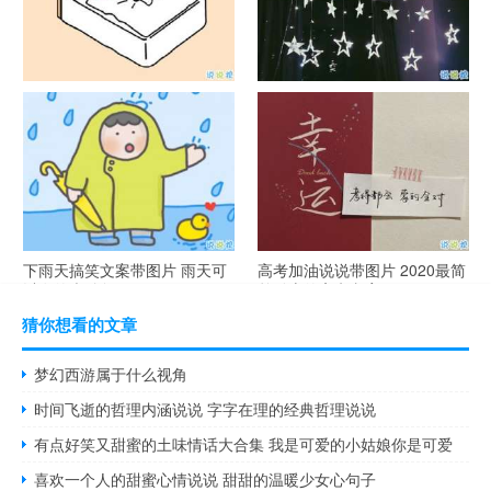
谐音梗土味情话大全带图片 油
很酷的霸气句子带图片 最新霸
腻搞笑的土味情话
气说说高冷范
下雨天搞笑文案带图片 雨天可
高考加油说说带图片 2020最简
以发的幽默句子
单励志的高考文案
猜你想看的文章
梦幻西游属于什么视角
时间飞逝的哲理内涵说说 字字在理的经典哲理说说
有点好笑又甜蜜的土味情话大合集 我是可爱的小姑娘你是可爱
喜欢一个人的甜蜜心情说说 甜甜的温暖少女心句子