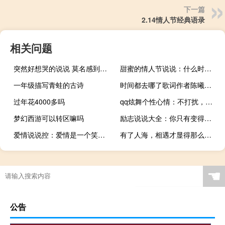
下一篇
2.14情人节经典语录
相关问题
突然好想哭的说说 莫名感到心烦心累的句子
甜蜜的情人节说说：什么时候想嫁人了就告诉我，我娶你
一年级描写青蛙的古诗
时间都去哪了歌词作者陈曦（时间都去哪了歌词）
过年花4000多吗
qq炫舞个性心情：不打扰，是我最后的温柔
梦幻西游可以转区嘛吗
励志说说大全：你只有变得足够强大，才可以保护好你爱的人
爱情说说控：爱情是一个笑话，笑坏了别人，哭疼了自己
有了人海，相遇才显得那么意外
☚
公告