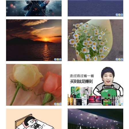
单目摄像头与双目摄像头
晚安励志语录带图片 晚安心语
励志鸡汤
日出文案温柔句子 看日出的微
晒风景照的唯美说说配图 适合
信说说配图
发风景的朋友圈文案
官宣恋爱的说说配图 官宣句子
抖音摆地摊文案 摆地摊的搞笑
简短创意
说说带图片