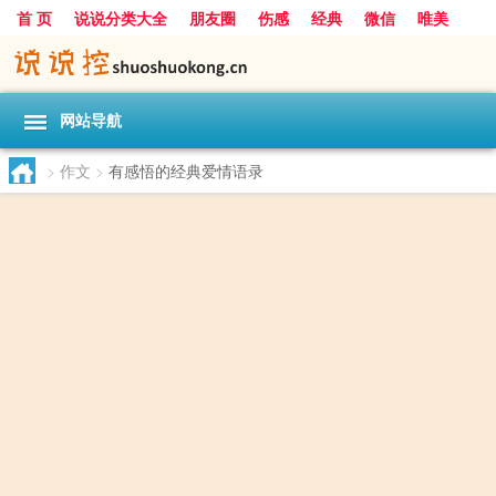
首 页
说说分类大全
朋友圈
伤感
经典
微信
唯美
励志
爱情
女生
搞笑
一句话
网站导航
>
作文
>
有感悟的经典爱情语录