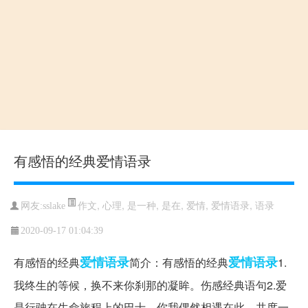
有感悟的经典爱情语录
作文
,
心理
,
是一种
,
是在
,
爱情
,
爱情语录
,
语录
网友:sslake
2020-09-17 01:04:39
爱情语录
爱情
语录
有感悟的经典
简介：有感悟的经典
1.
我终生的等候，换不来你刹那的凝眸。伤感经典语句2.爱
是行驶在生命旅程上的巴士，你我偶然相遇在此，共度一