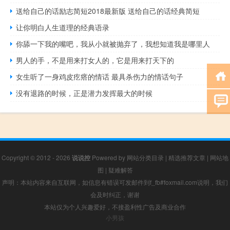
送给自己的话励志简短2018最新版 送给自己的话经典简短
让你明白人生道理的经典语录
你舔一下我的嘴吧，我从小就被抛弃了，我想知道我是哪里人
男人的手，不是用来打女人的，它是用来打天下的
女生听了一身鸡皮疙瘩的情话 最具杀伤力的情话句子
没有退路的时候，正是潜力发挥最大的时候
Copyright © 2012 - 2026
说说控
Powered by
网站分类目录
|
精选推荐文章
|
网站地
图
|
疑难解答
声明：本站内容来自互联网，如信息有错误可发邮件到f_fb#foxmail.com说明，我们
会及时纠正，谢谢
本站仅为个人兴趣爱好，不接盈利性广告及商业合作
小男孩