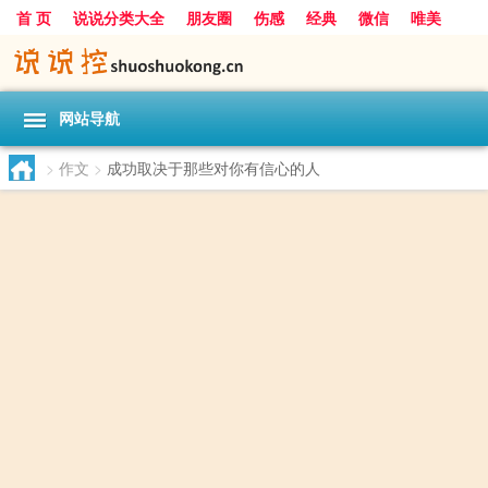
首 页
说说分类大全
朋友圈
伤感
经典
微信
唯美
励志
爱情
女生
搞笑
一句话
网站导航
>
作文
>
成功取决于那些对你有信心的人