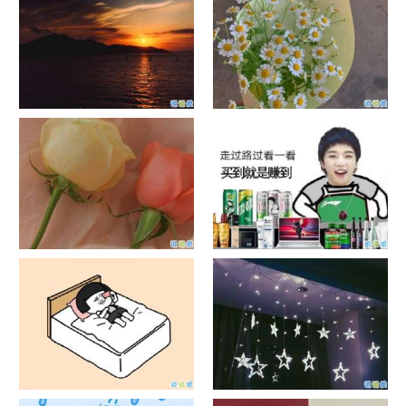
日出文案温柔句子 看日出的微
晒风景照的唯美说说配图 适合
信说说配图
发风景的朋友圈文案
官宣恋爱的说说配图 官宣句子
抖音摆地摊文案 摆地摊的搞笑
简短创意
说说带图片
谐音梗土味情话大全带图片 油
很酷的霸气句子带图片 最新霸