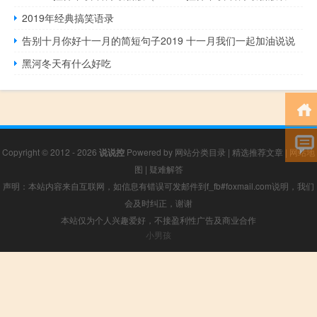
2019年经典搞笑语录
告别十月你好十一月的简短句子2019 十一月我们一起加油说说
黑河冬天有什么好吃
Copyright © 2012 - 2026
说说控
Powered by
网站分类目录
|
精选推荐文章
|
网站地
图
|
疑难解答
声明：本站内容来自互联网，如信息有错误可发邮件到f_fb#foxmail.com说明，我们
会及时纠正，谢谢
本站仅为个人兴趣爱好，不接盈利性广告及商业合作
小男孩