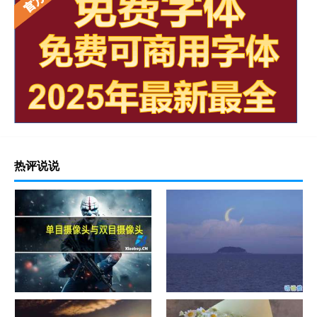
热评说说
单目摄像头与双目摄像头
晚安励志语录带图片 晚安心语
励志鸡汤