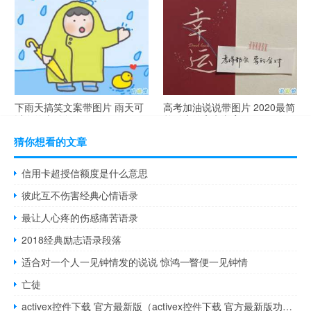
腻搞笑的土味情话
气说说高冷范
下雨天搞笑文案带图片 雨天可
高考加油说说带图片 2020最简
以发的幽默句子
单励志的高考文案
猜你想看的文章
信用卡超授信额度是什么意思
彼此互不伤害经典心情语录
最让人心疼的伤感痛苦语录
2018经典励志语录段落
适合对一个人一见钟情发的说说 惊鸿一瞥便一见钟情
亡徒
activex控件下载 官方最新版（activex控件下载 官方最新版功能简介）