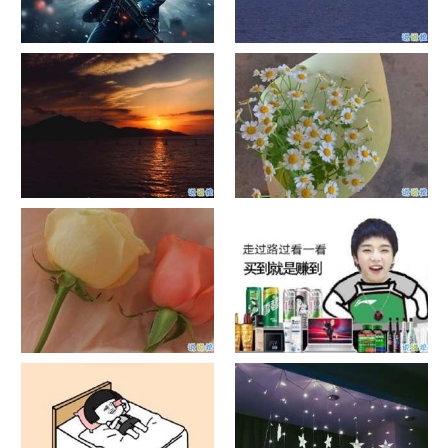
单目摄像头与双目摄像头
晚安励志语录带图片 晚安心语
励志鸡汤
日出文案温柔句子 看日出的微
晒风景照的唯美说说配图 适合
信说说配图
发风景的朋友圈文案
官宣恋爱的说说配图 官宣句子
抖音摆地摊文案 摆地摊的搞笑
简短创意
说说带图片