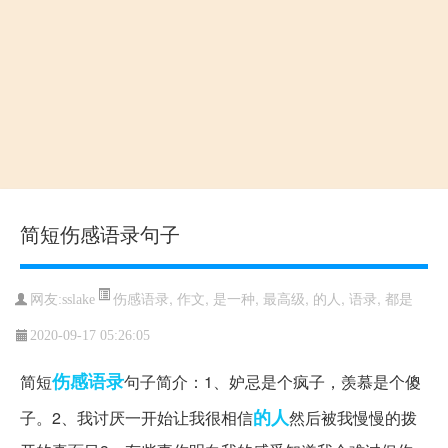
简短伤感语录句子
伤感语录
,
作文
,
是一种
,
最高级
,
的人
,
语录
,
都是
网友:sslake
2020-09-17 05:26:05
伤感语录
简短
句子简介：1、妒忌是个疯子，羡慕是个傻
的人
子。2、我讨厌一开始让我很相信
然后被我慢慢的拨