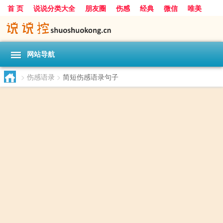
首 页
说说分类大全
朋友圈
伤感
经典
微信
唯美
励志
爱情
女生
搞笑
一句话
网站导航
>
伤感语录
>
简短伤感语录句子