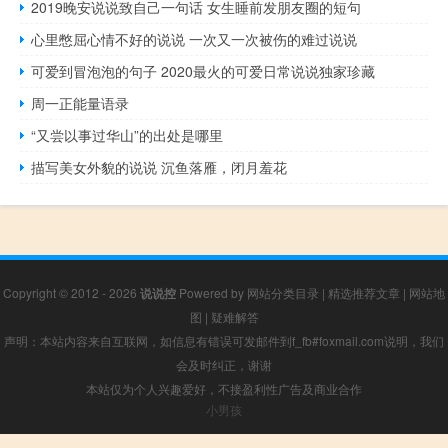
2019晚安说说致自己一句话 女生睡前发朋友圈的短句
心里憋屈心情不好的说说 一次又一次被伤的难过说说
可爱到冒泡泡的句子 2020最火的可爱日常说说独家珍藏
周一正能量语录
“又尝以事过华山”的出处是哪里
描写美女外貌的说说 沉鱼落雁，闭月羞花
Copyright © 2012 - 2026
说说控
Powered by
网站分类目录
|
精选推荐文章
|
网站地
图
|
疑难解答
声明：本站内容来自互联网，如信息有错误可发邮件到f_fb#foxmail.com说明，我们
会及时纠正，谢谢
本站仅为个人兴趣爱好，不接盈利性广告及商业合作
小男孩