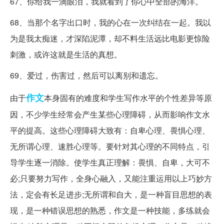
67、你给我一滴眼泪，我就看到了你心中全部的海洋。
68、当那个名字出口时，我的心在一次纠结在一起。我以
为是我太痴迷，才深陷泥潭，却不料生活远比电影更惊险
刺激，或许这就是生活的真想。
69、爱过，伤害过，然后可以离别和遗忘。
作文
由于
本身固有的难度和学生写作水平的个性差异等原
因，不少学生经常会产生某些心理障碍，从而影响作文水
平的提高。这些心理障碍大致有：自卑心理、畏惧心理、
无所谓心理、速胜心理等。要针对其心理的不同特点，引
导学生逐一消除。使学生真正理解：畏惧、自卑，大可不
必;只要努力写作，全身心融入，又能注重运用以上巧妙方
法，定会有长足进步;无所谓和自大，是一种盲目思想的表
现，是一种错误思想的熟悉，作文是一种技能，多练就会