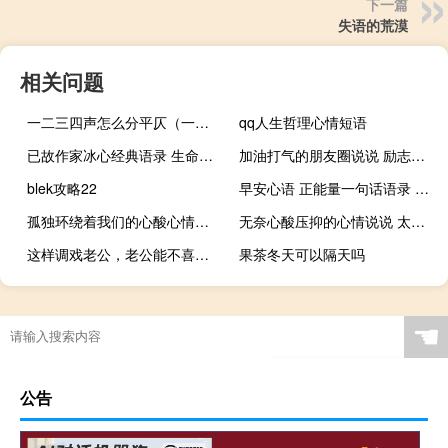
下一篇
失语的荒漠
相关问题
一二三四声怎么分平仄（一二三四声怎么分平仄）
qq人生哲理心情短语
已故作家冰心经典语录 生命从八十岁开始
加油打气的朋友圈说说 励志加油努力的句子
blek攻略22
早安心语 正能量一句话语录 10句
孤独环绕着我们的心酸心情说说 心情不好时发的说说
无奈心酸压抑的心情说说 太多的无奈微信短句
这样调戏老公，老公能不喜欢吗？
果茶冬天可以隔天吗
☚
公告