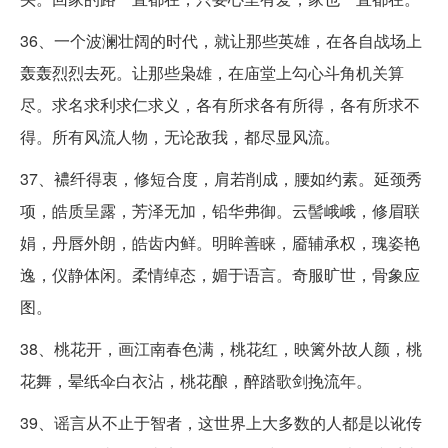
36、一个波澜壮阔的时代，就让那些英雄，在各自战场上
轰轰烈烈去死。让那些枭雄，在庙堂上勾心斗角机关算
尽。求名求利求仁求义，各有所求各有所得，各有所求不
得。所有风流人物，无论敌我，都尽显风流。
37、襛纤得衷，修短合度，肩若削成，腰如约素。延颈秀
项，皓质呈露，芳泽无加，铅华弗御。云髻峨峨，修眉联
娟，丹唇外朗，皓齿内鲜。明眸善睐，靥辅承权，瑰姿艳
逸，仪静体闲。柔情绰态，媚于语言。奇服旷世，骨象应
图。
38、桃花开，画江南春色满，桃花红，映篱外故人颜，桃
花舞，晕纸伞白衣沾，桃花酿，醉踏歌剑挽流年。
39、谣言从不止于智者，这世界上大多数的人都是以讹传