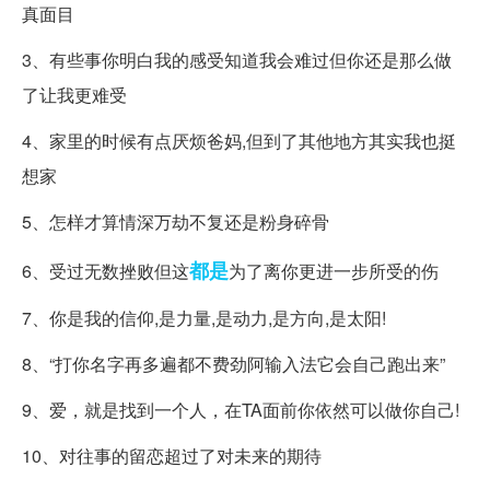
真面目
3、有些事你明白我的感受知道我会难过但你还是那么做
了让我更难受
4、家里的时候有点厌烦爸妈,但到了其他地方其实我也挺
想家
5、怎样才算情深万劫不复还是粉身碎骨
都是
6、受过无数挫败但这
为了离你更进一步所受的伤
7、你是我的信仰,是力量,是动力,是方向,是太阳!
8、“打你名字再多遍都不费劲阿输入法它会自己跑出来”
9、爱，就是找到一个人，在TA面前你依然可以做你自己!
10、对往事的留恋超过了对未来的期待