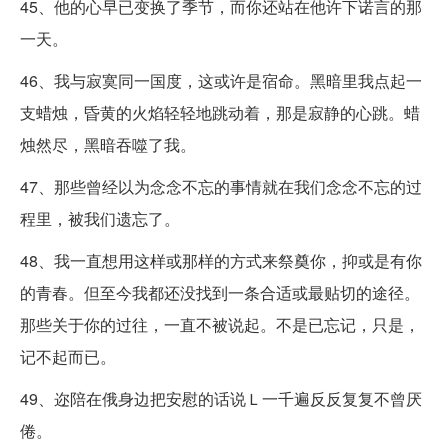
45、他的心早已变换了季节，而你还站在他许下诺言的那
一天。
46、我与寂寞同一国度，这或许是宿命。黑暗里我点起一
支蜡烛，昏黄的火焰轻轻地跳动着，那是寂静的心跳。蜡
烛然尽，黑暗吞噬了我。
47、那些曾经以为念念不忘的事情就在我们念念不忘的过
程里，被我们遗忘了。
48、我一直想用这样或那样的方式来祭奠你，抑或是有你
的青春。但至今我都还没找到一条合适或最贴切的途径。
那些关于你的过往，一直不被说起。不是已忘记，只是，
记不起而已。
49、迩陪在俄身边把安慰的话说Ｌ一千遍反反复复不曾厌
倦。