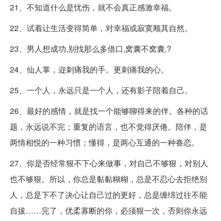
21、不知道什么是忧伤，就不会真正感激幸福。
22、试着让生活变得简单，对幸福或寂寞顺其自然。
23、男人想成功,别找那么多借口,窝囊不窝囊,?
24、仙人掌，迩刺痛我的手。更刺痛我的心。
25、一个人，永远只是一个人，还有影子陪着自己。
26、最好的感情，就是找一个能够聊得来的伴。各种的话
题，永远说不完；重复的语言，也不觉得厌倦。陪伴，是
两情相悦的一种习惯；懂得，是两心互通的一种眷恋。
27、你是否经常狠不下心来做事，对自己不够狠，对别人
也不够狠。所以，你总是黏黏糊糊，总是不忍心去拒绝别
人，总是下不了决心让自己过的更好，总是缠绵过往不能
自拔……完了，优柔寡断的你，必须狠一次，否则你永远