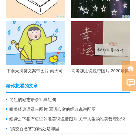
谐音梗土味情话大全带图片 油
很酷的霸气句子带图片 最新霸
腻搞笑的土味情话
气说说高冷范
下雨天搞笑文案带图片 雨天可
高考加油说说带图片 2020最简
以发的幽默句子
单励志的高考文案
猜你想看的文章
简短的励志语录经典短句
唯美经典语录带图片 写进心窝的经典说说配图
细读之下很有哲理的唯美说说带图片 关于人生的唯美哲理说说
“清交百念寒”的出处是哪里