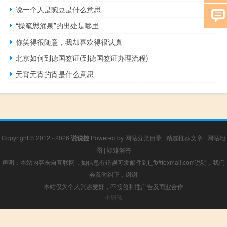
说一个人是豌豆是什么意思
“操笔思涌泉”的出处是哪里
你笑得很随意，我却喜欢得很认真
北京如何到德国签证(到德国签证办理流程)
元宵元宵的宵是什么意思
Copyright © 2012 - 2026
说说控
Powered by
网站分类目录
|
精选推荐文章
|
网站地
图
|
疑难解答
声明：本站内容来自互联网，如信息有错误可发邮件到f_fb#foxmail.com说明，我们
会及时纠正，谢谢
本站仅为个人兴趣爱好，不接盈利性广告及商业合作
小男孩