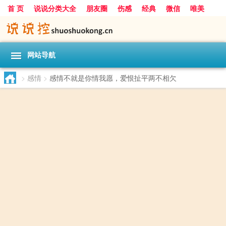
首 页
说说分类大全
朋友圈
伤感
经典
微信
唯美
励志
爱情
女生
搞笑
一句话
网站导航
>
感情
>
感情不就是你情我愿，爱恨扯平两不相欠