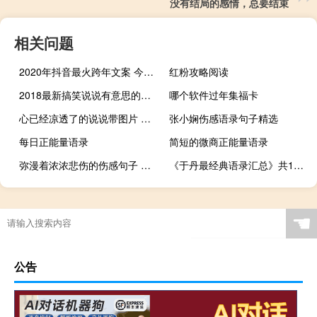
没有结局的感情，总要结束
相关问题
2020年抖音最火跨年文案 今年最流行的跨年个性说说
红粉攻略阅读
2018最新搞笑说说有意思的内涵句子
哪个软件过年集福卡
心已经凉透了的说说带图片 不吵不闹很悲伤的说说
张小娴伤感语录句子精选
每日正能量语录
简短的微商正能量语录
弥漫着浓浓悲伤的伤感句子 唯美的文艺句子但是很伤感
《于丹最经典语录汇总》共114句
☚
公告