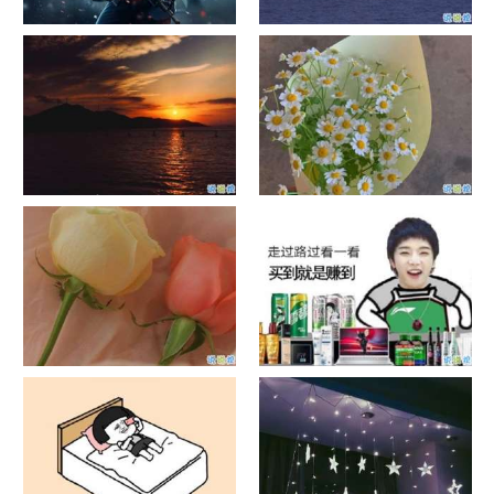
单目摄像头与双目摄像头
晚安励志语录带图片 晚安心语
励志鸡汤
日出文案温柔句子 看日出的微
晒风景照的唯美说说配图 适合
信说说配图
发风景的朋友圈文案
官宣恋爱的说说配图 官宣句子
抖音摆地摊文案 摆地摊的搞笑
简短创意
说说带图片