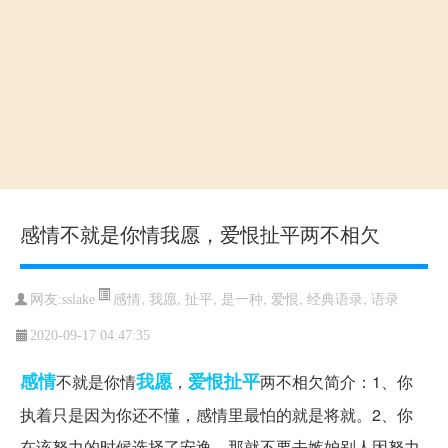
感情不就是你情我愿，爱恨扯平两不相欠
感情
,
我愿
,
扯平
,
是一种
,
爱恨
,
经典语录
,
语录
网友:sslake
2020-09-17 04:47:35
感情
我愿
爱恨
扯平
不就是你情
，
两不相欠简介：1、你
执着只是因为你还不懂，感情里最怕的就是将就。2、你
在该努力的时候选择了安逸，那就不要去嫉妒别人因努力