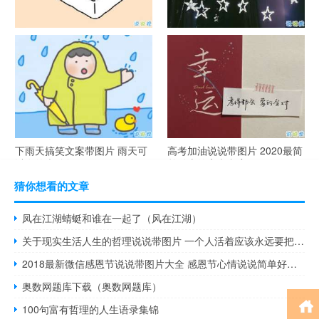
谐音梗土味情话大全带图片 油
很酷的霸气句子带图片 最新霸
腻搞笑的土味情话
气说说高冷范
下雨天搞笑文案带图片 雨天可
高考加油说说带图片 2020最简
以发的幽默句子
单励志的高考文案
猜你想看的文章
凤在江湖蜻蜓和谁在一起了（风在江湖）
关于现实生活人生的哲理说说带图片 一个人活着应该永远要把目光投向远方
2018最新微信感恩节说说带图片大全 感恩节心情说说简单好听的
奥数网题库下载（奥数网题库）
100句富有哲理的人生语录集锦