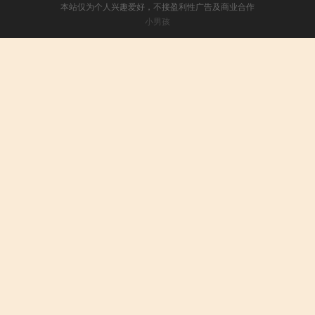
本站仅为个人兴趣爱好，不接盈利性广告及商业合作
小男孩