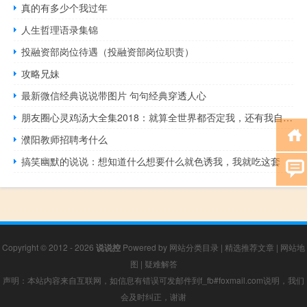
真的有多少个我过年
人生哲理语录集锦
投融资部岗位待遇（投融资部岗位职责）
攻略兄妹
最新微信经典说说带图片 句句经典穿透人心
朋友圈心灵鸡汤大全集2018：就算全世界都否定我，还有我自己相信我
濮阳教师招聘考什么
搞笑幽默的说说：想知道什么想要什么就色诱我，我就吃这套
Copyright © 2012 - 2026
说说控
Powered by
网站分类目录
|
精选推荐文章
|
网站地
图
|
疑难解答
声明：本站内容来自互联网，如信息有错误可发邮件到f_fb#foxmail.com说明，我们
会及时纠正，谢谢