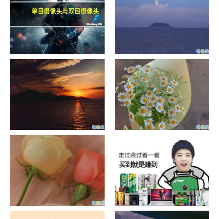
单目摄像头与双目摄像头
晚安励志语录带图片 晚安心语
励志鸡汤
日出文案温柔句子 看日出的微
晒风景照的唯美说说配图 适合
信说说配图
发风景的朋友圈文案
官宣恋爱的说说配图 官宣句子
抖音摆地摊文案 摆地摊的搞笑