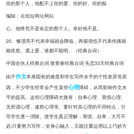
你的那个人，他配不上你的爱、你的好、你的痴
编辑：
在线短网址网站
心。他终究不是命定的那个人。幸好他不是。
20、够漂亮不代表幸福就会降临，再倔强也不代表伤痛就
能痊愈。遇上爱，谁都不聪明。（经典台词）
中国合伙人经典台词 致青春经典台词 失恋33天经典台词
作文
由于
本身固有的难度和学生写作水平的个性差异等原
心理
因，不少学生经常会产生某些
障碍，从而影响作文水
平的提高。这些心理障碍大致有：自卑心理、畏惧心理、
无所谓心理、速胜心理等。要针对其心理的不同特点，引
导学生逐一消除。使学生真正理解：畏惧、自卑，大可不
必;只要努力写作，全身心融入，又能注重运用以上巧妙方