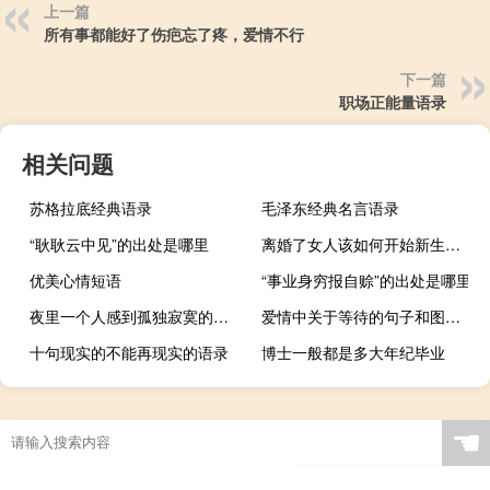
上一篇
所有事都能好了伤疤忘了疼，爱情不行
下一篇
职场正能量语录
相关问题
苏格拉底经典语录
毛泽东经典名言语录
“耿耿云中见”的出处是哪里
离婚了女人该如何开始新生活？
优美心情短语
“事业身穷报自赊”的出处是哪里
夜里一个人感到孤独寂寞的说说 你走后我懂得了人心可畏
爱情中关于等待的句子和图片 白茶清欢无别事我在等风也等你
十句现实的不能再现实的语录
博士一般都是多大年纪毕业
☚