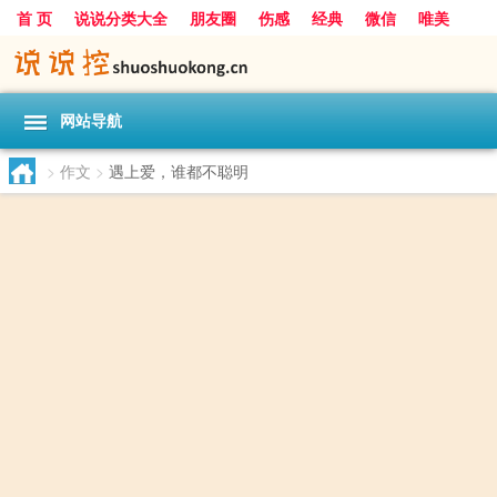
首 页
说说分类大全
朋友圈
伤感
经典
微信
唯美
励志
爱情
女生
搞笑
一句话
网站导航
>
作文
>
遇上爱，谁都不聪明