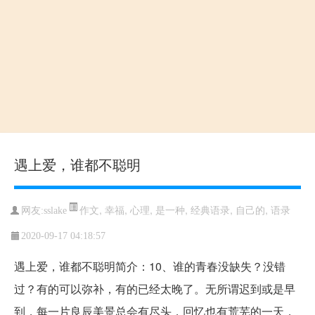
遇上爱，谁都不聪明
作文
,
幸福
,
心理
,
是一种
,
经典语录
,
自己的
,
语录
网友:sslake
2020-09-17 04:18:57
遇上爱，谁都不聪明简介：10、谁的青春没缺失？没错
过？有的可以弥补，有的已经太晚了。无所谓迟到或是早
到，每一片良辰美景总会有尽头，回忆也有荒芜的一天，