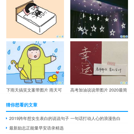
简短创意
说说带图片
谐音梗土味情话大全带图片 油
很酷的霸气句子带图片 最新霸
腻搞笑的土味情话
气说说高冷范
下雨天搞笑文案带图片 雨天可
高考加油说说带图片 2020最简
以发的幽默句子
单励志的高考文案
猜你想看的文章
2019跨年想女生表白的说说句子 一句话打动人心的浪漫告白
最新励志正能量早安语录精选