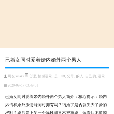
已婚女同时爱着婚内婚外两个男人
心理
,
情感语录
,
是一种
,
父母
,
的人
,
自己的
,
语录
网友:sslake
2020-09-17 03:49:01
已婚女同时爱着婚内婚外两个男人简介：核心提示：婚内
温情和婚外激情能同时拥有吗？结婚了是否就失去了爱的
权利？婚后爱上另一个异性却又不想离婚，这看似不道德