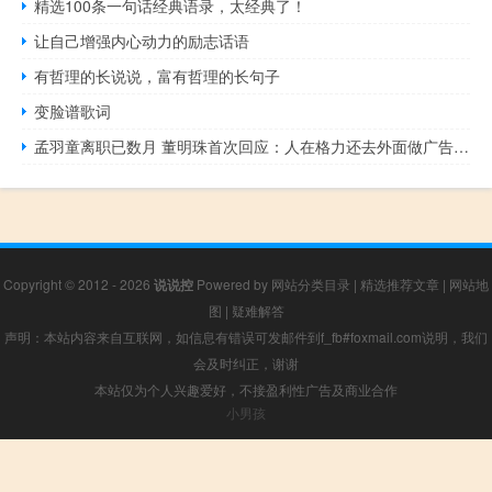
精选100条一句话经典语录，太经典了！
让自己增强内心动力的励志话语
有哲理的长说说，富有哲理的长句子
变脸谱歌词
孟羽童离职已数月 董明珠首次回应：人在格力还去外面做广告肯定不合规
Copyright © 2012 - 2026
说说控
Powered by
网站分类目录
|
精选推荐文章
|
网站地
图
|
疑难解答
声明：本站内容来自互联网，如信息有错误可发邮件到f_fb#foxmail.com说明，我们
会及时纠正，谢谢
本站仅为个人兴趣爱好，不接盈利性广告及商业合作
小男孩