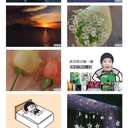
单目摄像头与双目摄像头
晚安励志语录带图片 晚安心语
励志鸡汤
日出文案温柔句子 看日出的微
晒风景照的唯美说说配图 适合
信说说配图
发风景的朋友圈文案
官宣恋爱的说说配图 官宣句子
抖音摆地摊文案 摆地摊的搞笑
简短创意
说说带图片