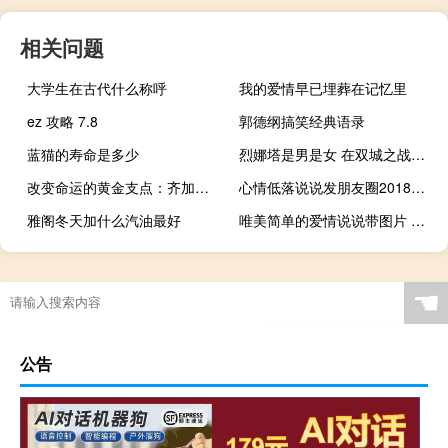
相关问题
大学生在古代什么称呼
我的爱情早已埋葬在记忆里
ez 攻略 7.8
郭德纲搞笑经典语录
蓝猫的寿命是多少
烈娜塔是男是女 在双城之战出现了吗什么梗
改变命运的黄金支点：齐加尼克效应
心情低落说说发朋友圈2018：你是我青春最烈的酒，而我也认真的醉过
雅阁冬天加什么汽油最好
唯美简单的爱情说说带图片 去见你想见的人吧
☚
公告