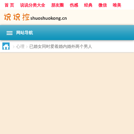
首 页
说说分类大全
朋友圈
伤感
经典
微信
唯美
励志
爱情
女生
搞笑
一句话
网站导航
>
心理
>
已婚女同时爱着婚内婚外两个男人