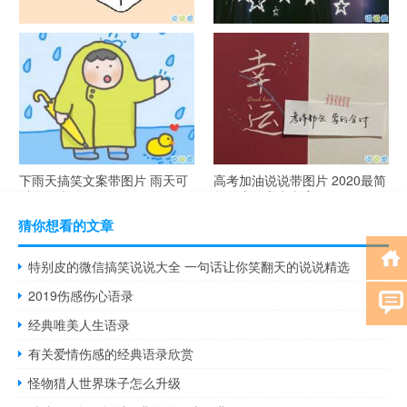
谐音梗土味情话大全带图片 油
很酷的霸气句子带图片 最新霸
腻搞笑的土味情话
气说说高冷范
下雨天搞笑文案带图片 雨天可
高考加油说说带图片 2020最简
以发的幽默句子
单励志的高考文案
猜你想看的文章
特别皮的微信搞笑说说大全 一句话让你笑翻天的说说精选
2019伤感伤心语录
经典唯美人生语录
有关爱情伤感的经典语录欣赏
怪物猎人世界珠子怎么升级