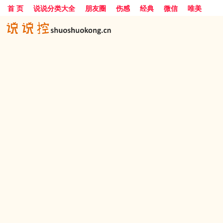
首 页
说说分类大全
朋友圈
伤感
经典
微信
唯美
励志
爱情
女生
搞笑
一句话