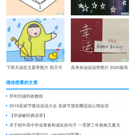
谐音梗土味情话大全带图片 油
很酷的霸气句子带图片 最新霸
腻搞笑的土味情话
气说说高冷范
下雨天搞笑文案带图片 雨天可
高考加油说说带图片 2020最简
以发的幽默句子
单励志的高考文案
猜你想看的文章
拜年扫描特效教程
2019圣诞节微信说说大全 圣诞节朋友圈说说心情短语
【毕淑敏经典语录】
关于初中高中毕业青春和成长的句子 一晃梦三年匆匆又夏天
mcskin3d中文版论坛（mcskin3d官网）