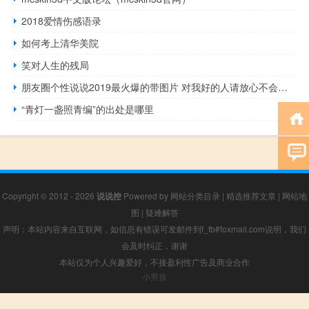
2018爱情伤感语录
如何考上清华美院
笑对人生的残局
朋友圈个性说说2019最火爆的带图片 对我好的人请放心不会把你弄丢的
“青灯一盏照青编”的出处是哪里
Copyright © 2012 - 2026
说说控
Powered by
网站分类目录
|
精选推荐文章
|
网站地
图
|
疑难解答
声明：本站内容来自互联网，如信息有错误可发邮件到f_fb#foxmail.com说明，我们
会及时纠正，谢谢
本站仅为个人兴趣爱好，不接盈利性广告及商业合作
小男孩