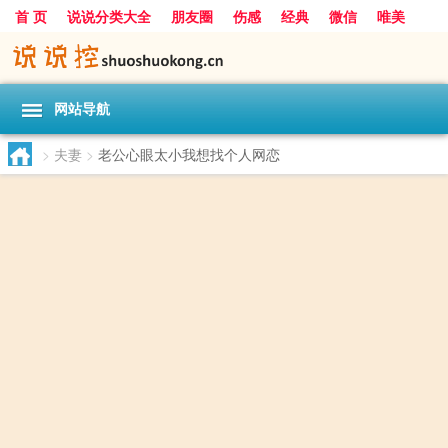
首 页
说说分类大全
朋友圈
伤感
经典
微信
唯美
励志
爱情
女生
搞笑
一句话
网站导航
>
夫妻
>
老公心眼太小我想找个人网恋