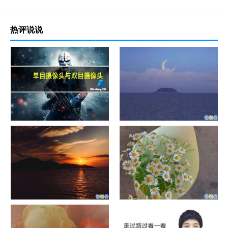
热评说说
单目摄像头与双目摄像头
晚安励志语录带图片 晚安心语
励志鸡汤
日出文案温柔句子 看日出的微
晒风景照的唯美说说配图 适合
信说说配图
发风景的朋友圈文案