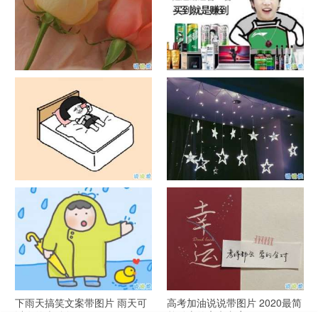
官宣恋爱的说说配图 官宣句子
抖音摆地摊文案 摆地摊的搞笑
简短创意
说说带图片
谐音梗土味情话大全带图片 油
很酷的霸气句子带图片 最新霸
腻搞笑的土味情话
气说说高冷范
下雨天搞笑文案带图片 雨天可
高考加油说说带图片 2020最简
以发的幽默句子
单励志的高考文案