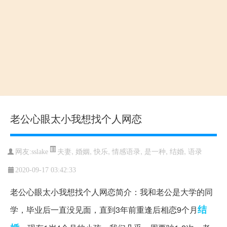
老公心眼太小我想找个人网恋
夫妻
,
婚姻
,
快乐
,
情感语录
,
是一种
,
结婚
,
语录
网友:sslake
2020-09-17 03:42:33
老公心眼太小我想找个人网恋简介：我和老公是大学的同
结
学，毕业后一直没见面，直到3年前重逢后相恋9个月