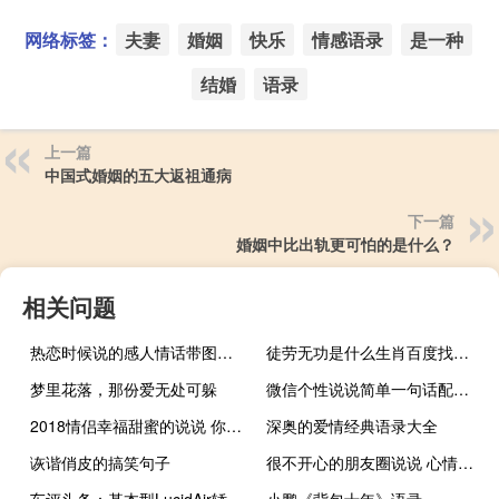
网络标签：
夫妻
婚姻
快乐
情感语录
是一种
结婚
语录
上一篇
中国式婚姻的五大返祖通病
下一篇
婚姻中比出轨更可怕的是什么？
相关问题
热恋时候说的感人情话带图片 恋爱中超甜的说说精选
徒劳无功是什么生肖百度找最佳答案最最准生肖（徒劳无功是什么生肖）
梦里花落，那份爱无处可躲
微信个性说说简单一句话配图 十分精辟的短句带图片
2018情侣幸福甜蜜的说说 你不小心笑一笑我就喜欢了好多年
深奥的爱情经典语录大全
诙谐俏皮的搞笑句子
很不开心的朋友圈说说 心情十分低落的句子