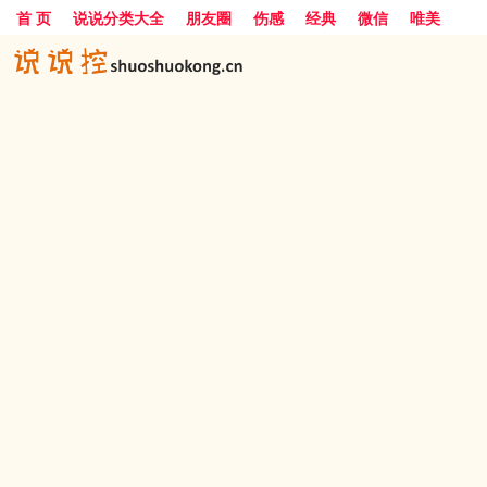
首 页
说说分类大全
朋友圈
伤感
经典
微信
唯美
励志
爱情
女生
搞笑
一句话