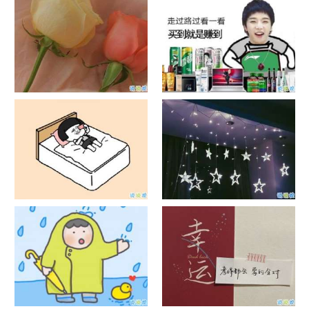
信说说配图
发风景的朋友圈文案
官宣恋爱的说说配图 官宣句子
抖音摆地摊文案 摆地摊的搞笑
简短创意
说说带图片
谐音梗土味情话大全带图片 油
很酷的霸气句子带图片 最新霸
腻搞笑的土味情话
气说说高冷范