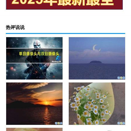
热评说说
单目摄像头与双目摄像头
晚安励志语录带图片 晚安心语
励志鸡汤
日出文案温柔句子 看日出的微
晒风景照的唯美说说配图 适合