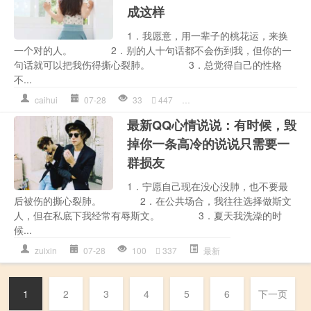
成这样
1．我愿意，用一辈子的桃花运，来换
一个对的人。 2．别的人十句话都不会伤到我，但你的一
句话就可以把我伤得撕心裂肺。 3．总觉得自己的性格
不...
caihui
07-28
33
447
一定
,
大全
,
宅成
,
才会
,
无家可
最新QQ心情说说：有时候，毁
掉你一条高冷的说说只需要一
群损友
1．宁愿自己现在没心没肺，也不要最
后被伤的撕心裂肺。 2．在公共场合，我往往选择做斯文
人，但在私底下我经常有辱斯文。 3．夏天我洗澡的时
候...
zuixin
07-28
100
337
最新
1
2
3
4
5
6
下一页