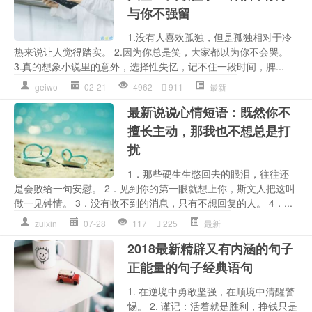
与你不强留
1.没有人喜欢孤独，但是孤独相对于冷
热来说让人觉得踏实。 2.因为你总是笑，大家都以为你不会哭。
3.真的想象小说里的意外，选择性失忆，记不住一段时间，脾...
geiwo
02-21
4962
911
最新
最新说说心情短语：既然你不
擅长主动，那我也不想总是打
扰
1．那些硬生生憋回去的眼泪，往往还
是会败给一句安慰。 2．见到你的第一眼就想上你，斯文人把这叫
做一见钟情。 3．没有收不到的消息，只有不想回复的人。 4．...
zuixin
07-28
117
225
最新
2018最新精辟又有内涵的句子
正能量的句子经典语句
1. 在逆境中勇敢坚强，在顺境中清醒警
惕。 2. 谨记：活着就是胜利，挣钱只是