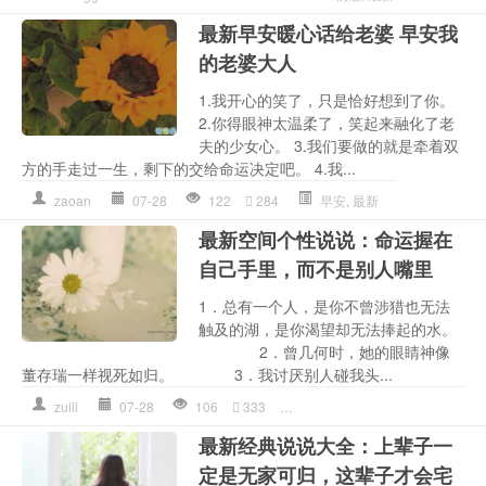
最新早安暖心话给老婆 早安我
的老婆大人
1.我开心的笑了，只是恰好想到了你。
2.你得眼神太温柔了，笑起来融化了老
夫的少女心。 3.我们要做的就是牵着双
方的手走过一生，剩下的交给命运决定吧。 4.我...
zaoan
07-28
122
284
早安
,
最新
最新空间个性说说：命运握在
自己手里，而不是别人嘴里
1．总有一个人，是你不曾涉猎也无法
触及的湖，是你渴望却无法捧起的水。
2．曾几何时，她的眼睛神像
董存瑞一样视死如归。 3．我讨厌别人碰我头...
zuili
07-28
106
333
不是
,
个性
,
别人
,
命运
,
嘴里
,
手
最新经典说说大全：上辈子一
定是无家可归，这辈子才会宅