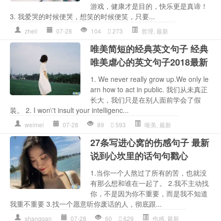
游戏，健康才是目的，快乐更是真谛！
3. 我爱哭的时候便哭，想笑的时候便笑，只要...
zheli
07-28
104
273
哲理
,
最新
唯美简短的经典英文句子 经典
唯美虐心的英文句子2018最新
1. We never really grow up.We only le
arn how to act in public. 我们从未真正
长大，我们只是在别人面前学会了假
装。 2. I won\'t insult your intelligenc...
weimei
07-28
89
593
唯美
,
最新
27条写进心窝的伤感句子 最新
说到心坎里的话句句戳心
1.当你一个人熬过了所有的苦，也就没
有那么想和谁在一起了。 2.我不主动找
你，不是因为你不重要，而是我不知道
我重不重要 3.找一个愿意听你废话的人，彻底跟...
shanggan
07-28
60
629
伤感
,
最新